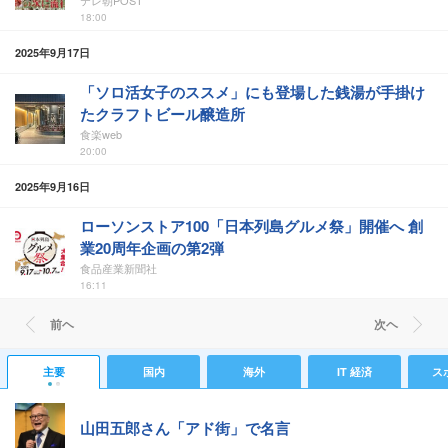
テレ朝POST
18:00
2025年9月17日
「ソロ活女子のススメ」にも登場した銭湯が手掛け
たクラフトビール醸造所
食楽web
20:00
2025年9月16日
ローソンストア100「日本列島グルメ祭」開催へ 創
業20周年企画の第2弾
食品産業新聞社
16:11
前ヘ
次ヘ
主要
国内
海外
IT 経済
ス
山田五郎さん「アド街」で名言