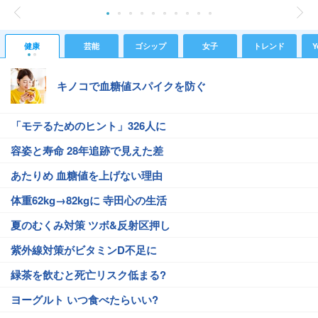
健康
芸能
ゴシップ
女子
トレンド
Y
キノコで血糖値スパイクを防ぐ
「モテるためのヒント」326人に
容姿と寿命 28年追跡で見えた差
あたりめ 血糖値を上げない理由
体重62kg→82kgに 寺田心の生活
夏のむくみ対策 ツボ&反射区押し
紫外線対策がビタミンD不足に
緑茶を飲むと死亡リスク低まる?
ヨーグルト いつ食べたらいい?