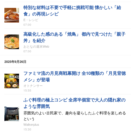
特別な材料は不要で手軽に挑戦可能 懐かしい「給
食」の再現レシピ
E・レシピ
07:00
高級化した感のある「焼鳥」 都内で見つけた「親子
丼」を紹介
おとなの週末Web
07:00
2025年9月26日
ファミマ流の月見商戦幕開け 全10種類の「月見背徳
メシ」が登場
オトナンサー
15:55
ふぐ料理の極上コンビ 全席半個室で大人の隠れ家の
ような雰囲気
雰囲気のよい古民家で、趣向を凝らしたふぐ料理を楽しめる
という
Walkerplus
15:30