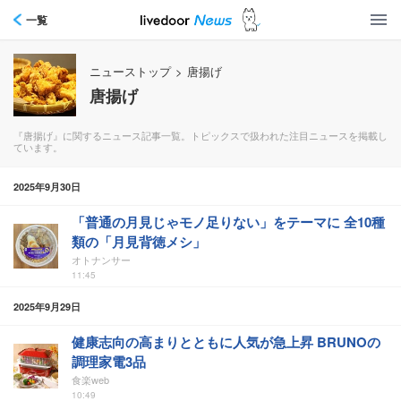
一覧
ニューストップ
>
唐揚げ
唐揚げ
『唐揚げ』に関するニュース記事一覧。トピックスで扱われた注目ニュースを掲載し
ています。
2025年9月30日
「普通の月見じゃモノ足りない」をテーマに 全10種
類の「月見背徳メシ」
オトナンサー
11:45
2025年9月29日
健康志向の高まりとともに人気が急上昇 BRUNOの
調理家電3品
食楽web
10:49