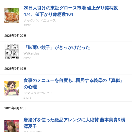
20日大引けの東証グロース市場 値上がり銘柄数
474、値下がり銘柄数104
クックパッドニュース
13:00
2025年9月20日
「味薄い餃子」がきっかけだった
Walkerplus
03:53
2025年9月19日
食事のメニューを何度も...同居する義母の「真似」
の心理
ママスタ☆セレクト
21:15
2025年9月18日
唐揚げを使った絶品アレンジに大絶賛 藤本美貴&横
澤夏子