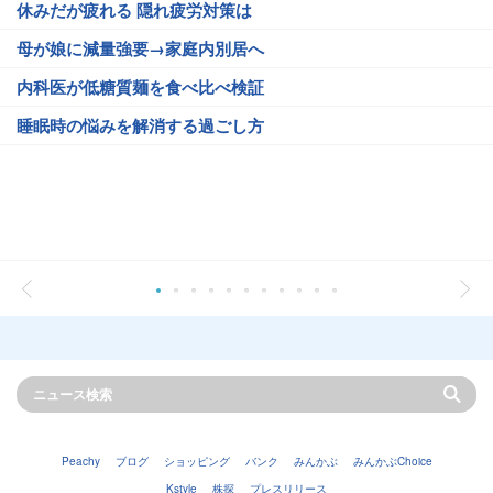
休みだが疲れる 隠れ疲労対策は
母が娘に減量強要→家庭内別居へ
内科医が低糖質麺を食べ比べ検証
睡眠時の悩みを解消する過ごし方
Peachy
ブログ
ショッピング
バンク
みんかぶ
みんかぶChoice
Kstyle
株探
プレスリリース