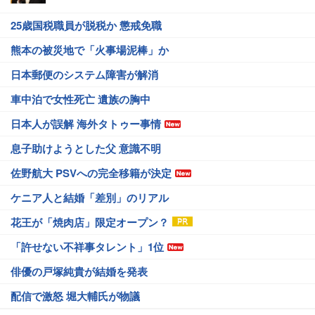
25歳国税職員が脱税か 懲戒免職
熊本の被災地で「火事場泥棒」か
日本郵便のシステム障害が解消
車中泊で女性死亡 遺族の胸中
日本人が誤解 海外タトゥー事情
息子助けようとした父 意識不明
佐野航大 PSVへの完全移籍が決定
ケニア人と結婚「差別」のリアル
花王が「焼肉店」限定オープン？
「許せない不祥事タレント」1位
俳優の戸塚純貴が結婚を発表
配信で激怒 堀大輔氏が物議