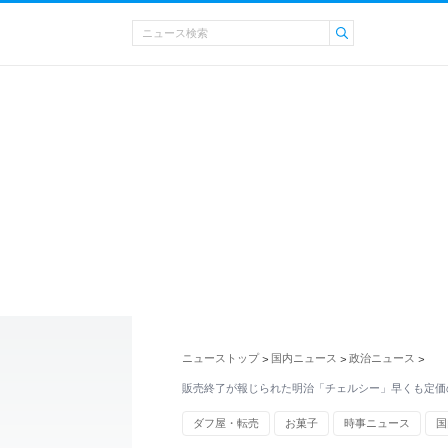
ニューストップ
国内ニュース
政治ニュース
>
>
>
販売終了が報じられた明治「チェルシー」早くも定価
ダフ屋・転売
お菓子
時事ニュース
国