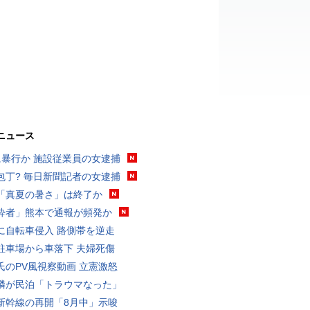
ニュース
に暴行か 施設従業員の女逮捕
包丁? 毎日新聞記者の女逮捕
「真夏の暑さ」は終了か
酔者」熊本で通報が頻発か
に自転車侵入 路側帯を逆走
駐車場から車落下 夫婦死傷
氏のPV風視察動画 立憲激怒
隣が民泊「トラウマなった」
新幹線の再開「8月中」示唆