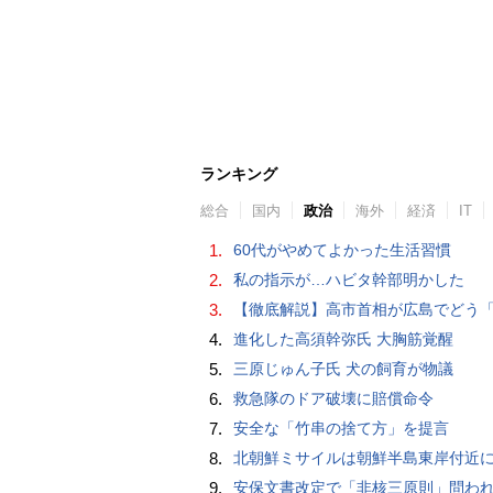
ランキング
総合
国内
政治
海外
経済
IT
1.
60代がやめてよかった生活習慣
2.
私の指示が…ハビタ幹部明かした
3.
【徹底解説】高市首相が広島でどう「非核三原則」言及？現状にとどめ将来は明言せず 著書では「邪魔になる
4.
進化した高須幹弥氏 大胸筋覚醒
5.
三原じゅん子氏 犬の飼育が物議
6.
救急隊のドア破壊に賠償命令
7.
安全な「竹串の捨て方」を提言
8.
北朝鮮ミサイルは朝鮮半島東岸付近
9.
安保文書改定で「非核三原則」問われた高市首相、「私が予断することは差し控える」…堅持維持へ明