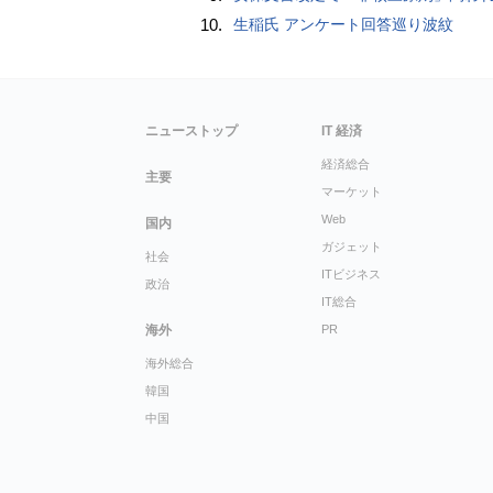
10.
生稲氏 アンケート回答巡り波紋
ニューストップ
IT 経済
経済総合
主要
マーケット
Web
国内
ガジェット
社会
ITビジネス
政治
IT総合
海外
PR
海外総合
韓国
中国