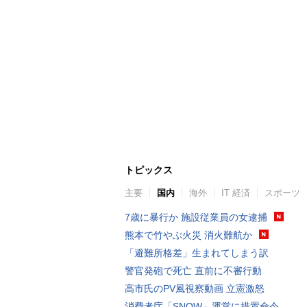
トピックス
主要
国内
海外
IT 経済
スポーツ
7歳に暴行か 施設従業員の女逮捕
熊本で竹やぶ火災 消火難航か
「避難所格差」生まれてしまう訳
警官発砲で死亡 直前に不審行動
高市氏のPV風視察動画 立憲激怒
消費者庁「SNOW」運営に措置命令