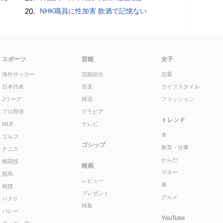
20.
NHK職員に性加害 飲酒で記憶ない
スポーツ
芸能
女子
海外サッカー
芸能総合
恋愛
日本代表
音楽
ライフスタイル
Jリーグ
韓流
ファッション
プロ野球
グラビア
トレンド
MLB
テレビ
本
ゴルフ
ゴシップ
教育・仕事
テニス
からだ
格闘技
映画
マネー
競馬
レビュー
車
相撲
プレゼント
グルメ
バスケ
特集
バレー
YouTube