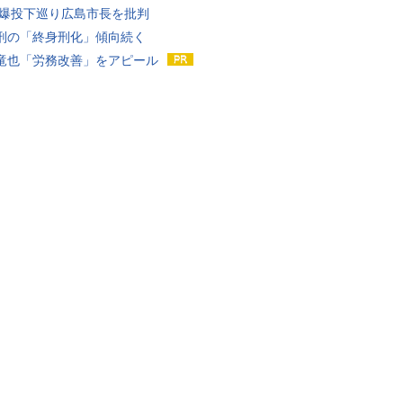
原爆投下巡り広島市長を批判
刑の「終身刑化」傾向続く
竜也「労務改善」をアピール