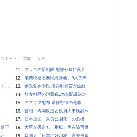
スポーツ
芸能
女子
11.
マックの新制限 配慮ゼロに落胆
12.
消費税巡る自民総務会、9人欠席
」と主張
13.
参政党さや氏 徴兵制発言が波紋
14.
飲食料品の消費税1%を閣議決定
15.
アマギフ配布 泉佐野市の是非
16.
首相、内閣改造と役員人事検討へ
17.
日本全国「奈良公園化」の危機
に落下
18.
大臣が否定も「別班」実在論再燃
言避ける
19.
韓国人「日本に好印象」過去最多