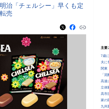
明治「チェルシー」早くも定
で転売
主要
7歳
夫に
関東
「泥
高速
立体
高市
家の
九州