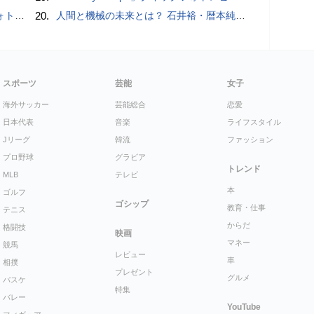
ビュー
20.
人間と機械の未来とは？ 石井裕・暦本純一・稲見昌彦らHCI研究者が集うトークイヴェント：2016/1/31に開催
スポーツ
芸能
女子
海外サッカー
芸能総合
恋愛
日本代表
音楽
ライフスタイル
Jリーグ
韓流
ファッション
プロ野球
グラビア
トレンド
MLB
テレビ
本
ゴルフ
ゴシップ
教育・仕事
テニス
からだ
格闘技
映画
マネー
競馬
レビュー
車
相撲
プレゼント
グルメ
バスケ
特集
バレー
YouTube