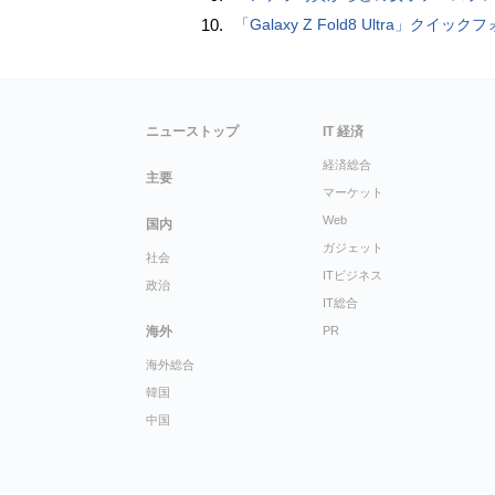
10.
「Galaxy Z Fold8 Ultra」クイックフォトレ
ニューストップ
IT 経済
経済総合
主要
マーケット
Web
国内
ガジェット
社会
ITビジネス
政治
IT総合
海外
PR
海外総合
韓国
中国