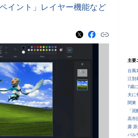
リ「ペイント」レイヤー機能など
主要
台風
江別
7歳
夫に
関東
「泥
高市
露 
バル