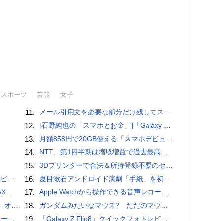
スポーツ
芸能
女子
11.
メール引用文を必要な部分だけ残してスッキリ返信するiPhoneメールの便利技：iPhone Tips
12.
[石野純也の「スマホとお金」]「Galaxy Z Fold7／Flip7」発表、注目したいソフトバンクの価格攻勢
13.
月額858円で20GB使える「スマホデビュープラン U15」ドコモが提供、ahamoも割引になる親子割も
14.
NTT、第1四半期は増収増益で過去最高 IOWNや分散GPUの取り組みを説明
15.
3Dプリンターで合法＆所持登録不要のセミオートマチック銃を自作、発砲試験にも成功した猛者が登場
ュー
16.
夏目漱石アンドロイド演劇「手紙」を初上演！平田オリザ氏の作・演出、二松学舎大学で
底解説
17.
​Apple Watchから操作できる音声レコーダMeta Recorder、録音レベル調整も対応
ホラー通信］
18.
ガンダムみたいなマウス? ただのマウスとは違うのだよ1944通りの形状に変更できる驚異のマウス
rts」
19.
「Galaxy Z Flip8」クイックフォトレビュー