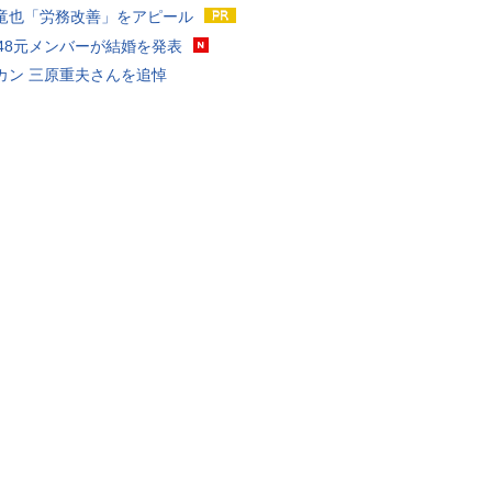
竜也「労務改善」をアピール
T48元メンバーが結婚を発表
カン 三原重夫さんを追悼