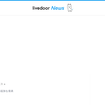
ース
>
の追加を発表