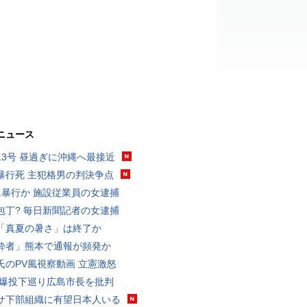
ニュース
13号 昼過ぎに沖縄へ最接近
暴行死 主犯格男の判決争点
に暴行か 施設従業員の女逮捕
包丁? 毎日新聞記者の女逮捕
「真夏の暑さ」は終了か
酔者」熊本で通報が頻発か
氏のPV風視察動画 立憲激怒
原爆投下巡り広島市長を批判
サ下部組織に有望日本人いる