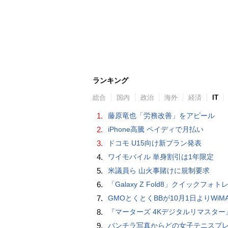
ランキング
総合
国内
政治
海外
経済
IT
1.
藤原竜也「労務改善」をアピール
2.
iPhone高騰 ペイディで月払い
3.
ドコモ U15向け新プラン発表
4.
ワイモバイル 単身割引は1年限定
5.
米議員ら 山火事賭けに規制要求
6.
「Galaxy Z Fold8」クイックフォトレビ
7.
GMOとくとくBBが10月1日よりWiMAXなど月額605円値上げ！全6種の重要変更を徹
8.
『マーターズ 4Kデジタルリマスター』オールナイト上映、鬼畜な併映作品が決定 全部観たら“生還証”をプレゼント［
9.
パンチラ写真からどの女子テニスプレーヤーのものなのか当てるクイズ「Tennis Upski