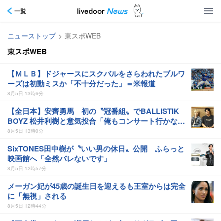
一覧
ニューストップ
>
東スポWEB
東スポWEB
【ＭＬＢ】ドジャースにスクバルをさらわれたブルワ
ーズは初動ミスか「不十分だった」＝米報道
8月5日 13時6分
【全日本】安齊勇馬 初の〝冠番組〟でBALLISTIK
BOYZ 松井利樹と意気投合「俺もコンサート行かなく
ちゃ」
8月5日 13時0分
SixTONES田中樹が〝いい男の休日〟公開 ふらっと
映画館へ「全然バレないです」
8月5日 12時57分
メーガン妃が45歳の誕生日を迎えるも王室からは完全
に「無視」される
8月5日 12時44分