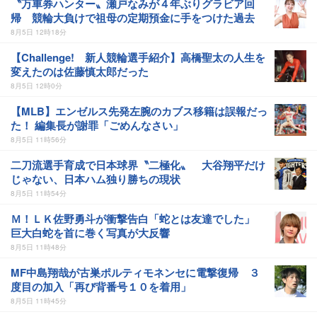
〝万車券ハンター〟瀬戸なみが４年ぶりグラビア回
帰 競輪大負けで祖母の定期預金に手をつけた過去
8月5日 12時18分
【Challenge! 新人競輪選手紹介】高橋聖太の人生を
変えたのは佐藤慎太郎だった
8月5日 12時0分
【MLB】エンゼルス先発左腕のカブス移籍は誤報だっ
た！ 編集長が謝罪「ごめんなさい」
8月5日 11時56分
二刀流選手育成で日本球界〝二極化〟 大谷翔平だけ
じゃない、日本ハム独り勝ちの現状
8月5日 11時54分
Ｍ！ＬＫ佐野勇斗が衝撃告白「蛇とは友達でした」
巨大白蛇を首に巻く写真が大反響
8月5日 11時48分
MF中島翔哉が古巣ポルティモネンセに電撃復帰 ３
度目の加入「再び背番号１０を着用」
8月5日 11時45分