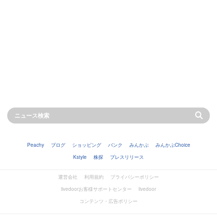
Peachy
ブログ
ショッピング
バンク
みんかぶ
みんかぶChoice
Kstyle
株探
プレスリリース
運営会社
利用規約
プライバシーポリシー
livedoorお客様サポートセンター
livedoor
コンテンツ・広告ポリシー