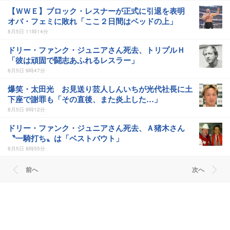
【ＷＷＥ】ブロック・レスナーが正式に引退を表明
オバ・フェミに敗れ「ここ２日間はベッドの上」
8月5日 11時14分
ドリー・ファンク・ジュニアさん死去、トリプルＨ
「彼は頑固で闘志あふれるレスラー」
8月5日 9時47分
爆笑・太田光 お見送り芸人しんいちが光代社長に土
下座で謝罪も「その直後、また炎上した…」
8月5日 9時12分
ドリー・ファンク・ジュニアさん死去、Ａ猪木さん
〝一騎打ち〟は「ベストバウト」
8月5日 8時55分
前へ
次へ