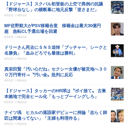
【ドジャース】スクバル初登板の上空で異例の抗議
「野球台なし」の横断幕に地元反撃「逆さまだ」
8月5日 11時43分
MF佐野航大がPSV移籍合意 移籍金は最大30億円
超 急転CL予選出場を回避
8月5日 11時42分
ドリーさん死去にＳＮＳ追悼「ブッチャー、シークと
名勝負」「血みどろでも最後は勝利」
8月5日 11時40分
真栄田賢「汚い心だね」セクシー女優が被災地へ３０
０万円寄付→〝汚い金〟批判に反応
8月5日 11時34分
【ドジャース】タッカーのHR球は〝ポイ捨て〟 古巣
本拠地で完全ヒール化「もっとブーイングしろ」
8月5日 11時32分
ナイツ塙 ヒカルの落語家デビューに持論「志らく師
匠は間違ってない」「主婦も料理作る」
8月5日 11時22分