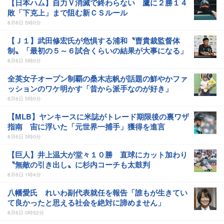
【日本ハム】自力Ｖ消滅で終わらない 鷹に２勝１４
敗「下克上」まで阻む新ＣＳルール
8月6日 5時0分
【Ｊ１】武田修宏氏が危惧する浦和〝曺貴裁監督体
制〟「最初の５～６試合くらいの結果が大事になる」
8月6日 5時0分
全英女子オープン制覇の桑木志帆が話題の鮮やかファ
ッションのワケ明かす「昔から派手なのが好き」
8月6日 5時0分
【MLB】ヤンキースに米誌がトレード期限後の裏ワザ
指南 宙に浮いた「元世界一捕手」獲得を進言
8月6日 5時0分
【巨人】井上温大が堂々１０勝 直球にカット加わり
〝無敵の引き出し〟に杉内コーチも太鼓判
8月6日 1時4分
八幡愛氏 れいわ副代表就任を報告「誰もが生きてい
て良かったと思える社会を絶対に諦めません」
8月6日 0時52分