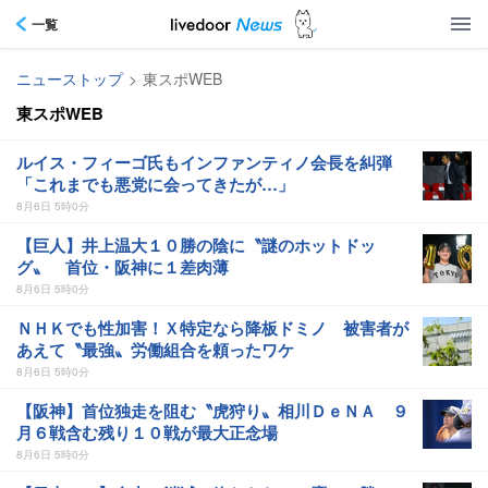
一覧
ニューストップ
>
東スポWEB
東スポWEB
ルイス・フィーゴ氏もインファンティノ会長を糾弾
「これまでも悪党に会ってきたが…」
8月6日 5時0分
【巨人】井上温大１０勝の陰に〝謎のホットドッ
グ〟 首位・阪神に１差肉薄
8月6日 5時0分
ＮＨＫでも性加害！Ｘ特定なら降板ドミノ 被害者が
あえて〝最強〟労働組合を頼ったワケ
8月6日 5時0分
【阪神】首位独走を阻む〝虎狩り〟相川ＤｅＮＡ ９
月６戦含む残り１０戦が最大正念場
8月6日 5時0分