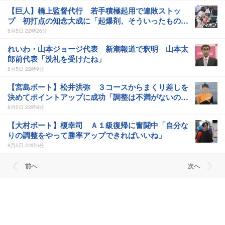
【巨人】橋上監督代行 若手積極起用で連敗ストッ
プ 初打点の知念大成に「起爆剤、そういったものが
あれば」
8月5日 22時26分
れいわ・山本ジョージ代表 新潮報道で釈明 山本太
郎前代表「洗礼を受けたね」
8月5日 22時9分
【宮島ボート】松井洪弥 ３コースからまくり差しを
決めてポイントアップに成功「調整は不満がないので
これで行く」
8月5日 22時8分
【大村ボート】榎幸司 Ａ１級復帰に奮闘中「自分な
りの調整をやって勝率アップできればいいね」
8月5日 22時5分
前へ
次へ