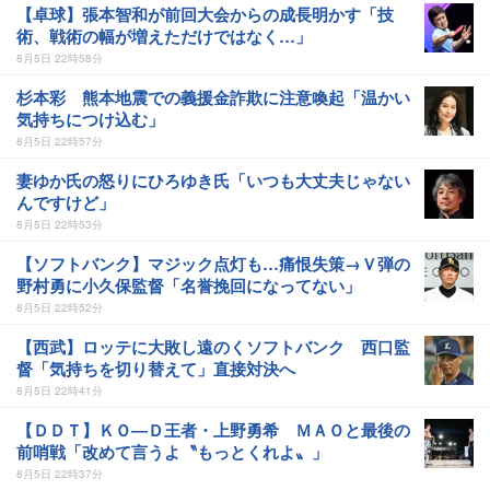
【卓球】張本智和が前回大会からの成長明かす「技
術、戦術の幅が増えただけではなく…」
8月5日 22時58分
杉本彩 熊本地震での義援金詐欺に注意喚起「温かい
気持ちにつけ込む」
8月5日 22時57分
妻ゆか氏の怒りにひろゆき氏「いつも大丈夫じゃない
んですけど」
8月5日 22時53分
【ソフトバンク】マジック点灯も…痛恨失策→Ｖ弾の
野村勇に小久保監督「名誉挽回になってない」
8月5日 22時52分
【西武】ロッテに大敗し遠のくソフトバンク 西口監
督「気持ちを切り替えて」直接対決へ
8月5日 22時41分
【ＤＤＴ】ＫＯ―Ｄ王者・上野勇希 ＭＡＯと最後の
前哨戦「改めて言うよ〝もっとくれよ〟」
8月5日 22時37分