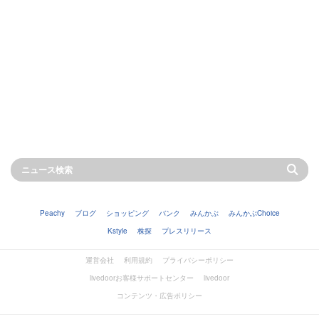
Peachy
ブログ
ショッピング
バンク
みんかぶ
みんかぶChoice
Kstyle
株探
プレスリリース
運営会社
利用規約
プライバシーポリシー
livedoorお客様サポートセンター
livedoor
コンテンツ・広告ポリシー