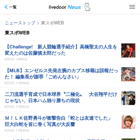
一覧
ニューストップ
>
東スポWEB
東スポWEB
【Challenge! 新人競輪選手紹介】高橋聖太の人生を
変えたのは佐藤慎太郎だった
8月5日 12時0分
【MLB】エンゼルス先発左腕のカブス移籍は誤報だっ
た！ 編集長が謝罪「ごめんなさい」
8月5日 11時56分
二刀流選手育成で日本球界〝二極化〟 大谷翔平だけ
じゃない、日本ハム独り勝ちの現状
8月5日 11時54分
Ｍ！ＬＫ佐野勇斗が衝撃告白「蛇とは友達でした」
巨大白蛇を首に巻く写真が大反響
8月5日 11時48分