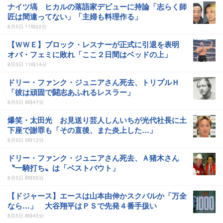
ナイツ塙 ヒカルの落語家デビューに持論「志らく師
匠は間違ってない」「主婦も料理作る」
8月5日 11時22分
【ＷＷＥ】ブロック・レスナーが正式に引退を表明
オバ・フェミに敗れ「ここ２日間はベッドの上」
8月5日 11時14分
ドリー・ファンク・ジュニアさん死去、トリプルＨ
「彼は頑固で闘志あふれるレスラー」
8月5日 9時47分
爆笑・太田光 お見送り芸人しんいちが光代社長に土
下座で謝罪も「その直後、また炎上した…」
8月5日 9時12分
ドリー・ファンク・ジュニアさん死去、Ａ猪木さん
〝一騎打ち〟は「ベストバウト」
8月5日 8時55分
【ドジャース】エースは山本由伸かスクバルか「万全
なら…」 大谷翔平はＰＳで先発４番手扱い
8月5日 8時45分