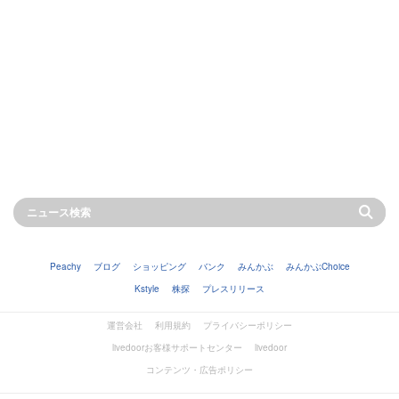
Peachy
ブログ
ショッピング
バンク
みんかぶ
みんかぶChoice
Kstyle
株探
プレスリリース
運営会社
利用規約
プライバシーポリシー
livedoorお客様サポートセンター
livedoor
コンテンツ・広告ポリシー