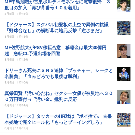
MF中島翔哉が古巣ポルティモネンセに電撃復帰 ３
度目の加入「再び背番号１０を着用」
8月5日 11時45分
【ドジャース】スクバル初登板の上空で異例の抗議
「野球台なし」の横断幕に地元反撃「逆さまだ」
8月5日 11時43分
MF佐野航大がPSV移籍合意 移籍金は最大30億円
超 急転CL予選出場を回避
8月5日 11時42分
ドリーさん死去にＳＮＳ追悼「ブッチャー、シークと
名勝負」「血みどろでも最後は勝利」
8月5日 11時40分
真栄田賢「汚い心だね」セクシー女優が被災地へ３０
０万円寄付→〝汚い金〟批判に反応
8月5日 11時34分
【ドジャース】タッカーのHR球は〝ポイ捨て〟 古巣
本拠地で完全ヒール化「もっとブーイングしろ」
8月5日 11時32分