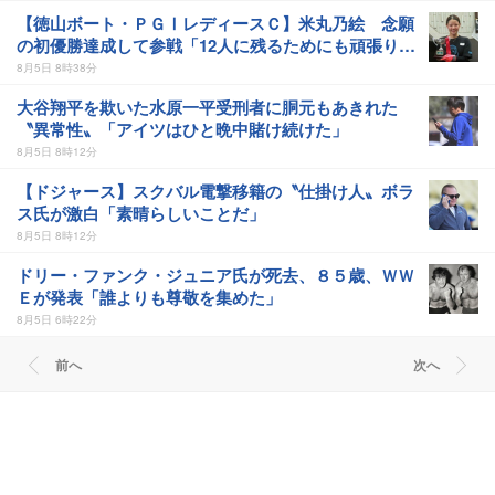
【徳山ボート・ＰＧⅠレディースＣ】米丸乃絵 念願
の初優勝達成して参戦「12人に残るためにも頑張りた
い」
8月5日 8時38分
大谷翔平を欺いた水原一平受刑者に胴元もあきれた
〝異常性〟「アイツはひと晩中賭け続けた」
8月5日 8時12分
【ドジャース】スクバル電撃移籍の〝仕掛け人〟ボラ
ス氏が激白「素晴らしいことだ」
8月5日 8時12分
ドリー・ファンク・ジュニア氏が死去、８５歳、ＷＷ
Ｅが発表「誰よりも尊敬を集めた」
8月5日 6時22分
前へ
次へ