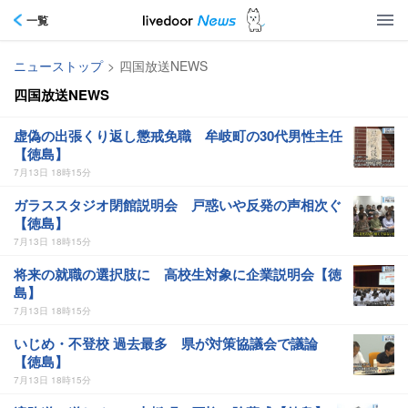
一覧
ニューストップ
>
四国放送NEWS
四国放送NEWS
虚偽の出張くり返し懲戒免職 牟岐町の30代男性主任
【徳島】
7月13日 18時15分
ガラススタジオ閉館説明会 戸惑いや反発の声相次ぐ
【徳島】
7月13日 18時15分
将来の就職の選択肢に 高校生対象に企業説明会【徳
島】
7月13日 18時15分
いじめ・不登校 過去最多 県が対策協議会で議論
【徳島】
7月13日 18時15分