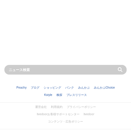
Peachy
ブログ
ショッピング
バンク
みんかぶ
みんかぶChoice
Kstyle
株探
プレスリリース
運営会社
利用規約
プライバシーポリシー
livedoorお客様サポートセンター
livedoor
コンテンツ・広告ポリシー