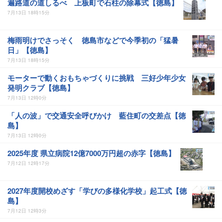
遍路道の道しるべ 上板町で石柱の除幕式【徳島】
7月13日 18時15分
梅雨明けでさっそく 徳島市などで今季初の「猛暑
日」【徳島】
7月13日 18時15分
モーターで動くおもちゃづくりに挑戦 三好少年少女
発明クラブ【徳島】
7月13日 12時0分
「人の波」で交通安全呼びかけ 藍住町の交差点【徳
島】
7月13日 12時0分
2025年度 県立病院12億7000万円超の赤字【徳島】
7月12日 12時17分
2027年度開校めざす「学びの多様化学校」起工式【徳
島】
7月12日 12時3分