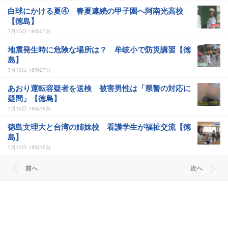
白球にかける夏④ 春夏連続の甲子園へ阿南光高校
【徳島】
7月10日 18時27分
地震発生時に危険な場所は？ 牟岐小で防災講習【徳
島】
7月10日 18時27分
あおり運転容疑者を送検 被害男性は「県警の対応に
疑問」【徳島】
7月10日 18時16分
徳島文理大と台湾の姉妹校 看護学生が福祉交流【徳
島】
7月10日 18時15分
前へ
次へ