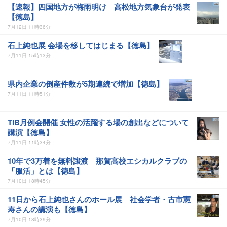
【速報】四国地方が梅雨明け 高松地方気象台が発表
【徳島】
7月12日 11時36分
石上純也展 会場を移してはじまる【徳島】
7月11日 15時13分
県内企業の倒産件数が5期連続で増加【徳島】
7月11日 11時51分
TIB月例会開催 女性の活躍する場の創出などについて
講演【徳島】
7月11日 11時34分
10年で3万着を無料譲渡 那賀高校エシカルクラブの
「服活」とは【徳島】
7月10日 18時45分
11日から石上純也さんのホール展 社会学者・古市憲
寿さんの講演も【徳島】
7月10日 18時39分