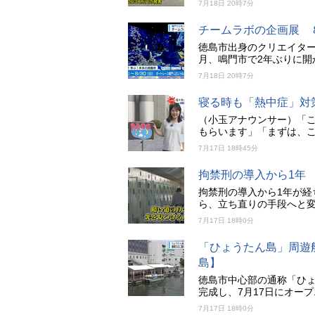
7月18日 20時7分
チームラボの企画展 
徳島市出身のクリエイタ
月、鳴門市で2年ぶりに開
7月18日 20時7分
寝る時も「熱中症」対
（小玉アナウンサー）「
もらいます」「まずは、こ
7月17日 18時45分
拘禁刑の導入から1年
拘禁刑の導入から1年が経
ら、立ち直りの手段へと
7月17日 18時0分
「ひょうたん島」周遊
島】
徳島市中心部の通称「ひ
完成し、7月17日にオー
7月17日 18時0分