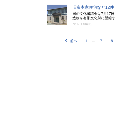
旧富本家住宅など12
国の文化審議会は7月17
造物を有形文化財に登録す
7月17日 18時0分
...
前へ
1
7
8