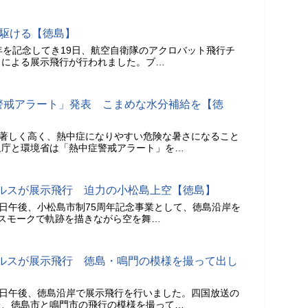
を駆ける【徳島】
年を記念してき19日、航空自衛隊のアクロバット飛行チ
」による展示飛行が行われました。ブ…
症警戒アラート」発表 こまめな水分補給を【徳
が著しく高く、熱中症になりやすい危険な暑さになること
象庁と環境省は「熱中症警戒アラート」を…
ルスが展示飛行 迫力の小松島上空【徳島】
9日午後、小松島市制75周年記念事業として、徳島沿岸を
スモークで軌跡を描きながら空を舞…
ルスが展示飛行 徳島・鳴門の模様を撮って出し
9日午後、徳島沿岸で展示飛行を行いました。四国放送の
た、徳島市と鳴門市の飛行の模様を撮って…