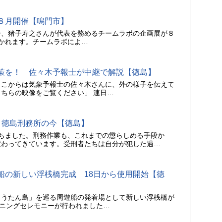
８月開催【鳴門市】
ー、猪子寿之さんが代表を務めるチームラボの企画展が８
かれます。チームラボによ…
策を！ 佐々木予報士が中継で解説【徳島】
ここからは気象予報士の佐々木さんに、外の様子を伝えて
ちらの映像をご覧ください」 連日…
 徳島刑務所の今【徳島】
ちました。刑務作業も、これまでの懲らしめる手段か
変わってきています。受刑者たちは自分が犯した過…
船の新しい浮桟橋完成 18日から使用開始【徳
ょうたん島」を巡る周遊船の発着場として新しい浮桟橋が
プニングセレモニーが行われました…