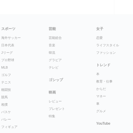
スポーツ
芸能
女子
海外サッカー
芸能総合
恋愛
日本代表
音楽
ライフスタイル
Jリーグ
韓流
ファッション
プロ野球
グラビア
トレンド
MLB
テレビ
本
ゴルフ
ゴシップ
教育・仕事
テニス
からだ
格闘技
映画
マネー
競馬
レビュー
車
相撲
プレゼント
グルメ
バスケ
特集
バレー
YouTube
フィギュア