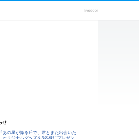
livedoor
らせ
『あの星が降る丘で、君とまた出会いた
』オリジナルグッズを3名様にプレゼン