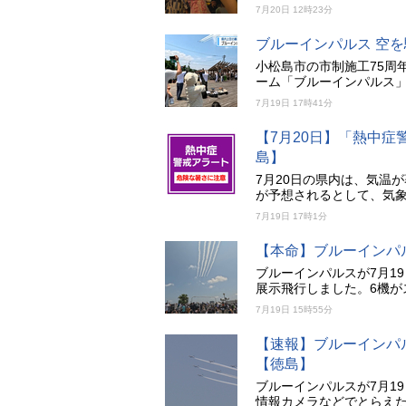
7月20日 12時23分
ブルーインパルス 空
小松島市の市制施工75周
ーム「ブルーインパルス
7月19日 17時41分
【7月20日】「熱中
島】
7月20日の県内は、気温
が予想されるとして、気
7月19日 17時1分
【本命】ブルーインパ
ブルーインパルスが7月1
展示飛行しました。6機が
7月19日 15時55分
【速報】ブルーインパ
【徳島】
ブルーインパルスが7月1
情報カメラなどでとらえ