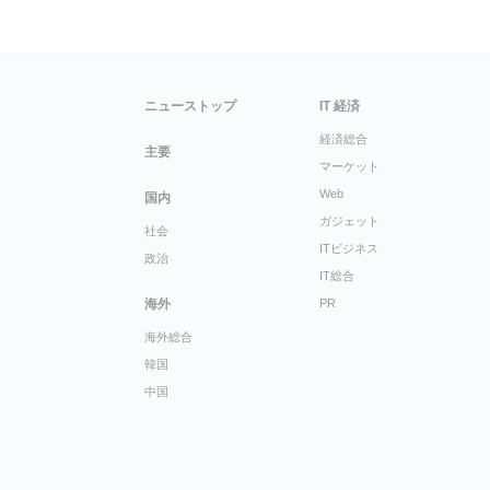
ニューストップ
IT 経済
経済総合
主要
マーケット
Web
国内
ガジェット
社会
ITビジネス
政治
IT総合
海外
PR
海外総合
韓国
中国