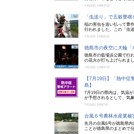
7月19日 13時37分
「虫送り」で五穀豊穣
稲の害虫を追い払って豊作
行われました。この「虫
7月19日 11時42分
徳島市の夜空に大輪「水
徳島市の藍場浜公園で行わ
の花火が打ち上げられま
7月19日 11時37分
【7月19日】「熱中
島】
7月19日の県内は、気温
が予想されるとして、気
7月18日 20時7分
台風６号農林水産業被
先月の台風6号が徳島県内
ことが徳島県のまとめで分