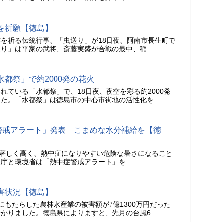
を祈願【徳島】
を祈る伝統行事、「虫送り」が18日夜、阿南市長生町で
送り」は平家の武将、斎藤実盛が合戦の最中、稲…
都祭」で約2000発の花火
れている「水都祭」で、18日夜、夜空を彩る約2000発
した。「水都祭」は徳島市の中心市街地の活性化を…
症警戒アラート」発表 こまめな水分補給を【徳
が著しく高く、熱中症になりやすい危険な暑さになること
象庁と環境省は「熱中症警戒アラート」を…
害状況【徳島】
にもたらした農林水産業の被害額が7億1300万円だった
かりました。徳島県によりますと、先月の台風6…