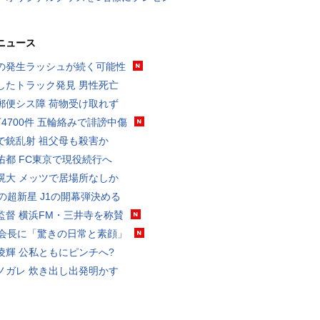
ニュース
の発生ラッシュが続く可能性
したトラック発見 男性死亡
郵便シス障 荷物受け取れず
万4700件 五輪絡みで誹謗中傷
で銃乱射 祖父母も殺害か
佑都 FC東京で現役続行へ
滉大 メッツで居場所なしか
歳の超新星 J1の開幕弾決める
監督 横浜FM・三井寺を称賛
FA会長に「驚きの日常と素顔」
凌輝 公私ともにピンチへ?
ノガレ 炊き出し出発明かす