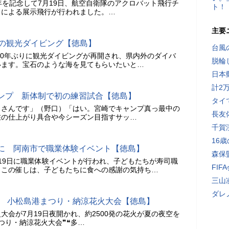
年を記念して7月19日、航空自衛隊のアクロバット飛行チ
ト！
」による展示飛行が行われました。…
主要
岐の観光ダイビング【徳島】
台風
、10年ぶりに観光ダイビングが再開され、県内外のダイバ
脱輪
います。宝石のような海を見てもらいたいと…
日本
計2
ンプ 新体制で初の練習試合【徳島】
タイ
口さんです」（野口）「はい。宮崎でキャンプ真っ最中の
長友
在の仕上がり具合や今シーズン目指すサッ…
千賀
16
に 阿南市で職業体験イベント【徳島】
森保
19日に職業体験イベントが行われ、子どもたちが寿司職
FI
。この催しは、子どもたちに食への感謝の気持ち…
三山
ダレ
彩る 小松島港まつり・納涼花火大会【徳島】
大会が7月19日夜開かれ、約2500発の花火が夏の夜空を
つり・納涼花火大会❞❝多…