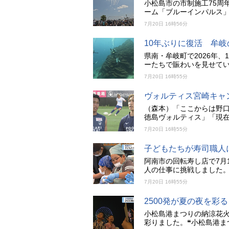
小松島市の市制施工75周
ーム「ブルーインパルス
7月20日 16時56分
10年ぶりに復活 牟
県南・牟岐町で2026年
ーたちで賑わいを見せて
7月20日 16時55分
ヴォルティス宮崎キャ
（森本）「ここからは野
徳島ヴォルティス」「現
7月20日 16時55分
子どもたちが寿司職人
阿南市の回転寿し店で7月
人の仕事に挑戦しました
7月20日 16時55分
2500発が夏の夜を
小松島港まつりの納涼花火
彩りました。❝小松島港ま