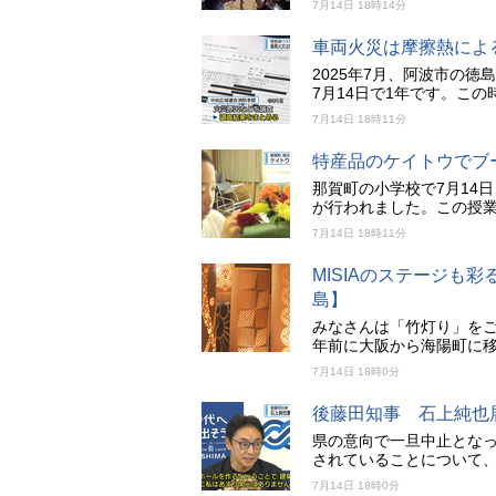
7月14日 18時14分
車両火災は摩擦熱によ
2025年7月、阿波市の
7月14日で1年です。こ
7月14日 18時11分
特産品のケイトウでブ
那賀町の小学校で7月14
が行われました。この授業
7月14日 18時11分
MISIAのステージも
島】
みなさんは「竹灯り」を
年前に大阪から海陽町に
7月14日 18時0分
後藤田知事 石上純也
県の意向で一旦中止とな
されていることについて
7月14日 18時0分