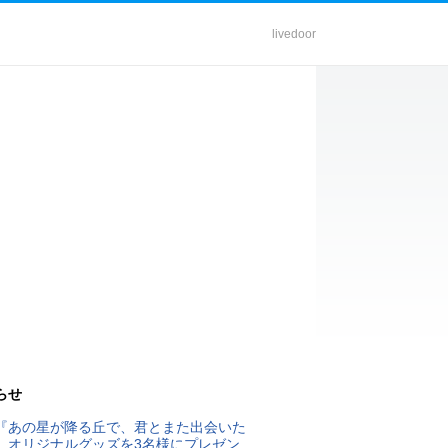
livedoor
らせ
『あの星が降る丘で、君とまた出会いた
』オリジナルグッズを3名様にプレゼン