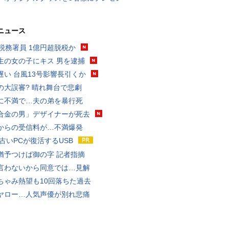
ニュース
代税務署員 1億円超脱税か
生の女の子にキス 男を逮捕
遅い 台風13号影響長引くか
の大誤審? 晴れ舞台で悲劇
に不満で…夫の弟を暴行死
合金の男」デザイナーが死去
からの受信料が…不満爆発
 古いPCが復活するUSB
猶予つけば御の字 記者指摘
言わないから同意では…見解
ちゃみ熱望も10回落ちた過去
ヤロー…人気声優が別れ悲痛