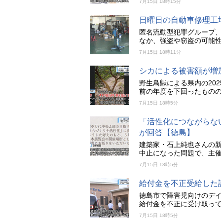
7月15日 18時15分
日曜日の自動車修理工
匿名流動型犯罪グループ
なか、強盗や窃盗の可能
7月15日 18時11分
シカによる被害額が増
野生鳥獣による県内の202
前の年度を下回ったもの
7月15日 18時5分
「活性化につながらな
が回答【徳島】
建築家・石上純也さんの
中止になった問題で、主
7月15日 18時5分
給付金を不正受給した詐
徳島市で障害児向けのデ
給付金を不正に受け取って
7月15日 18時5分