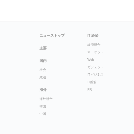
ニューストップ
IT 経済
経済総合
主要
マーケット
Web
国内
ガジェット
社会
ITビジネス
政治
IT総合
海外
PR
海外総合
韓国
中国