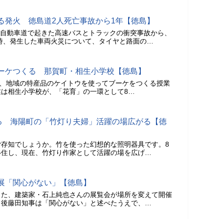
る発火 徳島道2人死亡事故から1年【徳島】
徳島自動車道で起きた高速バスとトラックの衝突事故から、
の時、発生した車両火災について、タイヤと路面の…
ーケつくる 那賀町・相生小学校【徳島】
日、地域の特産品のケイトウを使ってブーケをつくる授業
は相生小学校が、「花育」の一環として8…
彩る 海陽町の「竹灯り夫婦」活躍の場広がる【徳
ご存知でしょうか。竹を使った幻想的な照明器具です。8
移住し、現在、竹灯り作家として活躍の場を広げ…
展「関心がない」【徳島】
った、建築家・石上純也さんの展覧会が場所を変えて開催
、後藤田知事は「関心がない」と述べたうえで、…