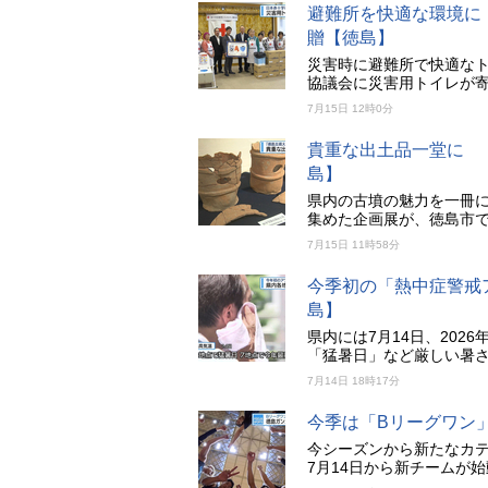
避難所を快適な環境に
贈【徳島】
災害時に避難所で快適なト
協議会に災害用トイレが
7月15日 12時0分
貴重な出土品一堂に 
島】
県内の古墳の魅力を一冊
集めた企画展が、徳島市
7月15日 11時58分
今季初の「熱中症警戒
島】
県内には7月14日、20
「猛暑日」など厳しい暑さ
7月14日 18時17分
今季は「Bリーグワン
今シーズンから新たなカ
7月14日から新チームが始