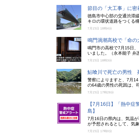
節目の「大工事」に密
徳島市中心部の交通渋滞緩
キロの環状道路をつくる構
7月15日 18時4分
鳴門渦潮高校で「命の
鳴門市の高校で7月15日
いました。（永本能子 弁
7月15日 18時3分
鮎喰川で死亡の男性 
警察によりますと、7月1
の64歳の男性の死因は、
7月15日 17時28分
【7月16日】「熱中
島】
7月16日の県内は、気温
が予想されるとして、気
7月15日 17時0分