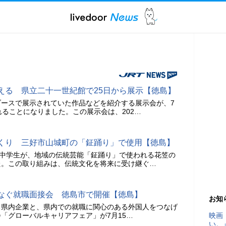
える 県立二十一世紀館で25日から展示【徳島】
ブースで展示されていた作品などを紹介する展示会が、7
れることになりました。この展示会は、202…
くり 三好市山城町の「鉦踊り」で使用【徳島】
、中学生が、地域の伝統芸能「鉦踊り」で使われる花笠の
た。この取り組みは、伝統文化を将来に受け継ぐ…
なぐ就職面接会 徳島市で開催【徳島】
お知
る県内企業と、県内での就職に関心のある外国人をつなげ
「グローバルキャリアフェア」が7月15…
映画
い。