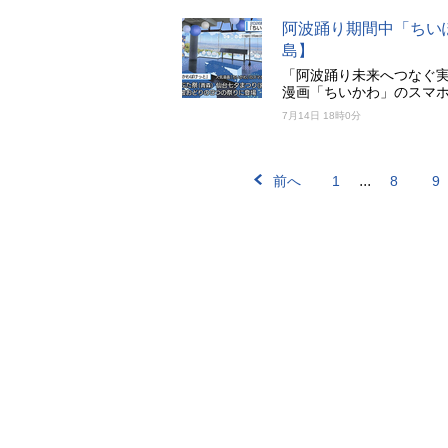
阿波踊り期間中「ちい
島】
「阿波踊り未来へつなぐ実
漫画「ちいかわ」のスマ
7月14日 18時0分
...
前へ
1
8
9