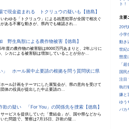
ト！
場で現金盗まれる トクリュウの疑いも【徳島】
主要
、いわゆる「トクリュウ」による凶悪犯罪が全国で相次ぐ
性がある不審な動きが、県内でも確認され…
20
小学
加 野生鳥獣による農作物被害【徳島】
動き
5年度の農作物の被害額は8000万円あまりと、2年ぶりに
世紀
の、シカによる被害額は増加していることが分か…
態度
「超
い」 ホール展中止要請の根拠を問う質問状に県
国民
注目
新ホール計画をテーマにした展覧会が、県の意向を受けて
執行
催団体の役員が提出した中止要請の…
嫌と
ゆう
欺の疑い 「For You」の関係先を捜索【徳島】
バカ
イサービスを提供していた「豊結会」が、国や県などから
いた問題で、警察は7月15日、詐欺の疑…