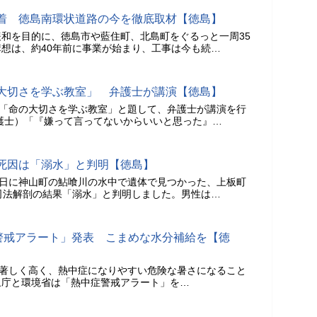
着 徳島南環状道路の今を徹底取材【徳島】
和を目的に、徳島市や藍住町、北島町をぐるっと一周35
想は、約40年前に事業が始まり、工事は今も続…
大切さを学ぶ教室」 弁護士が講演【徳島】
、「命の大切さを学ぶ教室」と題して、弁護士が講演を行
護士）「『嫌って言ってないからいいと思った』…
死因は「溺水」と判明【徳島】
4日に神山町の鮎喰川の水中で遺体で見つかった、上板町
司法解剖の結果「溺水」と判明しました。男性は…
症警戒アラート」発表 こまめな水分補給を【徳
が著しく高く、熱中症になりやすい危険な暑さになること
象庁と環境省は「熱中症警戒アラート」を…