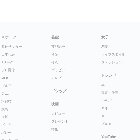
スポーツ
芸能
女子
海外サッカー
芸能総合
恋愛
日本代表
音楽
ライフスタイル
Jリーグ
韓流
ファッション
プロ野球
グラビア
トレンド
MLB
テレビ
本
ゴルフ
ゴシップ
教育・仕事
テニス
からだ
格闘技
映画
マネー
競馬
レビュー
車
相撲
プレゼント
グルメ
バスケ
特集
バレー
YouTube