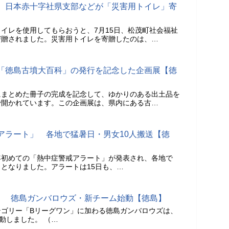
 日本赤十字社県支部などが「災害用トイレ」寄
イレを使用してもらおうと、7月15日、松茂町社会福祉
寄贈されました。災害用トイレを寄贈したのは、…
「徳島古墳大百科」の発行を記念した企画展【徳
にまとめた冊子の完成を記念して、ゆかりのある出土品を
で開かれています。この企画展は、県内にある古…
アラート」 各地で猛暑日・男女10人搬送【徳
26年初めての「熱中症警戒アラート」が発表され、各地で
となりました。アラートは15日も、…
」 徳島ガンバロウズ・新チーム始動【徳島】
テゴリー「Bリーグワン」に加わる徳島ガンバロウズは、
動しました。 （…