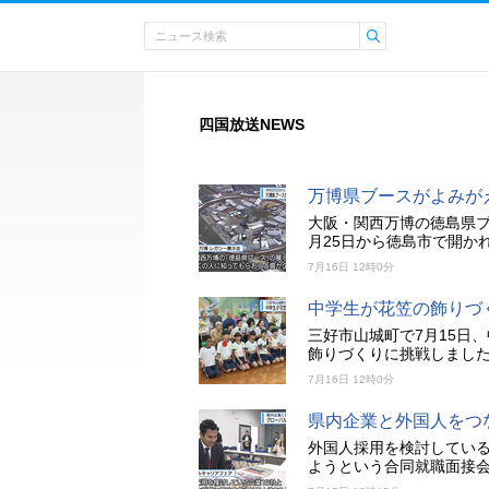
四国放送NEWS
万博県ブースがよみが
大阪・関西万博の徳島県
月25日から徳島市で開か
7月16日 12時0分
中学生が花笠の飾りづ
三好市山城町で7月15日
飾りづくりに挑戦しまし
7月16日 12時0分
県内企業と外国人をつ
外国人採用を検討してい
ようという合同就職面接会