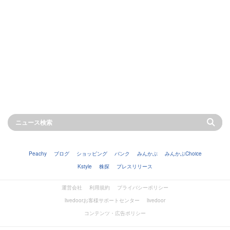
Peachy
ブログ
ショッピング
バンク
みんかぶ
みんかぶChoice
Kstyle
株探
プレスリリース
運営会社
利用規約
プライバシーポリシー
livedoorお客様サポートセンター
livedoor
コンテンツ・広告ポリシー