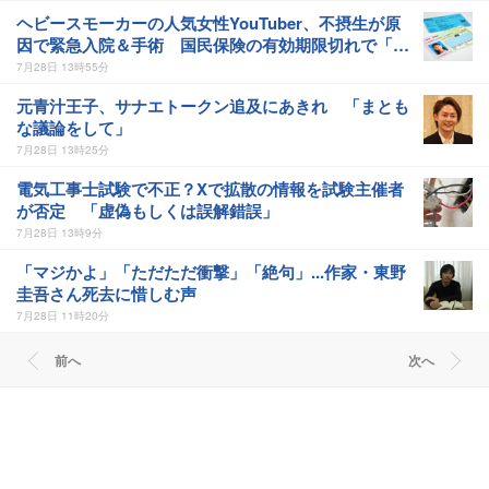
ヘビースモーカーの人気女性YouTuber、不摂生が原
因で緊急入院＆手術 国民保険の有効期限切れで「10
割負担した」
7月28日 13時55分
元青汁王子、サナエトークン追及にあきれ 「まとも
な議論をして」
7月28日 13時25分
電気工事士試験で不正？Xで拡散の情報を試験主催者
が否定 「虚偽もしくは誤解錯誤」
7月28日 13時9分
「マジかよ」「ただただ衝撃」「絶句」...作家・東野
圭吾さん死去に惜しむ声
7月28日 11時20分
前へ
次へ