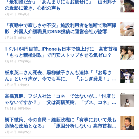
「最初誰だか」「あんまりにもお痩せに」 山田邦子
の近影に驚き、心配の声も
7月28日 19時0分
「夜勤中で寂しさや不安」施設利用者を無断で動画撮
影 外国人介護職員のSNS投稿に運営会社が謝罪
7月28日 18時31分
1ドル164円目前...iPhoneも日本で値上げに 高市首相
「もっと積極財政」で円安ストップさせる気ゼロ？
7月28日 17時56分
板東英二さん死去、黒柳徹子さんも追悼「『お母さ
ん』という声が、今でも耳に」 「ふしぎ発見！」で
長年共演
7月28日 17時0分
高橋真麻、フジ入社は「コネ」ではないが...「忖度じ
ゃないですか？」 父は高橋英樹、「ブス、コネ」叩
かれた過去も
7月28日 16時40分
橋下徹氏、今の自民・維新政権に「有事において最も
危険な政治となる」 「原因分析しない」高市首相の
答弁めぐり批判
7月28日 16時25分