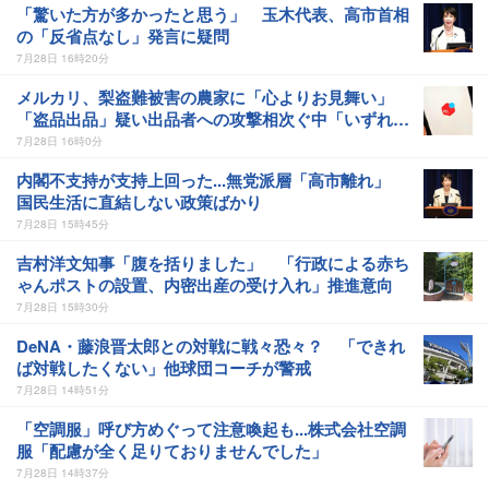
「驚いた方が多かったと思う」 玉木代表、高市首相
の「反省点なし」発言に疑問
7月28日 16時20分
メルカリ、梨盗難被害の農家に「心よりお見舞い」
「盗品出品」疑い出品者への攻撃相次ぐ中「いずれも
本来守られるべき」
7月28日 16時0分
内閣不支持が支持上回った...無党派層「高市離れ」
国民生活に直結しない政策ばかり
7月28日 15時45分
吉村洋文知事「腹を括りました」 「行政による赤ち
ゃんポストの設置、内密出産の受け入れ」推進意向
7月28日 15時30分
DeNA・藤浪晋太郎との対戦に戦々恐々？ 「できれ
ば対戦したくない」他球団コーチが警戒
7月28日 14時51分
「空調服」呼び方めぐって注意喚起も...株式会社空調
服「配慮が全く足りておりませんでした」
7月28日 14時37分