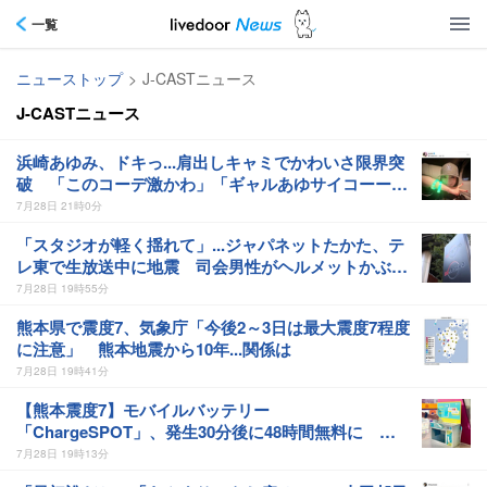
一覧
ニューストップ
>
J-CASTニュース
J-CASTニュース
浜崎あゆみ、ドキっ...肩出しキャミでかわいさ限界突
破 「このコーデ激かわ」「ギャルあゆサイコーー
ー」
7月28日 21時0分
「スタジオが軽く揺れて」...ジャパネットたかた、テ
レ東で生放送中に地震 司会男性がヘルメットかぶり
呼びかけ
7月28日 19時55分
熊本県で震度7、気象庁「今後2～3日は最大震度7程度
に注意」 熊本地震から10年...関係は
7月28日 19時41分
【熊本震度7】モバイルバッテリー
「ChargeSPOT」、発生30分後に48時間無料に
「神対応」「素晴らしすぎる」と反響
7月28日 19時13分