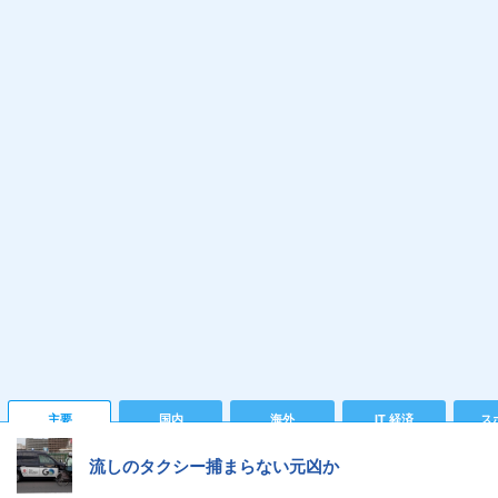
主要
国内
海外
IT 経済
ス
流しのタクシー捕まらない元凶か