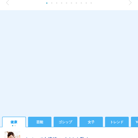
健康
芸能
ゴシップ
女子
トレンド
Y