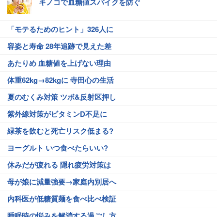
キノコで血糖値スパイクを防ぐ
「モテるためのヒント」326人に
容姿と寿命 28年追跡で見えた差
あたりめ 血糖値を上げない理由
体重62kg→82kgに 寺田心の生活
夏のむくみ対策 ツボ&反射区押し
紫外線対策がビタミンD不足に
緑茶を飲むと死亡リスク低まる?
ヨーグルト いつ食べたらいい?
休みだが疲れる 隠れ疲労対策は
母が娘に減量強要→家庭内別居へ
内科医が低糖質麺を食べ比べ検証
睡眠時の悩みを解消する過ごし方