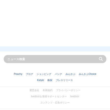
Peachy
ブログ
ショッピング
バンク
みんかぶ
みんかぶChoice
Kstyle
株探
プレスリリース
運営会社
利用規約
プライバシーポリシー
livedoorお客様サポートセンター
livedoor
コンテンツ・広告ポリシー