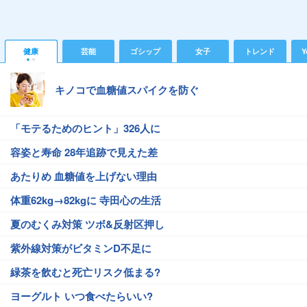
健康
芸能
ゴシップ
女子
トレンド
Y
キノコで血糖値スパイクを防ぐ
「モテるためのヒント」326人に
容姿と寿命 28年追跡で見えた差
あたりめ 血糖値を上げない理由
体重62kg→82kgに 寺田心の生活
夏のむくみ対策 ツボ&反射区押し
紫外線対策がビタミンD不足に
緑茶を飲むと死亡リスク低まる?
ヨーグルト いつ食べたらいい?