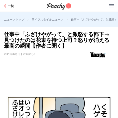
Peachy
一覧
>
>
仕事中「ふざけやがって」と激怒す
ニューストップ
ライフスタイルニュース
仕事中「ふざけやがって」と激怒する部下→
見つけたのは花束を持つ上司？怒りが消える
最高の瞬間【作者に聞く】
2026年6月3日 22時26分