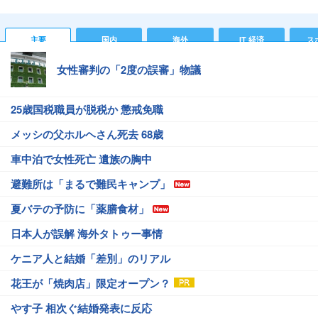
主要
国内
海外
IT 経済
ス
女性審判の「2度の誤審」物議
25歳国税職員が脱税か 懲戒免職
メッシの父ホルヘさん死去 68歳
車中泊で女性死亡 遺族の胸中
避難所は「まるで難民キャンプ」
夏バテの予防に「薬膳食材」
日本人が誤解 海外タトゥー事情
ケニア人と結婚「差別」のリアル
花王が「焼肉店」限定オープン？
やす子 相次ぐ結婚発表に反応