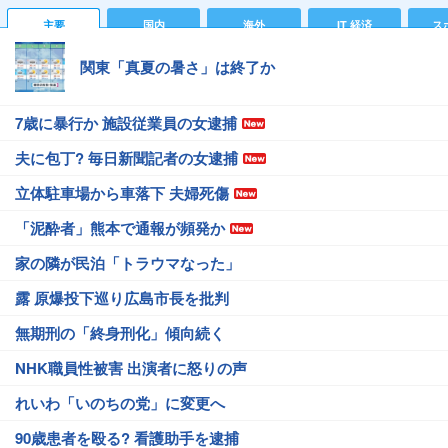
主要
国内
海外
IT 経済
ス
関東「真夏の暑さ」は終了か
7歳に暴行か 施設従業員の女逮捕
夫に包丁? 毎日新聞記者の女逮捕
立体駐車場から車落下 夫婦死傷
「泥酔者」熊本で通報が頻発か
家の隣が民泊「トラウマなった」
露 原爆投下巡り広島市長を批判
無期刑の「終身刑化」傾向続く
NHK職員性被害 出演者に怒りの声
れいわ「いのちの党」に変更へ
90歳患者を殴る? 看護助手を逮捕