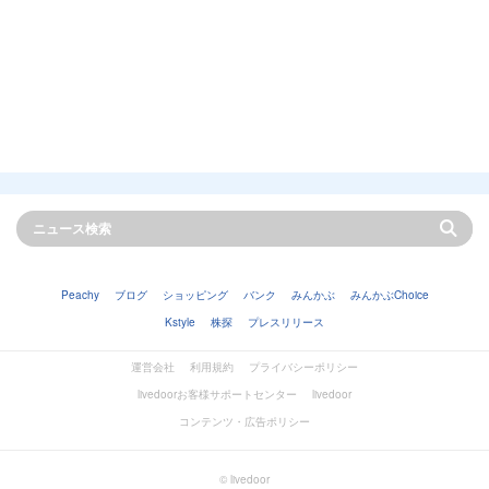
Peachy
ブログ
ショッピング
バンク
みんかぶ
みんかぶChoice
Kstyle
株探
プレスリリース
運営会社
利用規約
プライバシーポリシー
livedoorお客様サポートセンター
livedoor
コンテンツ・広告ポリシー
© livedoor