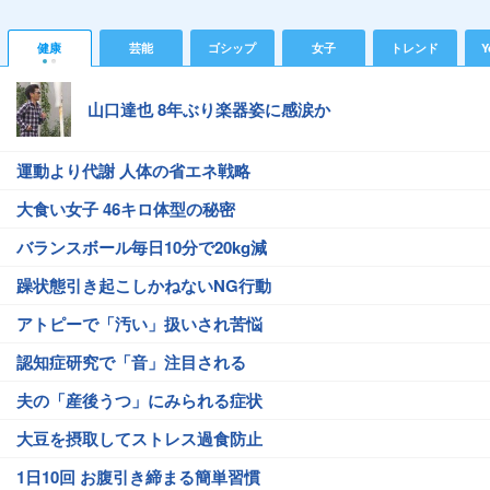
健康
芸能
ゴシップ
女子
トレンド
Y
山口達也 8年ぶり楽器姿に感涙か
運動より代謝 人体の省エネ戦略
大食い女子 46キロ体型の秘密
バランスボール毎日10分で20kg減
躁状態引き起こしかねないNG行動
アトピーで「汚い」扱いされ苦悩
認知症研究で「音」注目される
夫の「産後うつ」にみられる症状
大豆を摂取してストレス過食防止
1日10回 お腹引き締まる簡単習慣