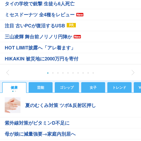
タイの学校で銃撃 生徒ら6人死亡
ミセスドーナツ 全4種をレビュー
注目 古いPCが復活するUSB
三山凌輝 舞台前ノリノリ円陣か
HOT LIMIT披露へ「アレ着ます」
HIKAKIN 被災地に2000万円を寄付
健康
芸能
ゴシップ
女子
トレンド
Y
夏のむくみ対策 ツボ&反射区押し
紫外線対策がビタミンD不足に
母が娘に減量強要→家庭内別居へ