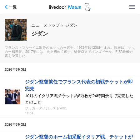
一覧
ニューストップ
>
ジダン
ジダン
フランス・マルセイユ出身の元サッカー選手。1972年6月23日生まれ。現在は、サッ
カー指導者。2017年には、史上初めて選手、監督双方でオンズドール、FIFA最優秀
賞を受賞した。
2026年8月3日
ジダン監督就任でフランス代表の初戦チケットが即
完売
10月のイタリア戦チケット約8万枚が24時間余りで完売した
とのこと
サッカーダイジェストWeb
12:04
2026年8月2日
ジダン監督のホーム初采配イタリア戦、チケットが