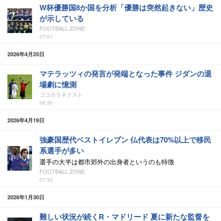
W杯優勝国8か国を分析「優勝は突然起きない」歴史
が示している
FOOTBALL ZONE
07:01
2026年4月25日
マテラッツィの発言が発端となった事件 ジダンの退
場劇に憶測
ココカラネクスト
06:30
2026年4月19日
強豪国歴代ベストイレブン 仏代表は70%以上で移民
系選手が多い
選手の大半は都市郊外の出身者というのも特徴
FOOTBALL ZONE
07:30
2026年1月30日
難しい状況が続くR・マドリード 夏に新たな監督を