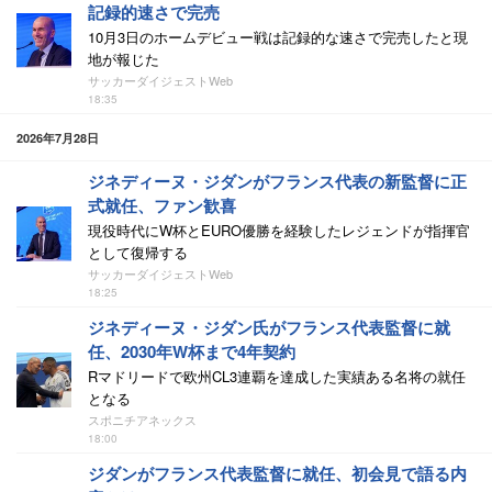
記録的速さで完売
10月3日のホームデビュー戦は記録的な速さで完売したと現
地が報じた
サッカーダイジェストWeb
18:35
2026年7月28日
ジネディーヌ・ジダンがフランス代表の新監督に正
式就任、ファン歓喜
現役時代にW杯とEURO優勝を経験したレジェンドが指揮官
として復帰する
サッカーダイジェストWeb
18:25
ジネディーヌ・ジダン氏がフランス代表監督に就
任、2030年W杯まで4年契約
Rマドリードで欧州CL3連覇を達成した実績ある名将の就任
となる
スポニチアネックス
18:00
ジダンがフランス代表監督に就任、初会見で語る内