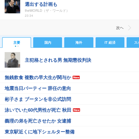
選出する計画も
theWORLD（ザ・ワールド）
23:34
次ヘ
主要
国内
海外
IT 経済
ス
主犯格とされる男 無期懲役判決
無銭飲食 複数の早大生が関与か
地震当日パーティー 辞任の意向
彬子さま ブータンを非公式訪問
泳いでいた60代男性が死亡 秋田
義理の弟を死亡させたか 女逮捕
東京駅近くに地下シェルター整備