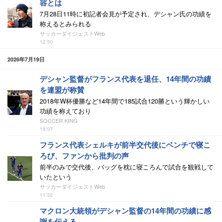
容とは
7月28日11時に初記者会見が予定され、デシャン氏の功績を
称えるとみられる
サッカーダイジェストWeb
12:50
2026年7月19日
デシャン監督がフランス代表を退任、14年間の功績
を連盟が称賛
2018年W杯優勝など14年間で185試合120勝という輝かしい
功績を称えており
SOCCER KING
19:07
フランス代表シェルキが前半交代後にベンチで寝こ
ろび、ファンから批判の声
前半のみで交代後、バッグを枕に寝ころんで試合を観戦して
いたという
サッカーダイジェストWeb
11:32
マクロン大統領がデシャン監督の14年間の功績に感
謝を伝える