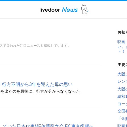
お知
映画
スで扱われた注目ニュースを掲載しています。
い。
ト！
主要
大阪
レン
 行方不明から3年を迎えた母の思い
大阪
宅を出たのを最後に、行方が分からなくなった
総額
ヨー
全国
「金
映画
ていた日本代表MF佐藤龍之介 FC東京復帰へ