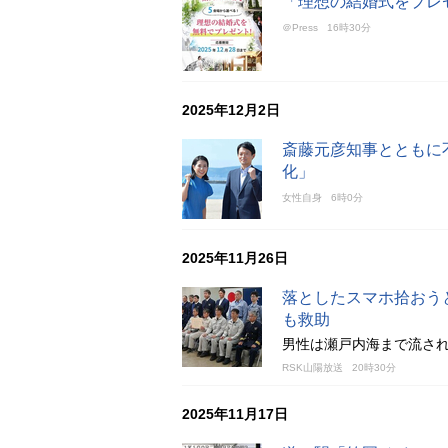
「理想の結婚式をプレゼ
＠Press
16時30分
2025年12月2日
斎藤元彦知事とともに不
化」
女性自身
6時0分
2025年11月26日
落としたスマホ拾おう
も救助
男性は瀬戸内海まで流され
RSK山陽放送
20時30分
2025年11月17日