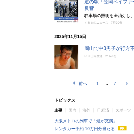
道の駅「笠岡ベイファ
反響
駐車場の照明を全消灯し
くるまのニュース
7時20分
2025年11月15日
岡山で中3男子が行方
RSK山陽放送
21時0分
...
前へ
1
7
8
トピックス
主要
国内
海外
IT 経済
スポーツ
大阪メトロの列車で「煙が充満」
レンタカー予約 10万円分当たる