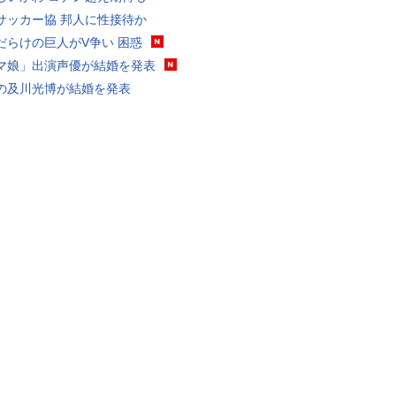
サッカー協 邦人に性接待か
だらけの巨人がV争い 困惑
マ娘」出演声優が結婚を発表
の及川光博が結婚を発表