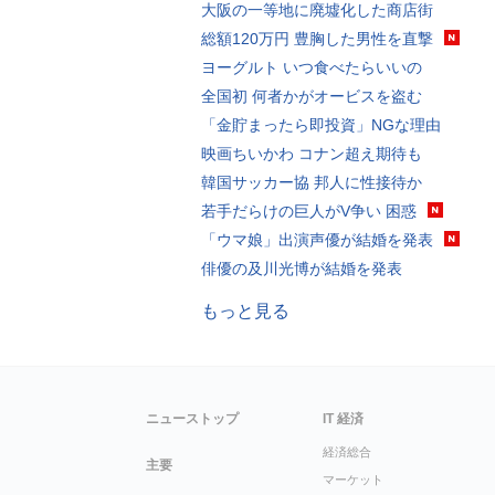
大阪の一等地に廃墟化した商店街
総額120万円 豊胸した男性を直撃
ヨーグルト いつ食べたらいいの
全国初 何者かがオービスを盗む
「金貯まったら即投資」NGな理由
映画ちいかわ コナン超え期待も
韓国サッカー協 邦人に性接待か
若手だらけの巨人がV争い 困惑
「ウマ娘」出演声優が結婚を発表
俳優の及川光博が結婚を発表
もっと見る
ニューストップ
IT 経済
経済総合
主要
マーケット