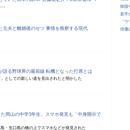
韓国
53分
若手
「ウ
た元夫と離婚後のセツ 事情を推察する現代
俳優
が語る野球界の最前線 転機となった打席とは
打」としての新しい道を見出されたと明かした
った岡山の中学3年生、スマホ発見も「中身開示で
広島・生口島の橋の上でスマホなどが発見された