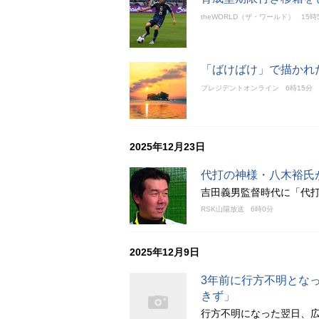
theWORLD（ザ・ワールド）
15時
「ばけばけ」で描かれ
プレジデントオンライン
6時15分
2025年12月23日
代打の神様・八木裕氏
吉田義男監督時代に「代
RSK山陽放送
6時0分
2025年12月9日
3年前に行方不明とな
きず」
行方不明になった翌日、