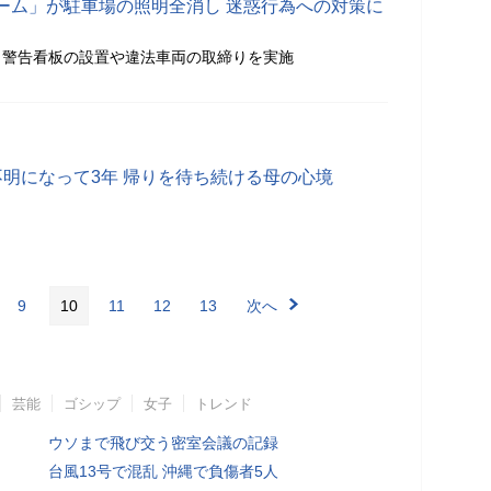
ーム」が駐車場の照明全消し 迷惑行為への対策に
、警告看板の設置や違法車両の取締りを実施
不明になって3年 帰りを待ち続ける母の心境
9
10
11
12
13
次へ
芸能
ゴシップ
女子
トレンド
ウソまで飛び交う密室会議の記録
台風13号で混乱 沖縄で負傷者5人