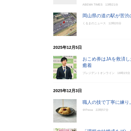
ABEMA TIMES
13時21分
岡山県の道の駅が苦渋
くるまのニュース
12時20分
2025年12月5日
おこめ券はJAを救済
癒着
プレジデントオンライン
18時15分
2025年12月3日
職人の技で丁寧に練り
＠Press
22時57分