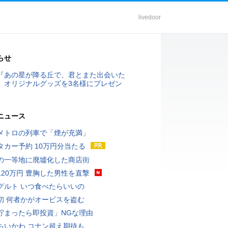
livedoor
らせ
『あの星が降る丘で、君とまた出会いた
』オリジナルグッズを3名様にプレゼン
ニュース
メトロの列車で「煙が充満」
タカー予約 10万円分当たる
の一等地に廃墟化した商店街
120万円 豊胸した男性を直撃
グルト いつ食べたらいいの
初 何者かがオービスを盗む
貯まったら即投資」NGな理由
ちいかわ コナン超え期待も