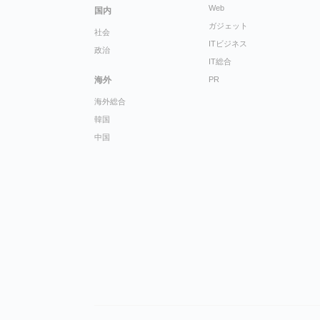
Web
国内
ガジェット
社会
ITビジネス
政治
IT総合
海外
PR
海外総合
韓国
中国