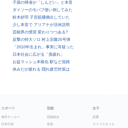
子孫の帰省が「しんどい」と本音
ダイソーのモバブ使い倒してみた
鈴木砂羽 子宮筋腫摘出していた
少し本音で アリアナが活休説明
芸能界の慣習 変わりつつある?
反撃の特大ソロ 村上宗隆25号弾
「2010年生まれ」事実に耳疑った
日本社会に広がる「孫疲れ」
お盆ラッシュ本格化 駅など混雑
休みだが疲れる 隠れ疲労対策は
スポーツ
芸能
女子
海外サッカー
芸能総合
恋愛
日本代表
音楽
ライフスタイル