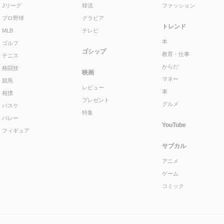
Jリーグ
韓流
ファッション
プロ野球
グラビア
トレンド
MLB
テレビ
本
ゴルフ
ゴシップ
教育・仕事
テニス
からだ
格闘技
映画
マネー
競馬
レビュー
車
相撲
プレゼント
グルメ
バスケ
特集
バレー
YouTube
フィギュア
サブカル
アニメ
ゲーム
コミック