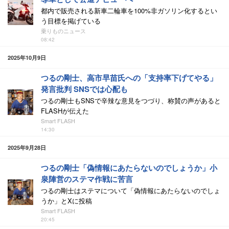
都内で販売される新車二輪車を100%非ガソリン化するとい
う目標を掲げている
乗りものニュース
08:42
2025年10月9日
つるの剛士、高市早苗氏への「支持率下げてやる」
発言批判 SNSでは心配も
つるの剛士もSNSで辛辣な意見をつづり、称賛の声があると
FLASHが伝えた
Smart FLASH
14:30
2025年9月28日
つるの剛士「偽情報にあたらないのでしょうか」小
泉陣営のステマ作戦に苦言
つるの剛士はステマについて「偽情報にあたらないのでしょ
うか」とXに投稿
Smart FLASH
20:45