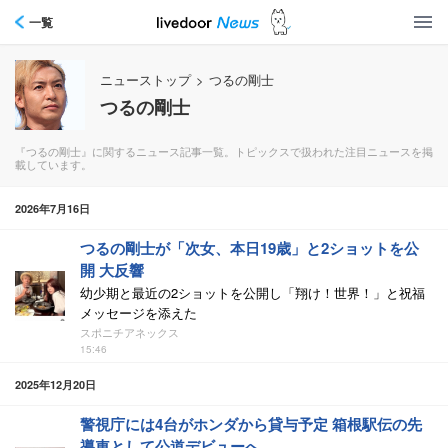
一覧
ニューストップ
>
つるの剛士
つるの剛士
『つるの剛士』に関するニュース記事一覧。トピックスで扱われた注目ニュースを掲
載しています。
2026年7月16日
つるの剛士が「次女、本日19歳」と2ショットを公
開 大反響
幼少期と最近の2ショットを公開し「翔け！世界！」と祝福
メッセージを添えた
スポニチアネックス
15:46
2025年12月20日
警視庁には4台がホンダから貸与予定 箱根駅伝の先
導車として公道デビューへ