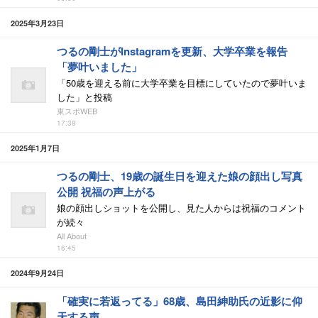
2025年3月23日
つるの剛士がInstagramを更新、大学卒業を報告
「夢叶いました」
「50歳を迎える前に大学卒業を目標にしていたので夢叶いま
した」と投稿
東スポWEB
17:38
2025年1月7日
つるの剛士、19歳の誕生日を迎えた娘の顔出し写真
公開 祝福の声上がる
娘の顔出しショットを公開し、見た人からは祝福のコメント
が続々
All About
16:45
2024年9月24日
「確実に若返ってる」68歳、島田紳助氏の近影に仰
天する声