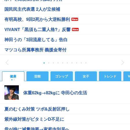
国民民主代表選 2人が立候補
有明高校、9回2死から大逆転勝利
VIVANT「黒須も二重人格?」反響
神田うの「3回流産してる」告白
マツコら所属事務所 義援金寄付
健康
芸能
ゴシップ
女子
トレンド
Y
体重62kg→82kgに 寺田心の生活
夏のむくみ対策 ツボ&反射区押し
紫外線対策がビタミンD不足に
母が娘に減量強要→家庭内別居へ