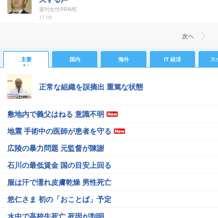
週刊女性PRIME
17:00
次ヘ
主要
国内
海外
IT 経済
ス
正常な組織を誤摘出 重篤な状態
敷地内で義父はねる 意識不明
地震 手術中の医師が患者を守る
広陵の暴力問題 元監督が陳謝
石川の最低賃金 国の目安上回る
服は汗で濡れ皮膚乾燥 男性死亡
悠仁さま 初の「おことば」予定
水中で高校生死亡 死因が判明