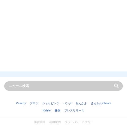
Peachy
ブログ
ショッピング
バンク
みんかぶ
みんかぶChoice
Kstyle
株探
プレスリリース
運営会社
利用規約
プライバシーポリシー