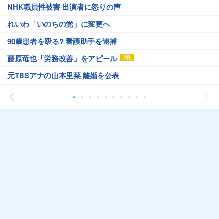
NHK職員性被害 出演者に怒りの声
れいわ「いのちの党」に変更へ
90歳患者を殴る? 看護助手を逮捕
藤原竜也「労務改善」をアピール
元TBSアナの山本里菜 離婚を公表