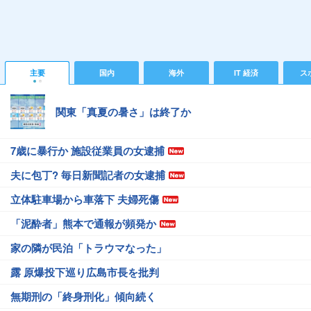
主要
国内
海外
IT 経済
ス
関東「真夏の暑さ」は終了か
7歳に暴行か 施設従業員の女逮捕
夫に包丁? 毎日新聞記者の女逮捕
立体駐車場から車落下 夫婦死傷
「泥酔者」熊本で通報が頻発か
家の隣が民泊「トラウマなった」
露 原爆投下巡り広島市長を批判
無期刑の「終身刑化」傾向続く