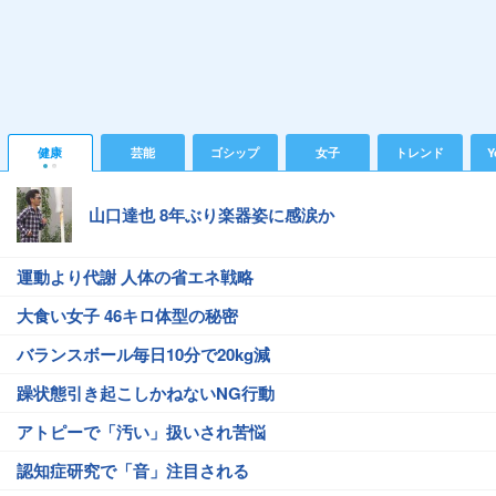
健康
芸能
ゴシップ
女子
トレンド
Y
山口達也 8年ぶり楽器姿に感涙か
運動より代謝 人体の省エネ戦略
大食い女子 46キロ体型の秘密
バランスボール毎日10分で20kg減
躁状態引き起こしかねないNG行動
アトピーで「汚い」扱いされ苦悩
認知症研究で「音」注目される