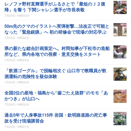
レノファ野村直輝選手がふるさとで「最短のＪ２復
帰」を誓う 下関シャレン選手が市長表敬
7月24日 19時33分
50m先のクマのイラストへ実弾射撃…法改正で可能と
なった「緊急銃猟」へ 初の研修会で現場の対応学ぶ
7月24日 19時33分
県の新たな総合計画策定へ。村岡知事が下松市の造船
所など、県内各地での視察・意見交換をスタート
7月24日 19時33分
「飲酒ゴーグル」で脱輪相次ぐ 山口市で教職員が飲
酒運転の危険性を疑似体験
7月24日 19時32分
全国2位の産地・福島から“歯ごたえ抜群”のモモ「あ
かつき」が山口へ
7月24日 19時32分
過去5年で人身事故115件 岩国・欽明路道路の死亡事
故を受け現場講習会
7月24日 19時31分