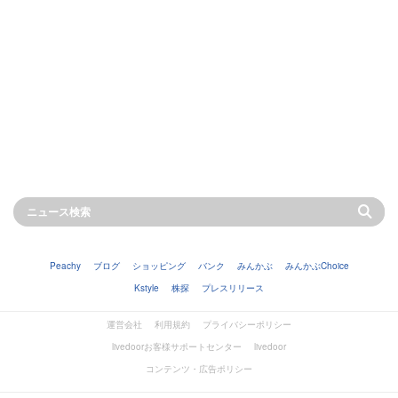
Peachy
ブログ
ショッピング
バンク
みんかぶ
みんかぶChoice
Kstyle
株探
プレスリリース
運営会社
利用規約
プライバシーポリシー
livedoorお客様サポートセンター
livedoor
コンテンツ・広告ポリシー