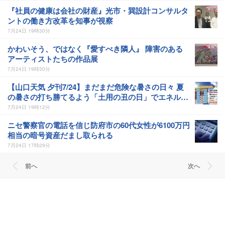
『社員の健康は会社の財産』光市・巽設計コンサルタ
ントの働き方改革を知事が視察
7月24日 19時30分
かわいそう、ではなく『愛すべき隣人』 障害のある
アーティストたちの作品展
7月24日 19時30分
【山口天気 夕刊7/24】まだまだ危険な暑さの日々 夏
の暑さの打ち勝てるよう「土用の丑の日」でエネルギ
ーチャージを
7月24日 19時12分
ニセ警察官の電話を信じ防府市の60代女性が6100万円
相当の暗号資産だまし取られる
7月24日 17時29分
前へ
次へ