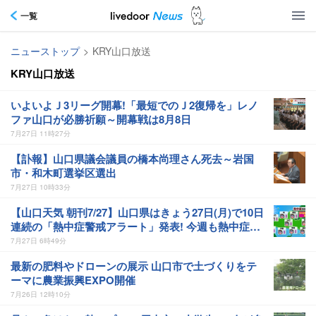
一覧
ニューストップ
>
KRY山口放送
KRY山口放送
いよいよＪ3リーグ開幕!「最短でのＪ2復帰を」レノ
ファ山口が必勝祈願～開幕戦は8月8日
7月27日 11時27分
【訃報】山口県議会議員の橋本尚理さん死去～岩国
市・和木町選挙区選出
7月27日 10時33分
【山口天気 朝刊7/27】山口県はきょう27日(月)で10日
連続の「熱中症警戒アラート」発表! 今週も熱中症に
要警戒
7月27日 6時49分
最新の肥料やドローンの展示 山口市で土づくりをテ
ーマに農業振興EXPO開催
7月26日 12時10分