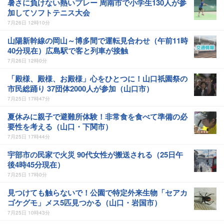
暑さに負けない熱いプレー 周南市で小学生130人が参
加してソフトテニス大会
7月26日 12時10分
山陽新幹線の岡山～博多間で運転見合わせ（午前11時
40分現在）広島駅で客と列車が接触
7月26日 12時0分
「殿様、殿様、お殿様」心をひとつに！山口祇園祭の
市民総踊り 37団体2000人が参加（山口市）
7月25日 17時47分
夏休みに親子で避難所体験！非常食を食べて準備の必
要性を考える（山口・下関市）
7月25日 17時44分
宇部市の民家で火災 90代女性が搬送される（25日午
後4時45分現在）
7月25日 17時0分
見つけても触らないで！公園で特定外来生物「セアカ
ゴケグモ」メス5匹見つかる（山口・岩国市）
7月25日 10時43分