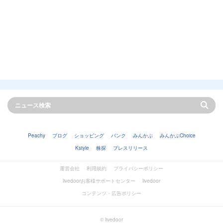
Peachy
ブログ
ショッピング
バンク
みんかぶ
みんかぶChoice
Kstyle
株探
プレスリリース
運営会社
利用規約
プライバシーポリシー
livedoorお客様サポートセンター
livedoor
コンテンツ・広告ポリシー
© livedoor