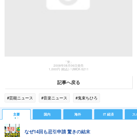
「蛍」
2008年08月06日発売
1,000円 (税込) / UMCK-5211
記事へ戻る
#芸能ニュース
#音楽ニュース
#鬼束ちひろ
主要
国内
海外
IT 経済
ス
なぜ14回も忌引申請 驚きの結末