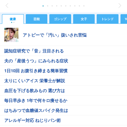
健康
芸能
ゴシップ
女子
トレンド
Y
アトピーで「汚い」扱いされ苦悩
認知症研究で「音」注目される
夫の「産後うつ」にみられる症状
1日10回 お腹引き締まる簡単習慣
太りにくいアイス 栄養士が解説
血圧を下げる飲みもの 選び方は
毎日早歩き 1年で何キロ痩せるか
はちみつで血糖値スパイク発生は
アレルギー対応 ねじりパン術