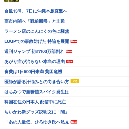
台風13号、7日に沖縄本島直撃へ
高市内閣へ「戦前回帰」と非難
ラーメン店のにんにくの色に騒然
LUUPでの事故防げた 持論を展開
週刊ジャンプ 初の100万部割れ
あがり症が治らない本当の理由
食費は1日500円未満 貧困危機
医師が語る汗悩みとの向き合い方
はちみつで血糖値スパイク発生は
韓国在住の日本人 配信中に死亡
ちいかわ新グッズ説明文に「闇」
「あの人最低」ひろゆき氏へ私見