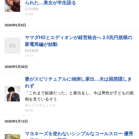
られた…美女が半生語る
日刊SPA!
15:54
2026年6月8日
ヤマダHDとエディオンが経営統合へ 2.5兆円規模の
家電再編が始動
財経新聞
17:12
2026年5月28日
妻がスピリチュアルに傾倒し家出…夫は困惑隠しき
れず
「これまで奴隷だった」と家出をし、今は男性が子どもの面
倒を見ているそう
キャリコネニュース
06:00
2026年5月12日
マヨネーズを使わないシンプルなコールスロー 優秀