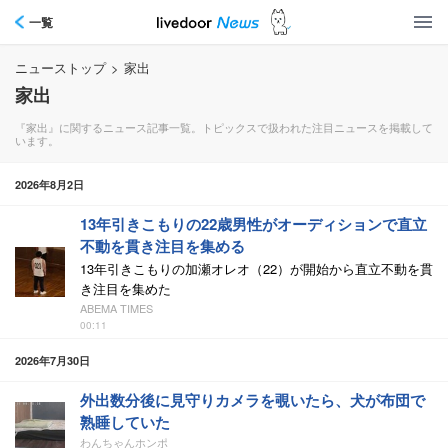
一覧
ニューストップ
>
家出
家出
『家出』に関するニュース記事一覧。トピックスで扱われた注目ニュースを掲載して
います。
2026年8月2日
13年引きこもりの22歳男性がオーディションで直立
不動を貫き注目を集める
13年引きこもりの加瀬オレオ（22）が開始から直立不動を貫
き注目を集めた
ABEMA TIMES
00:11
2026年7月30日
外出数分後に見守りカメラを覗いたら、犬が布団で
熟睡していた
わんちゃんホンポ