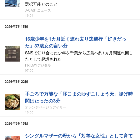
選択可能とのこと
J-CASTニュース
16:04
2026年7月15日
16歳少年を1カ月近く連れ去り逃避行「好きだっ
た」37歳女の言い分
SNSで知り合った少年を千葉から広島へ約1ヵ月間連れ回し
たとして起訴された
FRIDAYデジタル
07:00
2026年6月22日
手ごろで万能な「豚こまのゆずこしょう天」揚げ時
間はたったの3分
オレンジページ☆デイリー
10:00
2026年6月15日
シングルマザーの母から「対等な女性」として育て