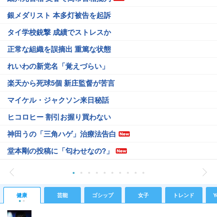
銀メダリスト 本多灯被告を起訴
タイ学校銃撃 成績でストレスか
正常な組織を誤摘出 重篤な状態
れいわの新党名「覚えづらい」
楽天から死球5個 新庄監督が苦言
マイケル・ジャクソン来日秘話
ヒコロヒー 割引お握り買わない
神田うの「三角ハゲ」治療法告白
堂本剛の投稿に「匂わせなの?」
健康
芸能
ゴシップ
女子
トレンド
Y