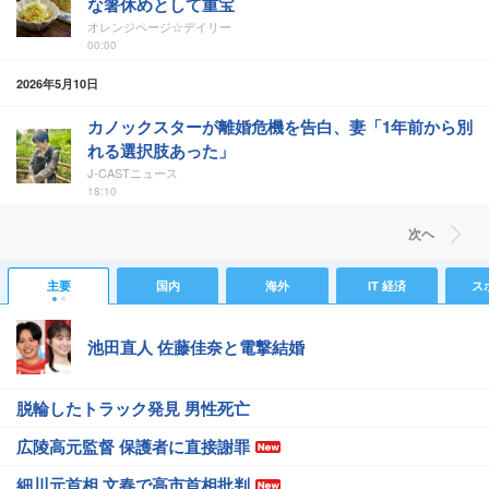
な箸休めとして重宝
オレンジページ☆デイリー
00:00
2026年5月10日
カノックスターが離婚危機を告白、妻「1年前から別
れる選択肢あった」
J-CASTニュース
18:10
次ヘ
主要
国内
海外
IT 経済
ス
池田直人 佐藤佳奈と電撃結婚
脱輪したトラック発見 男性死亡
広陵高元監督 保護者に直接謝罪
細川元首相 文春で高市首相批判