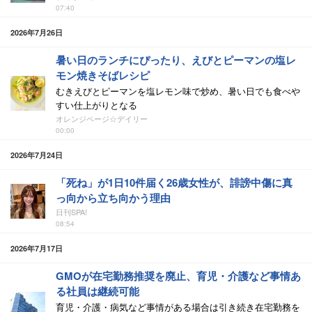
07:40
2026年7月26日
暑い日のランチにぴったり、えびとピーマンの塩レ
モン焼きそばレシピ
むきえびとピーマンを塩レモン味で炒め、暑い日でも食べや
すい仕上がりとなる
オレンジページ☆デイリー
00:00
2026年7月24日
「死ね」が1日10件届く26歳女性が、誹謗中傷に真
っ向から立ち向かう理由
日刊SPA!
08:54
2026年7月17日
GMOが在宅勤務推奨を廃止、育児・介護など事情あ
る社員は継続可能
育児・介護・病気など事情がある場合は引き続き在宅勤務を