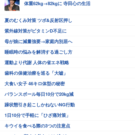
体重62kg→82kgに 寺田心の生活
夏のむくみ対策 ツボ&反射区押し
紫外線対策がビタミンD不足に
母が娘に減量強要→家庭内別居へ
睡眠時の悩みを解消する過ごし方
運動より代謝 人体の省エネ戦略
歯科の保健治療を巡る「大嘘」
大食い女子 46キロ体型の秘密
バランスボール毎日10分で20kg減
躁状態引き起こしかねないNG行動
1日10分で手軽に「ひざ痛対策」
キウイを食べる際の3つの注意点