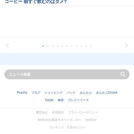
コーヒー 朝すぐ飲むのはダメ?
Peachy
ブログ
ショッピング
バンク
みんかぶ
みんかぶChoice
Kstyle
株探
プレスリリース
運営会社
利用規約
プライバシーポリシー
livedoorお客様サポートセンター
livedoor
コンテンツ・広告ポリシー