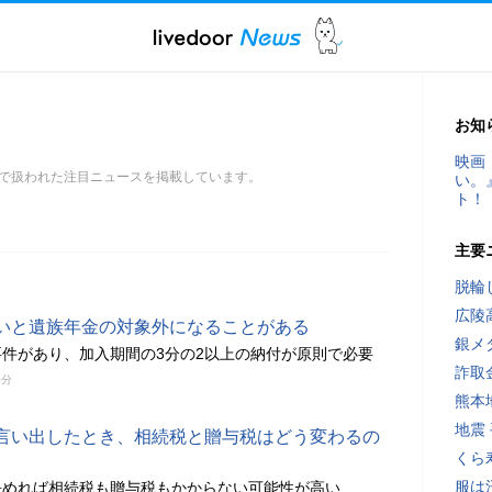
お知
映画
で扱われた注目ニュースを掲載しています。
い。
ト！
主要
脱輪
広陵
いと遺族年金の対象外になることがある
銀メ
件があり、加入期間の3分の2以上の納付が原則で必要
詐取
0分
熊本
地震
言い出したとき、相続税と贈与税はどう変わるの
くら
服は
決めれば相続税も贈与税もかからない可能性が高い