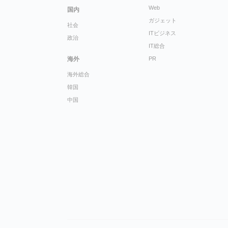
Web
国内
ガジェット
社会
ITビジネス
政治
IT総合
海外
PR
海外総合
韓国
中国