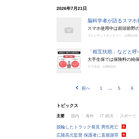
2026年7月21日
脳科学者が語るスマホ
スマホ使用中は前頭前野
プレジデントオンライン
12時15分
「相互扶助」などと呼
大手生保では保険料の純保
ラブすぽ
10時30分
...
前へ
1
5
6
トピックス
主要
国内
海外
IT 経済
スポーツ
脱輪したトラック発見 男性死亡
広陵高元監督 保護者に直接謝罪