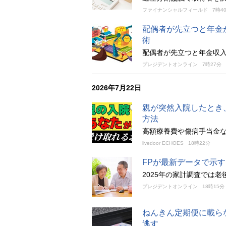
ファイナンシャルフィールド
7時4
配偶者が先立つと年金
術
配偶者が先立つと年金収
プレジデントオンライン
7時27分
2026年7月22日
親が突然入院したとき
方法
高額療養費や傷病手当金
livedoor ECHOES
18時22分
FPが最新データで示
2025年の家計調査では老
プレジデントオンライン
18時15分
ねんきん定期便に載ら
逃す