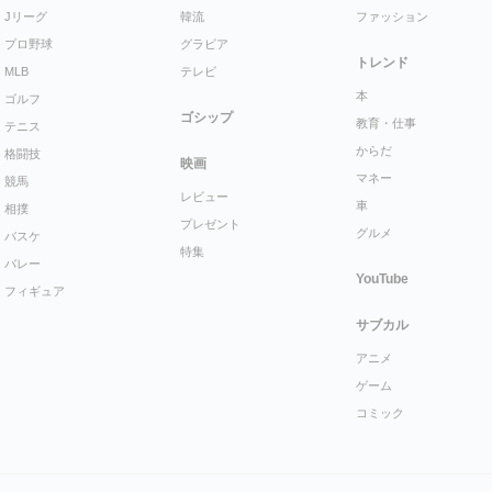
Jリーグ
韓流
ファッション
プロ野球
グラビア
トレンド
MLB
テレビ
本
ゴルフ
ゴシップ
教育・仕事
テニス
からだ
格闘技
映画
マネー
競馬
レビュー
車
相撲
プレゼント
グルメ
バスケ
特集
バレー
YouTube
フィギュア
サブカル
アニメ
ゲーム
コミック