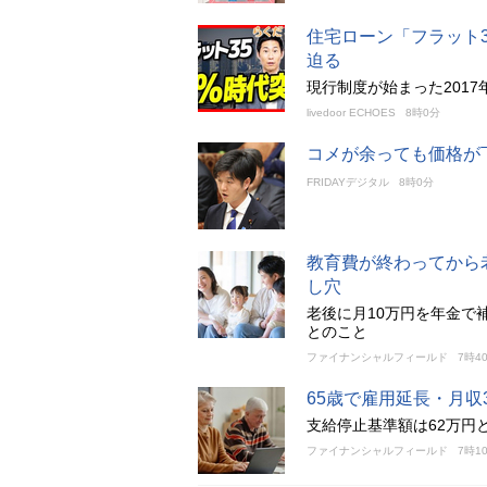
住宅ローン「フラット
迫る
現行制度が始まった2017
livedoor ECHOES
8時0分
コメが余っても価格が
FRIDAYデジタル
8時0分
教育費が終わってから
し穴
老後に月10万円を年金で
とのこと
ファイナンシャルフィールド
7時4
65歳で雇用延長・月
支給停止基準額は62万円
ファイナンシャルフィールド
7時1