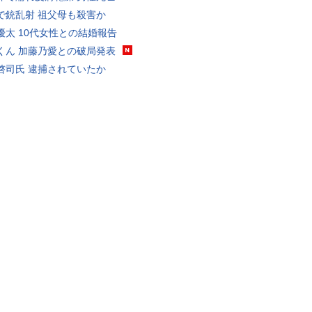
で銃乱射 祖父母も殺害か
優太 10代女性との結婚報告
くん 加藤乃愛との破局発表
啓司氏 逮捕されていたか