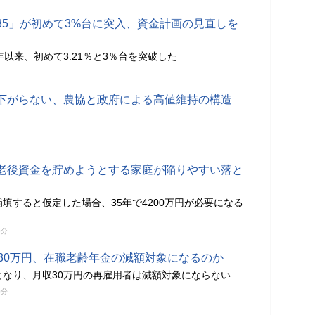
35」が初めて3%台に突入、資金計画の見直しを
年以来、初めて3.21％と3％台を突破した
下がらない、農協と政府による高値維持の構造
老後資金を貯めようとする家庭が陥りやすい落と
補填すると仮定した場合、35年で4200万円が必要になる
0分
収30万円、在職老齢年金の減額対象になるのか
となり、月収30万円の再雇用者は減額対象にならない
0分