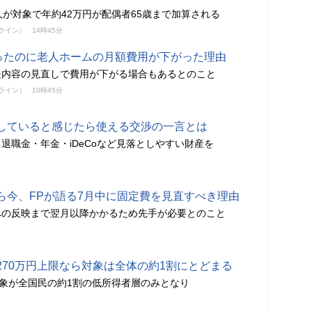
人が対象で年約42万円が配偶者65歳まで加算される
ンライン）
14時45分
なったのに老人ホームの月額費用が下がった理由
援内容の見直しで費用が下がる場合もあるとのこと
ンライン）
10時45分
していると感じたら使える交渉の一言とは
退職金・年金・iDeCoなど見落としやすい財産を
ら今、FPが語る7月中に固定費を見直すべき理由
への反映まで翌月以降かかるため先手が必要とのこと
270万円上限なら対象は全体の約1割にとどまる
対象が全国民の約1割の低所得者層のみとなり