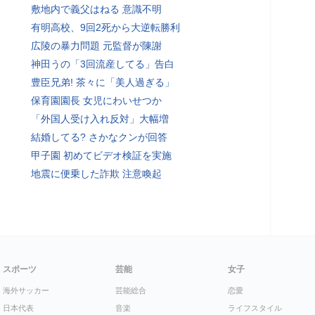
敷地内で義父はねる 意識不明
有明高校、9回2死から大逆転勝利
広陵の暴力問題 元監督が陳謝
神田うの「3回流産してる」告白
豊臣兄弟! 茶々に「美人過ぎる」
保育園園長 女児にわいせつか
「外国人受け入れ反対」大幅増
結婚してる? さかなクンが回答
甲子園 初めてビデオ検証を実施
地震に便乗した詐欺 注意喚起
スポーツ
芸能
女子
海外サッカー
芸能総合
恋愛
日本代表
音楽
ライフスタイル