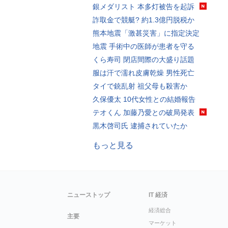
銀メダリスト 本多灯被告を起訴
詐取金で競艇? 約1.3億円脱税か
熊本地震「激甚災害」に指定決定
地震 手術中の医師が患者を守る
くら寿司 閉店間際の大盛り話題
服は汗で濡れ皮膚乾燥 男性死亡
タイで銃乱射 祖父母も殺害か
久保優太 10代女性との結婚報告
テオくん 加藤乃愛との破局発表
黒木啓司氏 逮捕されていたか
もっと見る
ニューストップ
IT 経済
経済総合
主要
マーケット