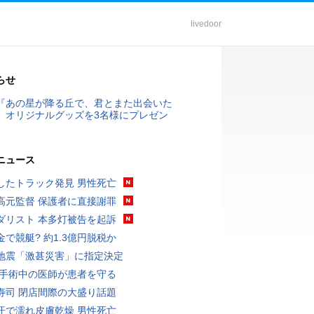
livedoor
らせ
『あの星が降る丘で、君とまた出会いた
』オリジナルグッズを3名様にプレゼン
ニュース
したトラック発見 男性死亡
高元監督 保護者に直接謝罪
ダリスト 本多灯被告を起訴
金で競艇? 約1.3億円脱税か
地震「激甚災害」に指定決定
 手術中の医師が患者を守る
寿司 閉店間際の大盛り話題
汗で濡れ皮膚乾燥 男性死亡