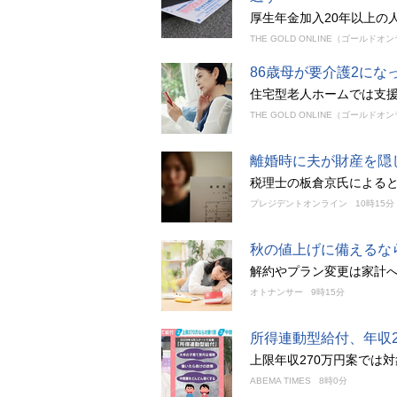
厚生年金加入20年以上の
THE GOLD ONLINE（ゴールドオ
86歳母が要介護2に
住宅型老人ホームでは支
THE GOLD ONLINE（ゴールドオ
離婚時に夫が財産を隠
税理士の板倉京氏によると
プレジデントオンライン
10時15分
秋の値上げに備えるな
解約やプラン変更は家計
オトナンサー
9時15分
所得連動型給付、年収
上限年収270万円案では
ABEMA TIMES
8時0分