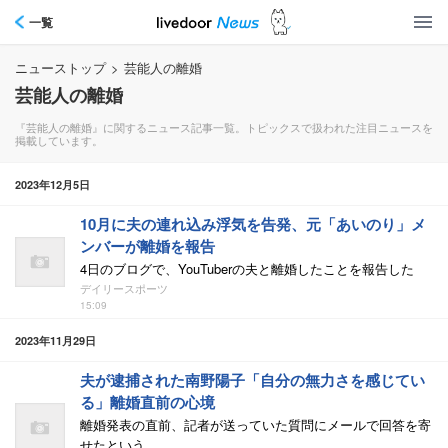
一覧
ニューストップ
>
芸能人の離婚
芸能人の離婚
『芸能人の離婚』に関するニュース記事一覧。トピックスで扱われた注目ニュースを
掲載しています。
2023年12月5日
10月に夫の連れ込み浮気を告発、元「あいのり」メ
ンバーが離婚を報告
4日のブログで、YouTuberの夫と離婚したことを報告した
デイリースポーツ
15:09
2023年11月29日
夫が逮捕された南野陽子「自分の無力さを感じてい
る」離婚直前の心境
離婚発表の直前、記者が送っていた質問にメールで回答を寄
せたという