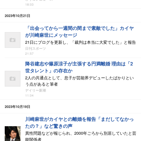
18:03
2023年10月21日
「出会ってから一週間の間まで素敵でした」カイヤ
が川崎麻世にメッセージ
21日にブログを更新し、「裁判は本当に大変でした」と報告
日刊スポーツ
21:57
降谷建志や篠原涼子が主張する円満離婚 理由は「2
世タレント」の存在か
2人の共通点として、息子が芸能界デビューしたばかりとい
う点があると筆者
デイリー新潮
11:04
2023年10月19日
川崎麻世がカイヤとの離婚を報告「まだしてなかっ
たの？」など驚きの声
異性問題などが報じられ、2000年ごろから別居していたと芸
能関係者