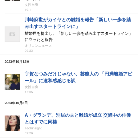
女性自身
19:11
川崎麻世がカイヤとの離婚を報告「新しい一歩を踏
み出すスタートラインに」
離婚届を提出し、「新しい一歩を踏み出すスタートライン」
に立ったと報告
オリコンニュース
09:23
2023年10月12日
宇賀なつみだけじゃない、芸能人の 「円満離婚アピ
ール」に違和感感じる訳
女性自身
17:05
2023年10月8日
A・グランデ、別居の夫と離婚が成立 交際中の俳優
とはすでに同棲
Techinsight
09:26