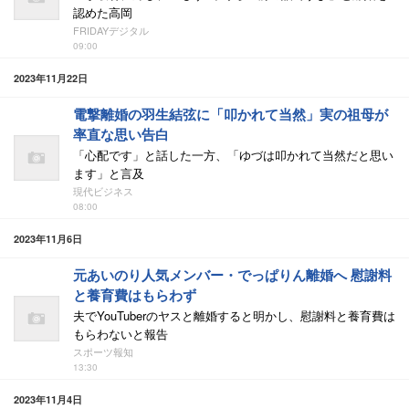
認めた高岡
FRIDAYデジタル
09:00
2023年11月22日
電撃離婚の羽生結弦に「叩かれて当然」実の祖母が
率直な思い告白
「心配です」と話した一方、「ゆづは叩かれて当然だと思い
ます」と言及
現代ビジネス
08:00
2023年11月6日
元あいのり人気メンバー・でっぱりん離婚へ 慰謝料
と養育費はもらわず
夫でYouTuberのヤスと離婚すると明かし、慰謝料と養育費は
もらわないと報告
スポーツ報知
13:30
2023年11月4日