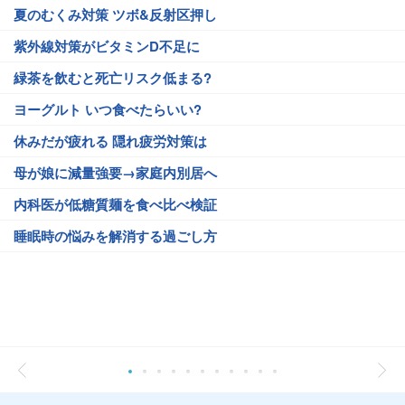
夏のむくみ対策 ツボ&反射区押し
紫外線対策がビタミンD不足に
緑茶を飲むと死亡リスク低まる?
ヨーグルト いつ食べたらいい?
休みだが疲れる 隠れ疲労対策は
母が娘に減量強要→家庭内別居へ
内科医が低糖質麺を食べ比べ検証
睡眠時の悩みを解消する過ごし方