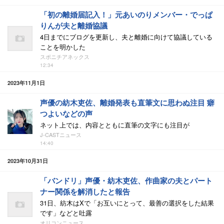
「初の離婚届記入！」元あいのりメンバー・でっぱ
りんが夫と離婚協議
4日までにブログを更新し、夫と離婚に向けて協議している
ことを明かした
スポニチアネックス
12:34
2023年11月1日
声優の紡木吏佐、離婚発表も直筆文に思わぬ注目 癖
つよいなどの声
ネット上では、内容とともに直筆の文字にも注目が
J-CASTニュース
14:40
2023年10月31日
「バンドリ」声優・紡木吏佐、作曲家の夫とパート
ナー関係を解消したと報告
31日、紡木はXで「お互いにとって、最善の選択をした結果
です」などと吐露
オリコンニュース