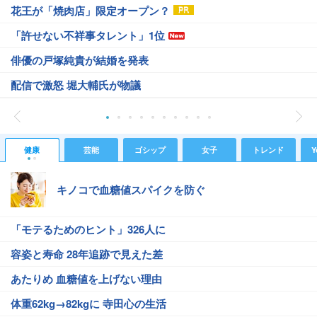
花王が「焼肉店」限定オープン？
「許せない不祥事タレント」1位
俳優の戸塚純貴が結婚を発表
配信で激怒 堀大輔氏が物議
健康
芸能
ゴシップ
女子
トレンド
Y
キノコで血糖値スパイクを防ぐ
「モテるためのヒント」326人に
容姿と寿命 28年追跡で見えた差
あたりめ 血糖値を上げない理由
体重62kg→82kgに 寺田心の生活