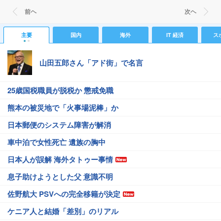
前ヘ
次ヘ
主要
国内
海外
IT 経済
ス
山田五郎さん「アド街」で名言
25歳国税職員が脱税か 懲戒免職
熊本の被災地で「火事場泥棒」か
日本郵便のシステム障害が解消
車中泊で女性死亡 遺族の胸中
日本人が誤解 海外タトゥー事情
息子助けようとした父 意識不明
佐野航大 PSVへの完全移籍が決定
ケニア人と結婚「差別」のリアル