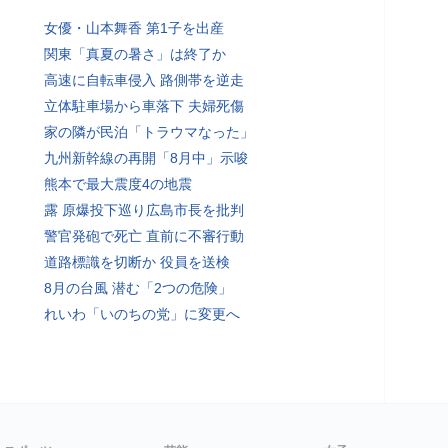
女優・山本舞香 第1子を出産
関東「真夏の暑さ」は終了か
高速に自転車侵入 路側帯を逆走
立体駐車場から車落下 夫婦死傷
家の隣が民泊「トラウマなった」
九州新幹線の再開「8月中」示唆
熊本で最大震度4の地震
露 原爆投下巡り広島市長を批判
警官発砲で死亡 直前に不審行動
道路標識を切断か 役員を送検
8月の台風 潜む「2つの危険」
れいわ「いのちの党」に変更へ