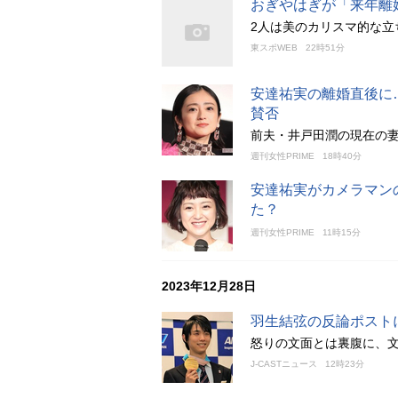
おぎやはぎが「来年離
2人は美のカリスマ的な立
東スポWEB
22時51分
安達祐実の離婚直後に
賛否
前夫・井戸田潤の現在の妻
週刊女性PRIME
18時40分
安達祐実がカメラマン
た？
週刊女性PRIME
11時15分
2023年12月28日
羽生結弦の反論ポスト
怒りの文面とは裏腹に、
J-CASTニュース
12時23分