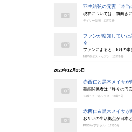
羽生結弦の元妻「本当
現在については、前向き
デイリー新潮
12時2分
ファンが察知していた
る
ファンによると、5月の事
NEWSポストセブン
12時1分
2023年12月25日
赤西仁と黒木メイサが
芸能関係者は「昨今の円
スポニチアネックス
18時5分
赤西仁＆黒木メイサが
お互いの生活拠点が日本
FRIDAYデジタル
17時0分