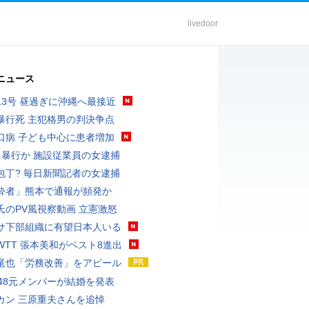
livedoor
ニュース
13号 昼過ぎに沖縄へ最接近
暴行死 主犯格男の判決争点
口病 子ども中心に患者増加
に暴行か 施設従業員の女逮捕
包丁? 毎日新聞記者の女逮捕
酔者」熊本で通報が頻発か
氏のPV風視察動画 立憲激怒
サ下部組織に有望日本人いる
WTT 張本美和がベスト8進出
竜也「労務改善」をアピール
T48元メンバーが結婚を発表
カン 三原重夫さんを追悼