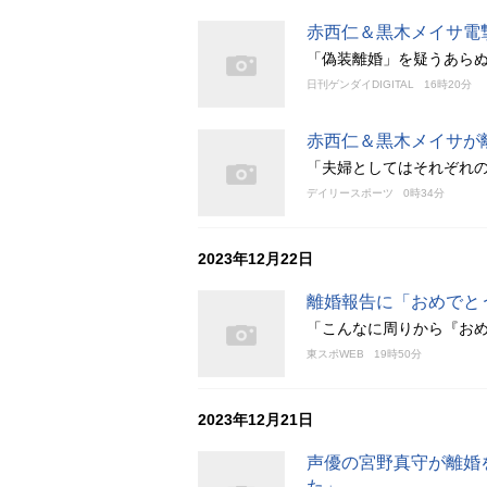
赤西仁＆黒木メイサ電
「偽装離婚」を疑うあら
日刊ゲンダイDIGITAL
16時20分
赤西仁＆黒木メイサが
「夫婦としてはそれぞれ
デイリースポーツ
0時34分
2023年12月22日
離婚報告に「おめでと
「こんなに周りから『お
東スポWEB
19時50分
2023年12月21日
声優の宮野真守が離婚
た」