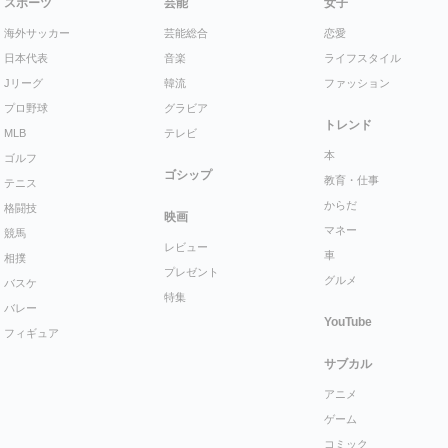
スポーツ
芸能
女子
海外サッカー
芸能総合
恋愛
日本代表
音楽
ライフスタイル
Jリーグ
韓流
ファッション
プロ野球
グラビア
トレンド
MLB
テレビ
本
ゴルフ
ゴシップ
教育・仕事
テニス
からだ
格闘技
映画
マネー
競馬
レビュー
車
相撲
プレゼント
グルメ
バスケ
特集
バレー
YouTube
フィギュア
サブカル
アニメ
ゲーム
コミック