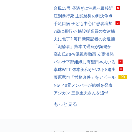
台風13号 昼過ぎに沖縄へ最接近
江別暴行死 主犯格男の判決争点
手足口病 子ども中心に患者増加
7歳に暴行か 施設従業員の女逮捕
夫に包丁? 毎日新聞記者の女逮捕
「泥酔者」熊本で通報が頻発か
高市氏のPV風視察動画 立憲激怒
バルサ下部組織に有望日本人いる
卓球WTT 張本美和がベスト8進出
藤原竜也「労務改善」をアピール
NGT48元メンバーが結婚を発表
アジカン 三原重夫さんを追悼
もっと見る