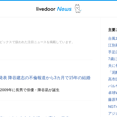
主要
台風
ピックスで扱われた注目ニュースを掲載しています。
江別
手足
7歳
夫に
「泥
を発表 降谷建志の不倫報道から3カ月で15年の結婚
高市
バル
翌2009年に長男で俳優・降谷凪が誕生
卓球
藤原
NG
アジ