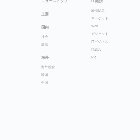
ニューストップ
IT 経済
経済総合
主要
マーケット
Web
国内
ガジェット
社会
ITビジネス
政治
IT総合
海外
PR
海外総合
韓国
中国