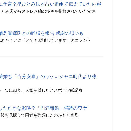
に予言？星ひとみ氏が占い番組で伝えていた内容
ひとみ氏からストレス線の多さを指摘されていた安達
桑島智輝氏との離婚を報告 感謝の思いも
られたことに「とても感謝しています」とコメント
離婚も「当分安泰」のワケ…ジャニ時代より稼
の一つに加え、人気を博したとスポーツ紙記者
したたかな戦略？「円満離婚」強調のワケ
今後を見据えて円満を強調したのかもと言及