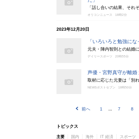
「話し合いの結果、それ
オリコンニュース
18時2分
2023年12月20日
「いろいろと勉強にな
元夫・陣内智則との結婚
デイリースポーツ
20時55分
声優・宮野真守が離婚
取材に応じた元妻は「別
NEWSポストセブン
18時50分
...
前へ
1
7
8
トピックス
主要
国内
海外
IT 経済
スポーツ