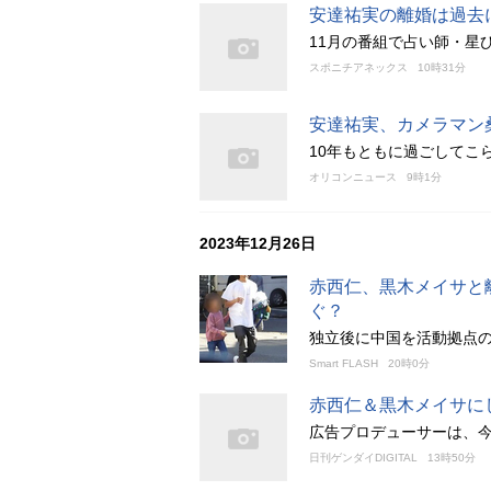
安達祐実の離婚は過去
11月の番組で占い師・星
スポニチアネックス
10時31分
安達祐実、カメラマン
10年もともに過ごしてこ
オリコンニュース
9時1分
2023年12月26日
赤西仁、黒木メイサと
ぐ？
独立後に中国を活動拠点
Smart FLASH
20時0分
赤西仁＆黒木メイサに
広告プロデューサーは、
日刊ゲンダイDIGITAL
13時50分