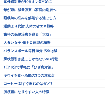
紫外線対策がビタミンD不足に
母が娘に減量強要→家庭内別居へ
睡眠時の悩みを解消する過ごし方
運動より代謝 人体の省エネ戦略
歯科の保健治療を巡る「大嘘」
大食い女子 46キロ体型の秘密
バランスボール毎日10分で20kg減
躁状態引き起こしかねないNG行動
1日10分で手軽に「ひざ痛対策」
キウイを食べる際の3つの注意点
コーヒー 朝すぐ飲むのはダメ?
脳梗塞になりやすい人の特徴