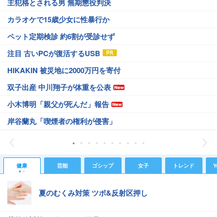
主犯格とされる男 無期懲役判決
カラオケで15歳少女に性暴行か
ペット定期検診 約6割が受診せず
注目 古いPCが復活するUSB
HIKAKIN 被災地に2000万円を寄付
双子出産 中川翔子が体重を公表
小木博明「親父が死んだ」報告
岸谷蘭丸「喫煙者の権利が侵害」
健康
芸能
ゴシップ
女子
トレンド
Y
夏のむくみ対策 ツボ&反射区押し