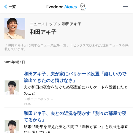
一覧
ニューストップ
>
和田アキ子
和田アキ子
『和田アキ子』に関するニュース記事一覧。トピックスで扱われた注目ニュースを掲
載しています。
2026年8月1日
和田アキ子、夫が家にバリケード設置「嬉しいので
涙出てきたのと情けなさ」
夫が和田の夜食を防ぐため寝室前にバリケードを設置したと
のこと
スポニチアネックス
16:07
和田アキ子、夫との近況を明かす「別々の部屋で寝
てるから」
結婚45周年を迎えた夫との間で「摩擦が多い」と現状を率直
に吐露している