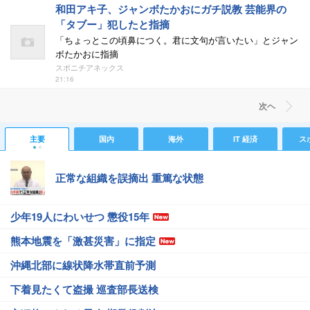
和田アキ子、ジャンボたかおにガチ説教 芸能界の
「タブー」犯したと指摘
「ちょっとこの頃鼻につく。君に文句が言いたい」とジャン
ボたかおに指摘
スポニチアネックス
21:16
次ヘ
主要
国内
海外
IT 経済
ス
正常な組織を誤摘出 重篤な状態
少年19人にわいせつ 懲役15年
熊本地震を「激甚災害」に指定
沖縄北部に線状降水帯直前予測
下着見たくて盗撮 巡査部長送検