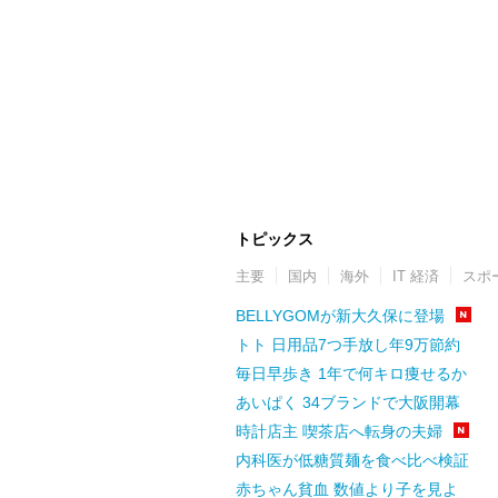
トピックス
主要
国内
海外
IT 経済
スポ
BELLYGOMが新大久保に登場
トト 日用品7つ手放し年9万節約
毎日早歩き 1年で何キロ痩せるか
あいぱく 34ブランドで大阪開幕
時計店主 喫茶店へ転身の夫婦
内科医が低糖質麺を食べ比べ検証
赤ちゃん貧血 数値より子を見よ