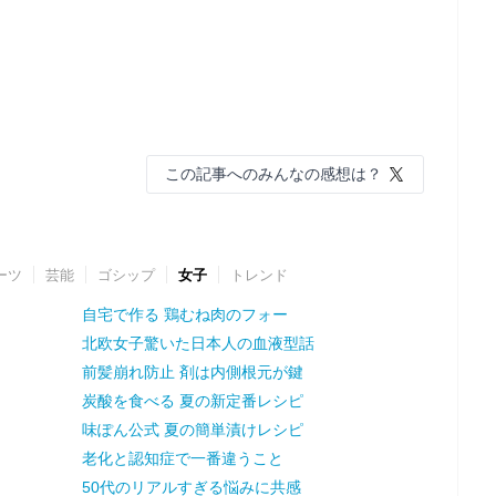
この記事へのみんなの感想は？
ーツ
芸能
ゴシップ
女子
トレンド
自宅で作る 鶏むね肉のフォー
北欧女子驚いた日本人の血液型話
前髪崩れ防止 剤は内側根元が鍵
炭酸を食べる 夏の新定番レシピ
味ぽん公式 夏の簡単漬けレシピ
老化と認知症で一番違うこと
50代のリアルすぎる悩みに共感