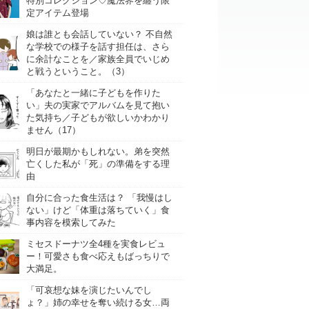
特別コレクション♡魔法界を纏う限
定アイテム登場
娘は誰とも会話していない？ 不自然
な学校での様子を話す担任は、さら
に余計なことを／家族全員でいじめ
と戦うということ。（3）
「あなたと一緒に子どもを作りた
い」夫の実家でアルバムを見て抱い
た気持ち／子どもが欲しいかわかり
ません（17）
明日が最期かもしれない。弟を突然
亡くした私が「死」の準備をする理
由
自分に合った食生活は？ 「我慢はし
ない」けど「体重は落ちていく」食
事内容を模索してみた
ミセスドーナツ全4種を実食レビュ
ー！可愛さも食べ応えもばっちりで
大満足。
「可哀想な妹を演じたいんでし
ょ？」姉の幸せを奪い続ける女…両