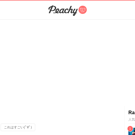
Ra
人気
これはすごい(ﾟ∀ﾟ)