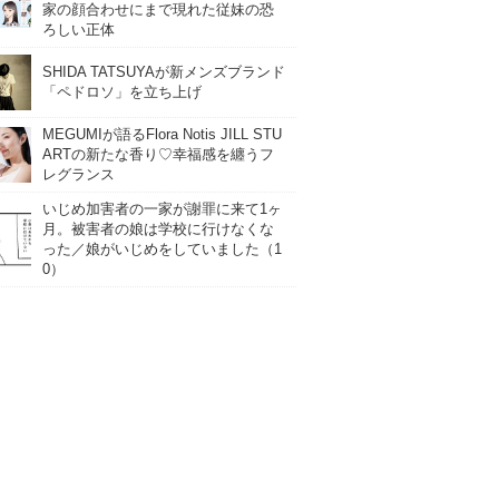
家の顔合わせにまで現れた従妹の恐
ろしい正体
SHIDA TATSUYAが新メンズブランド
「ペドロソ」を立ち上げ
MEGUMIが語るFlora Notis JILL STU
ARTの新たな香り♡幸福感を纏うフ
レグランス
いじめ加害者の一家が謝罪に来て1ヶ
月。被害者の娘は学校に行けなくな
った／娘がいじめをしていました（1
0）