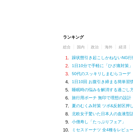
ランキング
総合
国内
政治
海外
経済
1.
躁状態引き起こしかねないNG行
2.
1日10分で手軽に「ひざ痛対策」
3.
50代のスッキリしまむらコーデ
4.
1日10回 お腹引き締まる簡単習
5.
睡眠時の悩みを解消する過ごし
6.
旅行用ポーチ 無印で理想の設計
7.
夏のむくみ対策 ツボ&反射区押
8.
北欧女子驚いた日本人の血液型
9.
小僧寿し「たっぷりフェア」
10.
ミセスドーナツ 全4種をレビュ