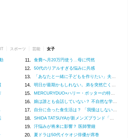
IT
スポーツ
芸能
女子
動
11.
食費へ月20万円使う…母に愕然
12.
50代のリアルすぎる悩みに共感
13.
「あなたと一緒に子どもを作りたい」夫の実家でアルバムを見て抱いた気持ち／子どもが欲しいかわかりません（17）
慣
14.
明日が最期かもしれない。弟を突然亡くした私が「死」の準備をする理由
方
15.
MERCURYDUO×ハリー・ポッターの特別コレクション♡魔法界を纏う限定アイテム登場
16.
娘は誰とも会話していない？ 不自然な学校での様子を話す担任は、さらに余計なことを／家族全員でいじめと戦うということ。（3）
し
17.
自分に合った食生活は？ 「我慢はしない」けど「体重は落ちていく」食事内容を模索してみた
話
18.
SHIDA TATSUYAが新メンズブランド「ペドロソ」を立ち上げ
19.
汗悩みが将来に影響？ 医師警鐘
ー
20.
夏ドラは50代イケオジ俳優が席巻