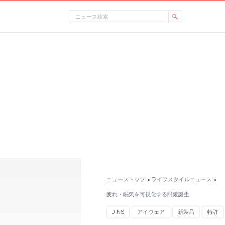
ニューストップ
ライフスタイルニュース
>
>
疲れ・眠気を可視化する眼鏡誕生
JINS
アイウェア
新製品
特許