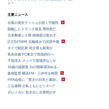
ト！
主要ニュース
台風の発生ラッシュが続く可能性
脱輪したトラック発見 男性死亡
日本郵便シス障 荷物受け取れず
計2万4700件 五輪絡みで誹謗中傷
タイで銃乱射 祖父母も殺害か
長友佑都 FC東京で現役続行へ
千賀滉大 メッツで居場所なしか
16歳の超新星 J1の開幕弾決める
森保監督 横浜FM・三井寺を称賛
FIFA会長に「驚きの日常と素顔」
三山凌輝 公私ともにピンチへ?
ダレノガレ 炊き出し出発明かす