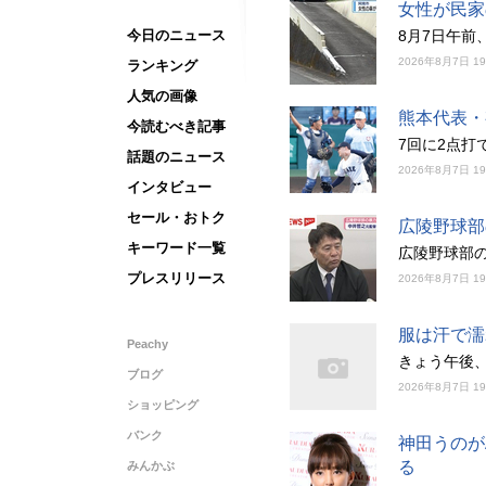
女性が民家
今日のニュース
8月7日午前
2026年8月7日 1
ランキング
人気の画像
熊本代表・
今読むべき記事
7回に2点打
話題のニュース
2026年8月7日 1
インタビュー
セール・おトク
広陵野球部
キーワード一覧
広陵野球部
プレスリリース
2026年8月7日 1
服は汗で濡
Peachy
きょう午後
ブログ
2026年8月7日 1
ショッピング
バンク
神田うのが
る
みんかぶ