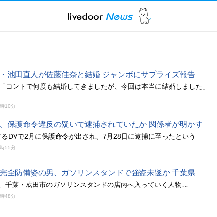
・池田直人が佐藤佳奈と結婚 ジャンボにサプライズ報告
は「コントで何度も結婚してきましたが、今回は本当に結婚しました」
0時10分
、保護命令違反の疑いで逮捕されていたか 関係者が明かす
るDVで2月に保護命令が出され、7月28日に逮捕に至ったという
9時55分
完全防備姿の男、ガソリンスタンドで強盗未遂か 千葉県
ろ、千葉・成田市のガソリンスタンドの店内へ入っていく人物…
9時48分