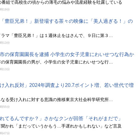
信の番組で高校生の頃からの薄毛の悩みや流産経験を吐露している
9時19分
「豊臣兄弟！」新登場する茶々の映像に「美人過ぎる！」の
ドラマ「豊臣兄弟！」は１週休止をはさんで、９日に第３…
9時13分
市の保育園園長を逮捕 小学生の女子児童にわいせつな行為か
市の保育園園長の男が、小学生の女子児童にわいせつな行…
9時13分
け入れ反対」2024年調査より20.7ポイント増、若い世代で増
らなる受け入れに対する意識の推移東京大社会科学研究所…
8時55分
れてるんですか？」さかなクンが回答「それがまだで」
て聞かれ「まだっていうかもう…手遅れかもしれない」など言及
8時47分