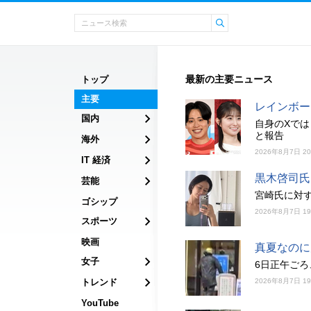
最新の主要ニュース
トップ
主要
レインボー
国内
自身のXで
と報告
海外
2026年8月7日 2
IT 経済
黒木啓司氏
芸能
宮崎氏に対す
ゴシップ
2026年8月7日 1
スポーツ
映画
真夏なのに
女子
6日正午ご
トレンド
2026年8月7日 1
YouTube