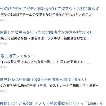
公式戦で初めてビデオ検証を実施 二盗アウトの判定覆らず
対有明の1回戦でチームの要求を受けて検証が行われたとのこと
8時45分
便乗して被災者を狙う詐欺 消費者庁が注意を呼びかけ
便乗して被災者を狙う住宅修理トラブルや、義援金詐欺など…
8時43分
車場に地下シェルター
サイル攻撃を受けるなどの有事の際に、住民らが避難するこ…
8時32分
世界18位の中国選手を3-0完封 連覇へ前進し8強入り
5位の張本が同18位の向鵬（中国）をストレートで撃破し準々決勝へ
8時26分
移動しにくい京都府 アメリカ発の電動モビリティ「Lime」初