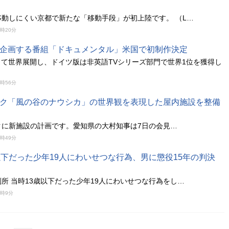
移動しにくい京都で新たな「移動手段」が初上陸です。 （L…
8時20分
企画する番組「ドキュメンタル」米国で初制作決定
して世界展開し、ドイツ版は非英語TVシリーズ部門で世界1位を獲得し
7時56分
ク「風の谷のナウシカ」の世界観を表現した屋内施設を整備
クに新施設の計画です。愛知県の大村知事は7日の会見…
7時49分
以下だった少年19人にわいせつな行為、男に懲役15年の判決
所 当時13歳以下だった少年19人にわいせつな行為をし…
7時9分