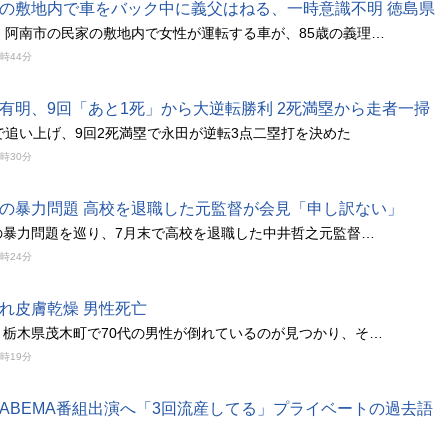
の敷地内で車をバック中に義父はねる、一時意識不明 徳島県
、阿南市の民家の敷地内で女性が運転する車が、85歳の義理…
9時44分
有明、9回「あと1死」から大逆転勝利 2死満塁から走者一掃
で追い上げ、9回2死満塁で永田が逆転3点二塁打を決めた
9時30分
の暴力問題 高校を退職した元監督が会見「申し訳ない」
の暴力問題を巡り、7月末で高校を退職した中井哲之元監督…
9時24分
れ皮膚乾燥 男性死亡
、栃木県茂木町で70代の男性が倒れているのが見つかり、そ…
9時19分
ABEMA番組出演へ「3回流産してる」プライベートの過去語