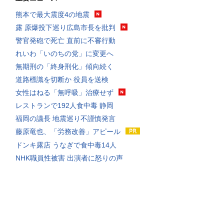
熊本で最大震度4の地震
露 原爆投下巡り広島市長を批判
警官発砲で死亡 直前に不審行動
れいわ「いのちの党」に変更へ
無期刑の「終身刑化」傾向続く
道路標識を切断か 役員を送検
女性はねる「無呼吸」治療せず
レストランで192人食中毒 静岡
福岡の議長 地震巡り不謹慎発言
藤原竜也、「労務改善」アピール
ドンキ露店 うなぎで食中毒14人
NHK職員性被害 出演者に怒りの声