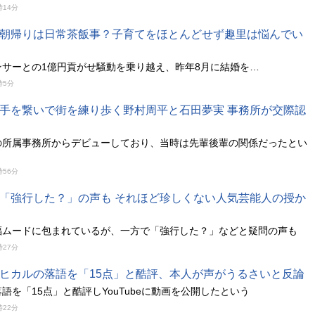
時14分
朝帰りは日常茶飯事？子育てをほとんどせず趣里は悩んでい
ンサーとの1億円貢がせ騒動を乗り越え、昨年8月に結婚を…
時5分
手を繋いで街を練り歩く野村周平と石田夢実 事務所が交際認
の所属事務所からデビューしており、当時は先輩後輩の関係だったとい
時56分
「強行した？」の声も それほど珍しくない人気芸能人の授か
祝福ムードに包まれているが、一方で「強行した？」などと疑問の声も
時27分
ヒカルの落語を「15点」と酷評、本人が声がうるさいと反論
語を「15点」と酷評しYouTubeに動画を公開したという
時22分