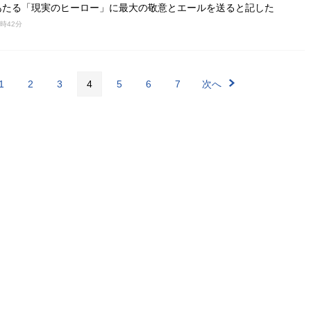
あたる「現実のヒーロー」に最大の敬意とエールを送ると記した
7時42分
1
2
3
4
5
6
7
次へ