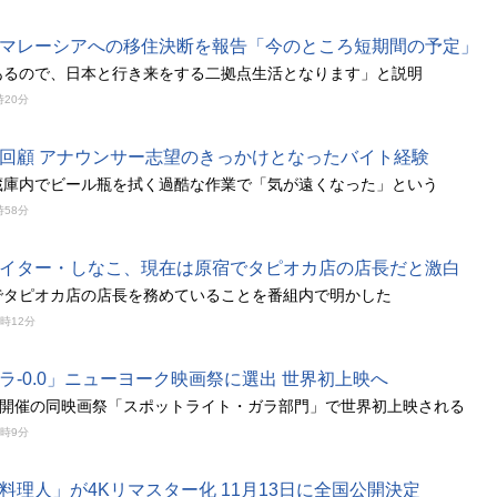
マレーシアへの移住決断を報告「今のところ短期間の予定」
あるので、日本と行き来をする二拠点生活となります」と説明
時20分
回顧 アナウンサー志望のきっかけとなったバイト経験
蔵庫内でビール瓶を拭く過酷な作業で「気が遠くなった」という
時58分
イター・しなこ、現在は原宿でタピオカ店の店長だと激白
でタピオカ店の店長を務めていることを番組内で明かした
3時12分
ラ-0.0」ニューヨーク映画祭に選出 世界初上映へ
から開催の同映画祭「スポットライト・ガラ部門」で世界初上映される
3時9分
料理人」が4Kリマスター化 11月13日に全国公開決定