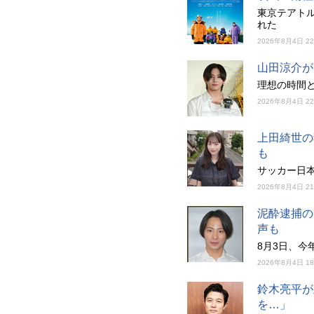
東京テアト
れた
2026年8月4日 2
山田涼介が
理想の時間
2026年8月4日 2
上田綺世の
も
サッカー日
2026年8月4日 2
泥酔逮捕の
声も
8月3日、今
2026年8月4日 1
鈴木亮平が
を…」