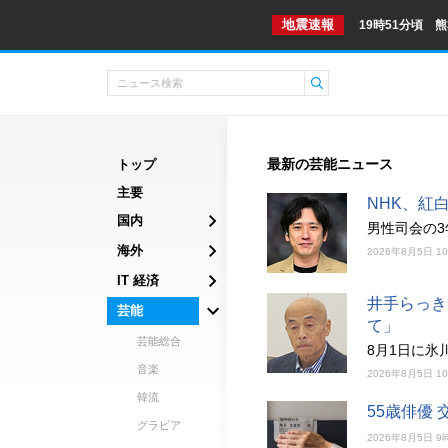
地震速報
19時51分頃 
最新の芸能ニュース
トップ
主要
NHK、紅
国内
男性司会の
海外
2026年8月5日 1
IT 経済
井手らっき
芸能
て」
芸能総合
8月1日に
音楽
2026年8月5日 1
韓流
55歳俳優
グラビア
2026年8月5日 9