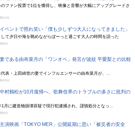
ルのファン投票で1位を獲得し、映像と音響が大幅にアップグレードさ
2時12分
イベントで照れ笑い「僕も少しずつ大人になってきました」
として夕日や海を眺めながらぼーっと過ごす大人の時間を語った
2時8分
妻である由布菜月の「ワンオペ」発言が波紋 平愛梨との比較
本代表・上田綺世の妻でインフルエンサーの由布菜月が、…
1時28分
中村鶴松が10月復帰へ、歌舞伎界のトラブルの多さに批判の
年1月に建造物損壊容疑で現行犯逮捕され、謹慎処分となっ…
8時0分
主演映画「TOKYO MER」公開延期に思い「被災者の安全