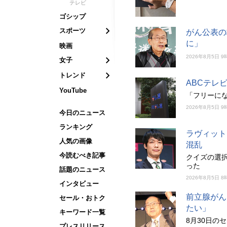
テレビ
ゴシップ
スポーツ
がん公表の
に」
映画
2026年8月5日 9
女子
トレンド
ABCテレ
YouTube
「フリーに
2026年8月5日 9
今日のニュース
ランキング
ラヴィット
人気の画像
混乱
今読むべき記事
クイズの選
った
話題のニュース
2026年8月5日 8
インタビュー
前立腺がん
セール・おトク
たい」
キーワード一覧
8月30日の
プレスリリース