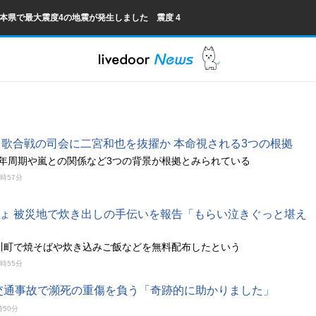
熊本県で最大震度4の地震が発生しました 震度 4
白歌合戦の司会に二宮和也を抜擢か 本命視される3つの根拠
3年周期や嵐との関係など3つの背景が根拠とみられている
0時57分
ょ 被災地で炊き出しの手伝いを報告「もらい泣きぐっと堪え
氷川町で焼そばや炊き込みご飯などを無料配布したという
0時55分
 交通事故で瀕死の重傷を負う「奇跡的に助かりました」
時50分