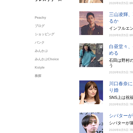
2026年8月5日 8
三山凌輝、
Peachy
るか
ブログ
インフルエ
ショッピング
2026年8月5日 8
バンク
白昼堂々、
みんかぶ
める
みんかぶChoice
石田は野村
う
Kstyle
2026年8月5日 7
株探
川口春奈に
り婚
SNS上は
2026年8月5日 7
シバターが
シバターが落
2026年8月5日 7