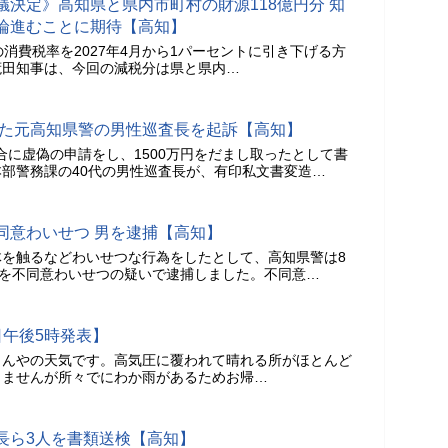
決定》高知県と県内市町村の財源118億円分 知
論進むことに期待【高知】
の消費税率を2027年4月から1パーセントに引き下げる方
茺田知事は、今回の減税分は県と県内…
取った元高知県警の男性巡査長を起訴【高知】
組合に虚偽の申請をし、1500万円をだまし取ったとして書
部警務課の40代の男性巡査長が、有印私文書変造…
同意わいせつ 男を逮捕【高知】
体を触るなどわいせつな行為をしたとして、高知県警は8
男を不同意わいせつの疑いで逮捕しました。不同意…
日午後5時発表】
こんやの天気です。高気圧に覆われて晴れる所がほとんど
りませんが所々でにわか雨があるためお帰…
長ら3人を書類送検【高知】