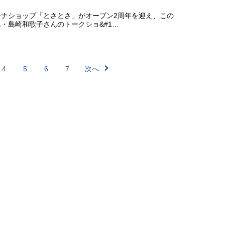
テナショップ「とさとさ」がオープン2周年を迎え、この
・島崎和歌子さんのトークショ&#1…
4
5
6
7
次へ