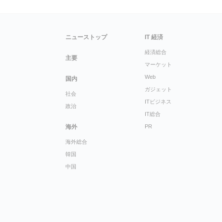
ニューストップ
IT 経済
経済総合
主要
マーケット
Web
国内
ガジェット
社会
ITビジネス
政治
IT総合
海外
PR
海外総合
韓国
中国