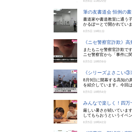
8月6日 11時20分
筆の友書道会 恒例の
書道家や書道教室に通う子
かるぽーとで開かれてい
8月5日 19時1分
《ニセ警察官詐欺》高知
またもニセ警察官詐欺で
ニセ警察官から「事件に関
8月5日 18時59分
《シリーズよさこい③
8月9日に開幕する高知の
を紹介しています。今回は
8月5日 18時54分
みんなで楽しく！四万
厳しい暑さが続いていま
してもらおうというイベ
8月5日 18時42分