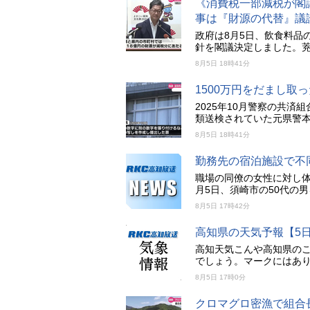
《消費税一部減税が閣議
事は『財源の代替』議
政府は8月5日、飲食料品
針を閣議決定しました。
8月5日 18時41分
1500万円をだまし
2025年10月警察の共済
類送検されていた元県警本
8月5日 18時41分
勤務先の宿泊施設で不
職場の同僚の女性に対し
月5日、須崎市の50代の
8月5日 17時42分
高知県の天気予報【5
高知天気こんや高知県の
でしょう。マークにはあ
8月5日 17時0分
クロマグロ密漁で組合