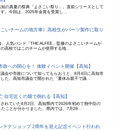
高知の真夏の祭典「よさこい祭り」。直前シリーズとして
す。今回は、2025年金賞を受賞し…
修よさこいチームの地方車》高校生がパーツ製作に取り
は、人気バンド「THE ALFEE」監修のよさこいチームが
市の高校ではこのチームが使用する地…
市政への関心を！ 体験イベント開催【高知】
議会や市政について知ってもらおうと、8月4日に高知市
ました。高知市議会で開かれた「夏休み親子で議…
亡 自宅近くの畑で倒れる【高知】
されていた8月2日、高知県内で2026年初めて熱中症の
したことが分かりました。県内では、7月28…
ンテナショップ 2周年を迎え記念イベント行われ