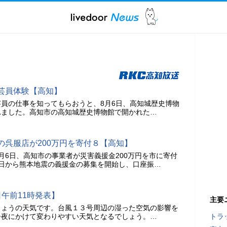
芸員体験【高知】
員の仕事を知ってもらおうと、8月6日、高知城歴史博物
れました。高知市の高知城歴史博物館で開かれた…
の呉服店が200万円を寄付８【高知】
月6日、高知市の事業者が災害義援金200万円を市に寄付
日から熊本地震の義援金の募集を開始し、口座振…
午前11時発表】
主要
きょうの天気です。台風１３号周辺の湿った空気の影響を
今夜にかけて変わりやすい天気となるでしょう。…
トラ