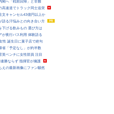
内閣へ「戦前回帰」と非難
の高速道でトラック同士追突
注文キャンセル43億円以上か
が語る汗悩みとの向き合い方
を下げる飲みもの 選び方は
アが夜行バス利用 体験語る
代女性 誕生日に菓子店で絶句
帰省「予定なし」が約半数
育英ベンチに女性部員 注目
8連勝ならず 指揮官が擁護
もえの最新画像にファン騒然