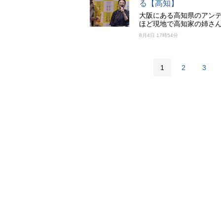
る【高知】
大阪にある高知県のアン
ほど現地で高知家の姉さん
8月4日 17時54分
1
2
3