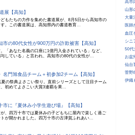
高市
山形
書道展【高知】
大量
どもたちの力作を集めた書道展が、8月5日から高知市の
ます。この書道展は、高知県内の書道教育…
医師
血圧
シニ
市の80代女性が900万円の詐欺被害【高知】
50
す。「あなた名義の口座に1億円入金されている」など、
与している」と言われ、高知市の80代の女性が…
お盆
仙台
菅野
》名門旭食品チーム＋初参加2チーム【高知】
伊織
真夏の祭典よさこい祭り。直前シリーズとして注目チーム
、初めてよさこい大賞3連覇を果…
十市に『夏休み小学生遊び場』【高知】
すが、四万十市では夏休みの子どもちに屋内で楽しく過ご
ントが開かれました。四万十市の古津賀ふれあい…