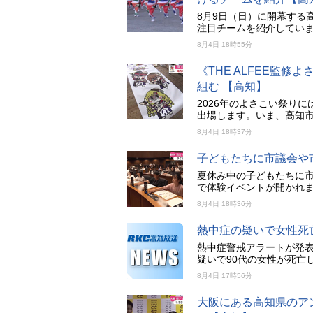
8月9日（日）に開幕する
注目チームを紹介していま
8月4日 18時55分
《THE ALFEE監
組む 【高知】
2026年のよさこい祭りに
出場します。いま、高知
8月4日 18時37分
子どもたちに市議会や
夏休み中の子どもたちに市
で体験イベントが開かれ
8月4日 18時36分
熱中症の疑いで女性死
熱中症警戒アラートが発表
疑いで90代の女性が死亡
8月4日 17時56分
大阪にある高知県のア