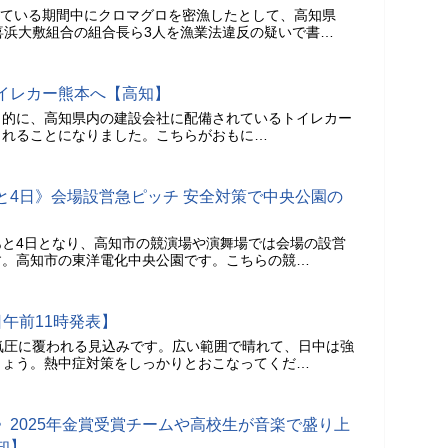
されている期間中にクロマグロを密漁したとして、高知県
喜浜大敷組合の組合長ら3人を漁業法違反の疑いで書…
イレカー熊本へ【高知】
目的に、高知県内の建設会社に配備されているトイレカー
られることになりました。こちらがおもに…
と4日》会場設営急ピッチ 安全対策で中央公園の
あと4日となり、高知市の競演場や演舞場では会場の設営
す。高知市の東洋電化中央公園です。こちらの競…
午前11時発表】
気圧に覆われる見込みです。広い範囲で晴れて、日中は強
しょう。熱中症対策をしっかりとおこなってくだ…
》2025年金賞受賞チームや高校生が音楽で盛り上
知】