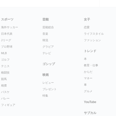
スポーツ
芸能
女子
海外サッカー
芸能総合
恋愛
日本代表
音楽
ライフスタイル
Jリーグ
韓流
ファッション
プロ野球
グラビア
トレンド
MLB
テレビ
本
ゴルフ
ゴシップ
教育・仕事
テニス
からだ
格闘技
映画
マネー
競馬
レビュー
車
相撲
プレゼント
グルメ
バスケ
特集
バレー
YouTube
フィギュア
サブカル