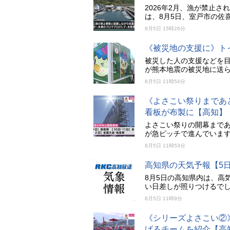
2026年2月、漁が禁止
は、8月5日、室戸市の佐
8月5日 15時26分
《被災地の支援に》ト
被災した人の支援などを
が熊本地震の被災地に送
8月5日 11時54分
《よさこい祭りまであ
看板が布製に【高知】
よさこい祭りの開幕まで
が急ピッチで進んでいま
8月5日 11時53分
高知県の天気予報【5日
8月5日の高知県内は、高
い日差しが照りつけるで
8月5日 11時9分
《シリーズよさこい②
げるチームを紹介【高