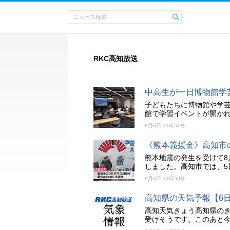
RKC高知放送
中高生が一日博物館学
子どもたちに博物館や学芸
館で学習イベントが開か
8月6日 11時51分
《熊本義援金》高知市
熊本地震の発生を受けて8
しました。高知市では、5
8月6日 11時50分
高知県の天気予報【6日
高知天気きょう高知県の
受けそうです。このあと