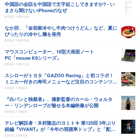
中国語の会話を中国語で文字起こしできますか? - い
まさら聞けないiPhoneのなぜ
8月5日 11時15分
なか卯、「金胡麻冷やし牛肉つけうどん」など、夏に
ぴったりの冷やし麺を発売
8月5日 11時15分
マウスコンピューター、18型大画面ノート
PC「mouse K8シリーズ」
8月5日 11時11分
スシローがトヨタ「GAZOO Racing」と初コラボ！
ミニカー付きの寿司メニューなど注目のコンテンツ
は？
8月5日 11時0分
『白パンと独裁者』、撮影監督のカール・ウォルタ
ー・リンデンローブが魅せる本編映像が公開
8月5日 11時0分
テレビ解説者・木村隆志のヨミトキ 第125回 3年ぶり
続編『VIVANT』が「今年の視聴率トップ」と「配信
再生歴代トップ」を両取り 快挙実現の背景とは
8月5日 11時0分