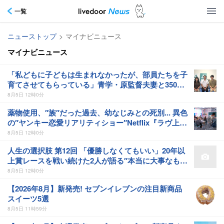
一覧
ニューストップ
>
マイナビニュース
マイナビニュース
「私どもに子どもは生まれなかったが、部員たちを子
育てさせてもらっている」青学・原監督夫妻と350人
の“子どもたち”の物語…大泉洋が取材
8月5日 12時0分
薬物使用、″族″だった過去、幼なじみとの死別... 異色
の″ヤンキー恋愛リアリティショー″Netflix『ラヴ上
等』シーズン2エピソード4までの見どころ紹介
8月5日 12時0分
人生の選択肢 第12回 「優勝しなくてもいい」20年以
上賞レースを戦い続けた2人が語る″本当に大事なも
の″
8月5日 12時0分
【2026年8月】新発売! セブンイレブンの注目新商品
スイーツ5選
8月5日 11時59分