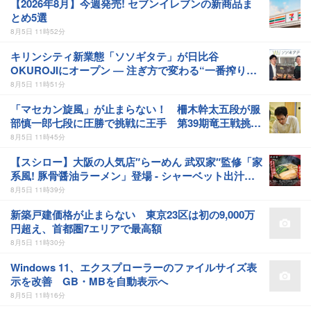
【2026年8月】今週発売! セブンイレブンの新商品ま
とめ5選
8月5日 11時52分
キリンシティ新業態「ソソギタテ」が日比谷
OKUROJIにオープン ― 注ぎ方で変わる“一番搾りビ
ール”と燻製小皿を楽しむ
8月5日 11時51分
「マセカン旋風」が止まらない！ 柵木幹太五段が服
部慎一郎七段に圧勝で挑戦に王手 第39期竜王戦挑戦
者決定戦第１局
8月5日 11時45分
【スシロー】大阪の人気店″らーめん 武双家″監修「家
系風! 豚骨醤油ラーメン」登場 - シャーベット出汁の
新感覚冷やしうどんも
8月5日 11時39分
新築戸建価格が止まらない 東京23区は初の9,000万
円超え、首都圏7エリアで最高額
8月5日 11時30分
Windows 11、エクスプローラーのファイルサイズ表
示を改善 GB・MBを自動表示へ
8月5日 11時16分