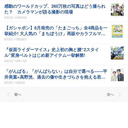
感動のワールドカップ、260万枚の写真はどう撮られ
た？ カメラマンが語る撮影の現場
8月5日 10時30分
【ガシャポン】8月発売の「たまごっち」全4商品を一
挙紹介! 大人気の「まちぼうけ」再販やカラフルマル
チチャーム新作が登場
8月5日 10時28分
『仮面ライダーマイス』史上初の胸と腰“2スタイ
ル”変身ベルトはじめ新アイテム一挙解禁!
8月5日 10時11分
「がんばる」「がんばらない」は自分で選べる――平
井美葉×高野洸、過去の傷や生きづらさを抱える若者
を演じて感じたこと
8月5日 10時0分
前へ
次へ