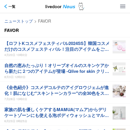
一覧
ニューストップ
>
FAVOR
FAVOR
【ロフトKコスメフェスティバル2024SS】韓国コスメ
だけのコスメフェスティバル！注目のアイテムをご紹
介
4月20日 10時0分
自然の恵みたっぷり！オリーブオイルのスキンケアか
ら新たに２つのアイテムが登場 -Qlive for skin クリー
ブフォースキン-
8月3日 12時0分
《全色紹介》コスメデコルテのアイグロウジェムが進
化！肌になじむ″スキントーンカラー″の全30色をスウ
ォッチ＆着画付きでご紹介 -コスメデコルテ アイグロ
7月28日 13時0分
ウジェム スキンシャドウ-
家族の肌を優しくケアするMAMUA(マムア)からデリ
ケートゾーンにも使える泡ボディウォッシュとマルチ
オイルが新発売☆
6月23日 0時25分