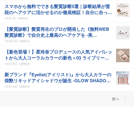
スマホから無料でできる髪質診断5選｜診断結果が普
段のヘアケアに活かせるのか徹底検証！自分に合った
ケアの仕方が見つかる｜favor.life
12月1日 10時0分
【髪質診断】髪質再生のプロが開発した《無料WEB
髪質診断》で自分史上最高のヘアケアを -美
REMAKE-
10月21日 12時0分
【新色登場！】星玲奈プロデュースの人気アイパレッ
トから大人コーラルカラーの新色＜03 ライブリーコ
ーラル＞が登場！ -lea by R. レアバイアール
10月16日 12時0分
新ブランド『Eyelist(アイリスト)』から大人カラーの
煌艶リキッドアイシャドウが誕生 -GLOW SHADOW
グロウシャドウ
10月14日 12時0分
次へ