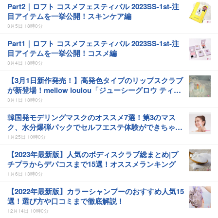
Part2｜ロフト コスメフェスティバル 2023SS-1st-注
目アイテムを一挙公開！スキンケア編
3月5日 18時0分
Part1｜ロフト コスメフェスティバル 2023SS-1st-注
目アイテムを一挙公開！コスメ編
3月4日 18時0分
【3月1日新作発売！】高発色タイプのリップスクラブ
が新登場！mellow loulou「ジューシーグロウ ティン
トバーム」を全色ご紹介！-メロウルル
3月1日 18時0分
韓国発モデリングマスクのオススメ7選！第3のマス
ク、水分爆弾パックでセルフエステ体験ができちゃ
う！？-23years old
1月25日 10時0分
【2023年最新版】人気のボディスクラブ総まとめ|プ
チプラからデパコスまで15選！オススメランキング
1月6日 13時0分
【2022年最新版】カラーシャンプーのおすすめ人気15
選！選び方や口コミまで徹底解説！
12月14日 10時0分