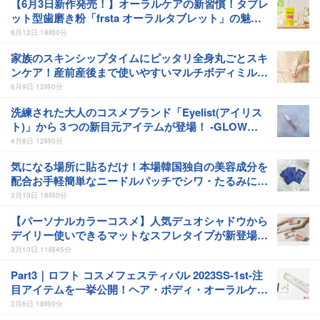
【6月3日新作発売！】オーラルケアの新習慣！タブレ
ット型歯磨き粉「frsta オーラルタブレット」の魅力
をご紹介！-forsta/フォルスタ
6月12日 18時0分
家族のスキンシップタイムにピッタリ全身丸ごとスキ
ンケア！産前産後まで使いやすいマルチボディミルク
★｜MAMUA（マムア）ボディミルク
6月9日 12時0分
洗練された大人のコスメブランド「Eyelist(アイリス
ト)」から３つの新目元アイテムが登場！ -GLOW
SHADOW
4月8日 12時0分
気になる場所に貼るだけ！本場韓国独自の美容成分を
配合お手軽簡単なニードルパッチでシワ・たるみにア
プローチ｜HARURi プレミアムナイト トリートメン
3月10日 18時0分
トパッチ
【パーソナルカラーコスメ】人気デュオシャドウから
デイリー使いできるマットなスフレタイプが新登場！
-FAVES BEAUTY(フェイブス ビューティー)-
3月10日 11時45分
Part3｜ロフト コスメフェスティバル 2023SS-1st-注
目アイテムを一挙公開！ヘア・ボディ・オーラルケア
編
3月6日 18時0分