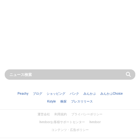
Peachy
ブログ
ショッピング
バンク
みんかぶ
みんかぶChoice
Kstyle
株探
プレスリリース
運営会社
利用規約
プライバシーポリシー
livedoorお客様サポートセンター
livedoor
コンテンツ・広告ポリシー