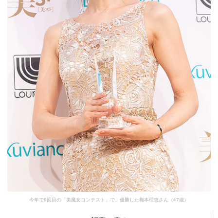
今年で9回目の「美魔女コンテスト」で、優勝した梅本理恵さん（47歳）