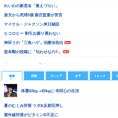
れいわの新党名「覚えづらい」
楽天から死球5個 新庄監督が苦言
マイケル・ジャクソン来日秘話
ヒコロヒー 割引お握り買わない
神田うの「三角ハゲ」治療法告白
堂本剛の投稿に「匂わせなの?」
健康
芸能
ゴシップ
女子
トレンド
Y
体重62kg→82kgに 寺田心の生活
夏のむくみ対策 ツボ&反射区押し
紫外線対策がビタミンD不足に