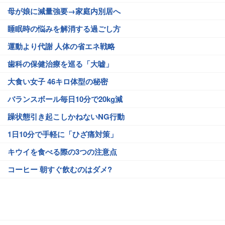
母が娘に減量強要→家庭内別居へ
睡眠時の悩みを解消する過ごし方
運動より代謝 人体の省エネ戦略
歯科の保健治療を巡る「大嘘」
大食い女子 46キロ体型の秘密
バランスボール毎日10分で20kg減
躁状態引き起こしかねないNG行動
1日10分で手軽に「ひざ痛対策」
キウイを食べる際の3つの注意点
コーヒー 朝すぐ飲むのはダメ?