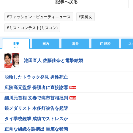
記事へ戻る
#ファッション・ビューティニュース
#美魔女
#ミス・コンテスト(ミスコン)
主要
国内
海外
IT 経済
ス
池田直人 佐藤佳奈と電撃結婚
脱輪したトラック発見 男性死亡
広陵高元監督 保護者に直接謝罪
細川元首相 文春で高市首相批判
銀メダリスト 本多灯被告を起訴
タイ学校銃撃 成績でストレスか
正常な組織を誤摘出 重篤な状態