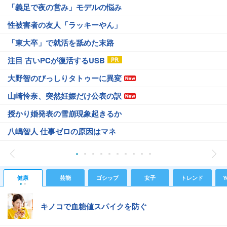
「義足で夜の営み」モデルの悩み
性被害者の友人「ラッキーやん」
「東大卒」で就活を舐めた末路
注目 古いPCが復活するUSB
大野智のびっしりタトゥーに異変
山崎怜奈、突然妊娠だけ公表の訳
授かり婚発表の雪崩現象起きるか
八嶋智人 仕事ゼロの原因はマネ
健康
芸能
ゴシップ
女子
トレンド
Y
キノコで血糖値スパイクを防ぐ