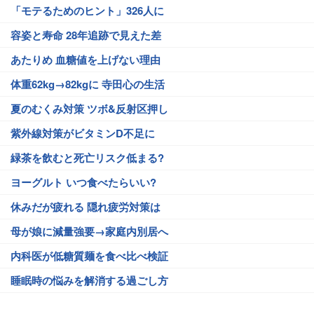
「モテるためのヒント」326人に
容姿と寿命 28年追跡で見えた差
あたりめ 血糖値を上げない理由
体重62kg→82kgに 寺田心の生活
夏のむくみ対策 ツボ&反射区押し
紫外線対策がビタミンD不足に
緑茶を飲むと死亡リスク低まる?
ヨーグルト いつ食べたらいい?
休みだが疲れる 隠れ疲労対策は
母が娘に減量強要→家庭内別居へ
内科医が低糖質麺を食べ比べ検証
睡眠時の悩みを解消する過ごし方