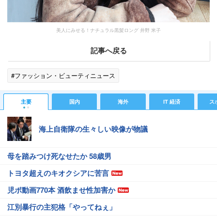
美人にみせる！ナチュラル黒髪ロング 井野 米子
記事へ戻る
#ファッション・ビューティニュース
主要
国内
海外
IT 経済
ス
海上自衛隊の生々しい映像が物議
母を踏みつけ死なせたか 58歳男
トヨタ超えのキオクシアに苦言
児ポ動画770本 酒飲ませ性加害か
江別暴行の主犯格「やってねぇ」