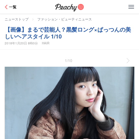
Peachy
一覧
>
ニューストップ
ファッション・ビューティニュース
【画像】まるで芸能人？黒髪ロング×ぱっつんの美
しいヘアスタイル 1/10
2018年1月20日 8時0分
HAIR
1/10