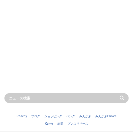
Peachy
ブログ
ショッピング
バンク
みんかぶ
みんかぶChoice
Kstyle
株探
プレスリリース