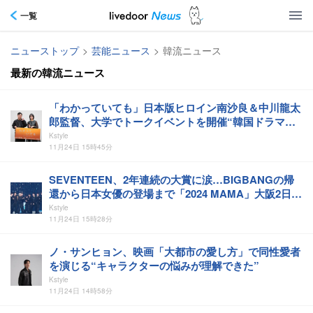
一覧
ニューストップ
>
芸能ニュース
>
韓流ニュース
最新の韓流ニュース
「わかっていても」日本版ヒロイン南沙良＆中川龍太
郎監督、大学でトークイベントを開催“韓国ドラマと
は違った良さがある”
Kstyle
11月24日 15時45分
SEVENTEEN、2年連続の大賞に涙…BIGBANGの帰
還から日本女優の登場まで「2024 MAMA」大阪2日目
も華やかに開催（総合）
Kstyle
11月24日 15時28分
ノ・サンヒョン、映画「大都市の愛し方」で同性愛者
を演じる“キャラクターの悩みが理解できた”
Kstyle
11月24日 14時58分