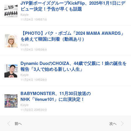
JYP新ボーイズグループKickFlip、2025年1月1日にデ
ビュー決定！予告が早くも話題
Kstyle
11月24日 10時57分
【PHOTO】パク・ボゴム「2024 MAMA AWARDS」
を終えて韓国に到着（動画あり）
Kstyle
11月24日 10時38分
Dynamic DuoのCHOIZA、44歳で父親に！娘の誕生を
報告「3人で始める新しい人生」
Kstyle
11月24日 10時28分
BABYMONSTER、11月30日放送の
NHK「Venue101」に出演決定！
Kstyle
11月23日 23時30分
前へ
次へ