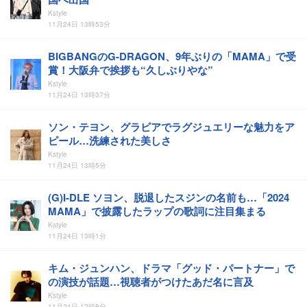
Kstyle
11月24日 13時53分
BIGBANGのG-DRAGON、9年ぶりの「MAMA」で受
賞！大阪弁で挨拶も“久しぶりやな”
Kstyle
11月24日 13時37分
ソン・テヨン、グラビアでラグジュエリーな魅力をア
ピール…洗練された美しさ
Kstyle
11月24日 13時5分
(G)I-DLE ソヨン、脱退したスジンの名前も…「2024
MAMA」で披露したラップの歌詞に注目集まる
Kstyle
11月24日 13時1分
キム・ジュンハン、ドラマ「グッド・パートナー」で
の演技が話題…視聴者がつけたあだ名に言及
Kstyle
11月24日 12時8分