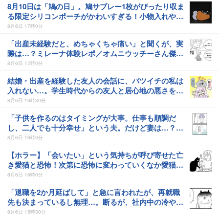
8月10日は「鳩の日」。鳩サブレー1枚がぴったり収ま
る限定シリコンポーチがかわいすぎる！小物入れやバ
ッグのワンポイントにも
8月6日 17時0分
「出産未経験だと、めちゃくちゃ痛い」と聞くが、実
際は…？ミレーナ体験レポ／オムニウッチーさん傑作
選
8月6日 17時0分
結婚・出産を経験した友人の会話に、バツイチの私は
入れない…。学生時代からの友人と居心地の悪さを感
じた瞬間／ゆき蔵さん傑作選
8月6日 16時30分
「子供を作るのはタイミングが大事。仕事も順調だ
し、二人でも十分幸せ」という夫。だけど妻は…？／
グラハム子さん傑作選
8月6日 16時0分
【ホラー】「会いたい」という気持ちが呼び寄せた亡
き愛猫と恐怖！次第に恐怖に変わっていくなか愛猫が
伝えたかった本当の想い【作者に聞く】
8月6日 16時0分
「退職を2か月延ばして」と急に言われたが、再就職
先も決まっているし無理…。断るが、社内中の冷やや
かな視線にメンタルは崩壊寸前／残業ねこ
8月6日 15時30分