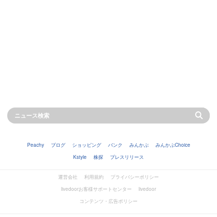
Peachy
ブログ
ショッピング
バンク
みんかぶ
みんかぶChoice
Kstyle
株探
プレスリリース
運営会社
利用規約
プライバシーポリシー
livedoorお客様サポートセンター
livedoor
コンテンツ・広告ポリシー