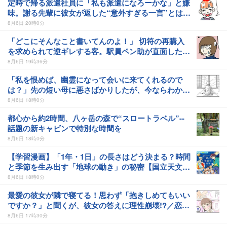
定時で帰る派遣社員に「私も派遣になろーかな」と嫌
味。謝る先輩に彼女が返した“意外すぎる一言”とは
【作者に聞く】
8月6日 20時0分
「どこにそんなこと書いてんのよ！」 切符の再購入
を求められて逆ギレする客。駅員ペン助が直面した理
不尽な現場【作者に聞く】
8月6日 19時36分
「私を恨めば、幽霊になって会いに来てくれるので
は？」先の短い母に悪さばかりしたが、今ならわかる
幽霊が現れなかった理由に涙／郵便屋が集めた奇談
8月6日 18時0分
都心から約2時間、八ヶ岳の森で“スロートラベル”--
話題の新キャビンで特別な時間を
8月6日 18時0分
【学習漫画】「1年・1日」の長さはどう決まる？時間
と季節を生み出す「地球の動き」の秘密【国立天文台
に聞く】
8月6日 18時0分
最愛の彼女が隣で寝てる！思わず「抱きしめてもいい
ですか？」と聞くが、彼女の答えに理性崩壊!?／恋愛
経験ほぼゼロ！の僕がマッチングアプリで幸せを掴む
8月6日 17時30分
まで