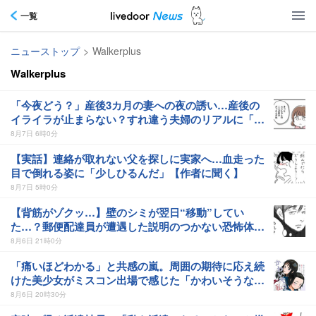
一覧
ニューストップ
>
Walkerplus
Walkerplus
「今夜どう？」産後3カ月の妻への夜の誘い…産後の
イライラが止まらない？すれ違う夫婦のリアルに「痛
いほどわかる」【作者に聞く】
8月7日 6時0分
【実話】連絡が取れない父を探しに実家へ…血走った
目で倒れる姿に「少しひるんだ」【作者に聞く】
8月7日 5時0分
【背筋がゾクッ…】壁のシミが翌日“移動”してい
た…？郵便配達員が遭遇した説明のつかない恐怖体験
【作者に聞く】
8月6日 21時0分
「痛いほどわかる」と共感の嵐。周囲の期待に応え続
けた美少女がミスコン出場で感じた「かわいそうな私
たち」【作者に聞く】
8月6日 20時30分