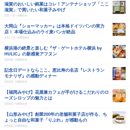
滋賀のおいしい銘菓はコレ！アンテナショップ「ここ
滋賀」で買いたい和菓子みやげ
3月11日 18時0分
大岡山『ショーマッカー』は本格ドイツパンの実力
店！ 本場仕込みのライ麦パンが絶品
3月11日 10時50分
横浜港の絶景と楽しむ『ザ・ゲートホテル横浜 by
HULIC』の新感覚アフヌン
3月9日 10時50分
記念日デートならここ。恵比寿の名店『レストラン
モナリザ』の感動ディナー
3月9日 10時49分
【福岡みやげ】花屋兼カフェが手がけるこだわりのロ
ーズシロップの魅力とは
3月8日 10時50分
【山形みやげ】創業200年の老舗和菓子店が作る、ち
ょっと自由な和菓子「りぶれ」が感動もの
3月8日 10時49分