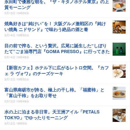
永田町で優雅な朝を。『ザ・キタノホテル東京』の上
質モーニング
3月15日 10時50分
焼鳥好きは“純けい”を！ 大阪グルメ激戦区の『純け
い焼鳥 ニドサンド』で味わう絶品の酒と肴
3月14日 10時50分
目の前で搾る、という贅沢。広尾に誕生した“しぼり
たて”ごま油専門店『GOMA PRESSO』に行ってきた
3月14日 10時49分
【新宿カフェ】ホテル下に広がるレトロ空間。『カフ
ェ ラ ヴォワ』のチーズケーキ
3月13日 10時50分
富山県南砺市が誇る、極上の干し柿。「福蜜柿」と
「富山干柿」をお取り寄せ
3月13日 10時49分
水の上に泊まる非日常。天王洲アイル「PETALS
TOKYO」でゆったりモーニング
3月12日 18時0分