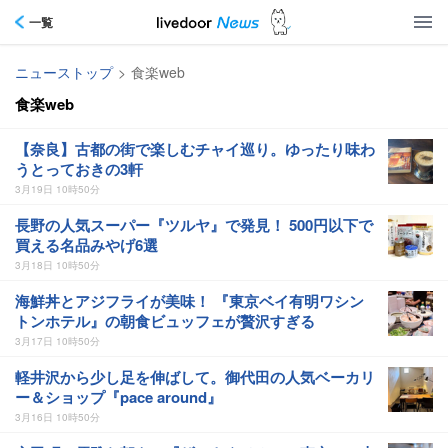
一覧
ニューストップ
>
食楽web
食楽web
【奈良】古都の街で楽しむチャイ巡り。ゆったり味わ
うとっておきの3軒
3月19日 10時50分
長野の人気スーパー『ツルヤ』で発見！ 500円以下で
買える名品みやげ6選
3月18日 10時50分
海鮮丼とアジフライが美味！ 『東京ベイ有明ワシン
トンホテル』の朝食ビュッフェが贅沢すぎる
3月17日 10時50分
軽井沢から少し足を伸ばして。御代田の人気ベーカリ
ー＆ショップ『pace around』
3月16日 10時50分