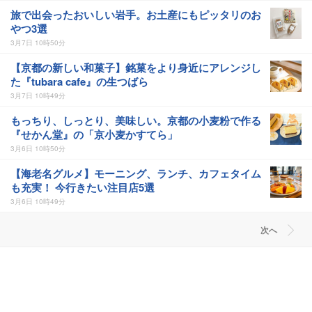
旅で出会ったおいしい岩手。お土産にもピッタリのお
やつ3選
3月7日 10時50分
【京都の新しい和菓子】銘菓をより身近にアレンジし
た『tubara cafe』の生つばら
3月7日 10時49分
もっちり、しっとり、美味しい。京都の小麦粉で作る
『せかん堂』の「京小麦かすてら」
3月6日 10時50分
【海老名グルメ】モーニング、ランチ、カフェタイム
も充実！ 今行きたい注目店5選
3月6日 10時49分
次へ