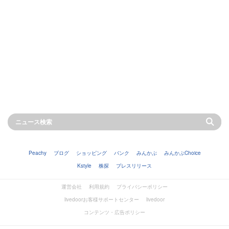
Peachy
ブログ
ショッピング
バンク
みんかぶ
みんかぶChoice
Kstyle
株探
プレスリリース
運営会社
利用規約
プライバシーポリシー
livedoorお客様サポートセンター
livedoor
コンテンツ・広告ポリシー