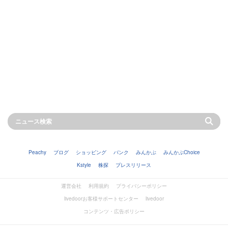
Peachy
ブログ
ショッピング
バンク
みんかぶ
みんかぶChoice
Kstyle
株探
プレスリリース
運営会社
利用規約
プライバシーポリシー
livedoorお客様サポートセンター
livedoor
コンテンツ・広告ポリシー