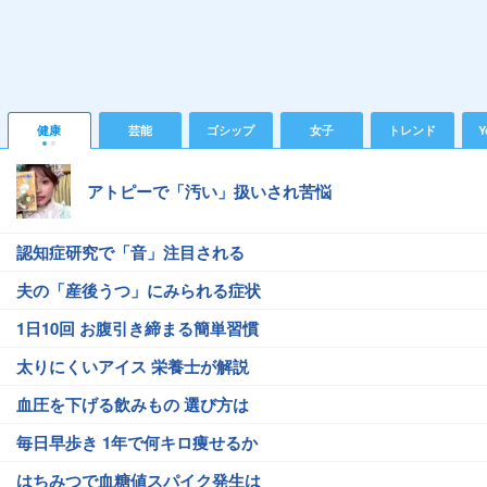
健康
芸能
ゴシップ
女子
トレンド
Y
アトピーで「汚い」扱いされ苦悩
認知症研究で「音」注目される
夫の「産後うつ」にみられる症状
1日10回 お腹引き締まる簡単習慣
太りにくいアイス 栄養士が解説
血圧を下げる飲みもの 選び方は
毎日早歩き 1年で何キロ痩せるか
はちみつで血糖値スパイク発生は