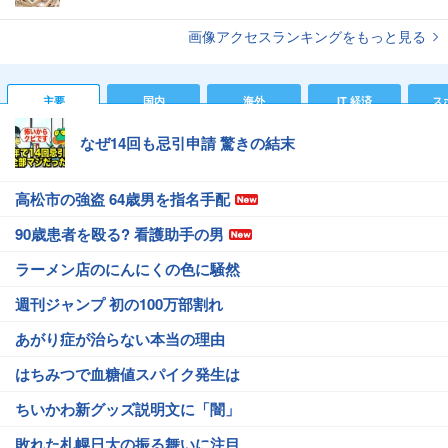
画像アクセスランキングをもっと見る
主要
国内
海外
IT 経済
ス
なぜ14回も忌引申請 驚きの結末
高松市の強盗 64歳男を指名手配
90歳患者を殴る? 看護助手の男
ラーメン店のにんにくの色に騒然
週刊ジャンプ 初の100万部割れ
あがり症が治らない本当の理由
はちみつで血糖値スパイク発生は
ちいかわ新グッズ説明文に「闇」
敗れた札幌日大の振る舞いに注目