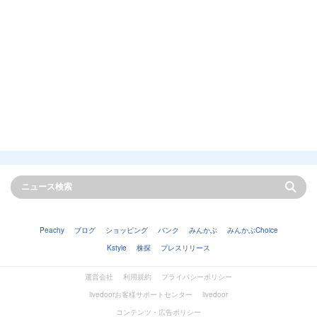
Peachy
ブログ
ショッピング
バンク
みんかぶ
みんかぶChoice
Kstyle
株探
プレスリリース
運営会社
利用規約
プライバシーポリシー
livedoorお客様サポートセンター
livedoor
コンテンツ・広告ポリシー