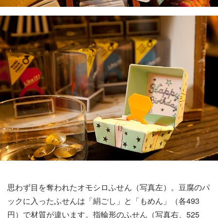
思わず目を奪われたオモシロふせん（写真左）。豆腐のパ
ックに入ったふせんは「絹ごし」と「もめん」（各493
円）で材質が違います。指輪形のふせん（写真右、525