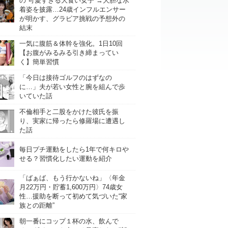
の“可愛すぎる大食い女子”→大胆な水
着姿を披露…24歳インフルエンサー
が明かす、グラビア挑戦の予想外の
結末
一気に腹筋＆体幹を強化。1日10回
【お腹がみるみる引き締まってい
く】簡単習慣
「今日は接待ゴルフのはずなの
に…」夫が若い女性と腕を組んで歩
いていた話
不倫相手と二股をかけた彼氏を振
り、実家に帰ったら修羅場に遭遇し
た話
毎日プチ運動をしたら1年で何キロや
せる？習慣化したい運動を紹介
「ばぁば、もう行かないね」〈年金
月22万円・貯蓄1,600万円〉74歳女
性…援助を断って初めて気づいた“家
族との距離”
朝一番にコップ１杯の水、飲んで