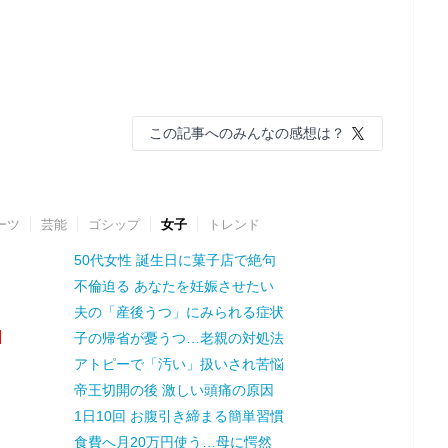
この記事へのみんなの感想は？
ーツ
芸能
ゴシップ
女子
トレンド
50代女性 誕生日に菓子店で絶句
不倫迫る あなたを妊娠させたい
夫の「産後うつ」にみられる症状
子の帰省が憂うつ…老親の対処法
アトピーで「汚い」扱いされ苦悩
帝王切開の後 激しい頭痛の原因
1日10回 お腹引き締まる簡単習慣
食費へ月20万円使う…母に愕然