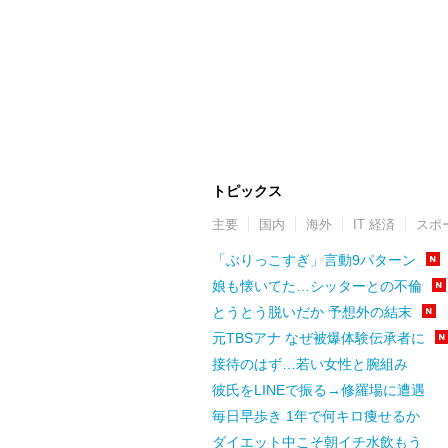
トピックス
主要
国内
海外
IT 経済
スポ
「ぶりっこすぎ」言動9パターン
娘も懐いてた…シッターとの不倫
とうとう脱いだか 予想外の結末
元TBSアナ なぜ被爆体験伝承者に
接待のはず…若い女性と腕組み
彼氏をLINEで振る→修羅場に遭遇
毎日早歩き 1年で何キロ痩せるか
ダイエット中こそ朝イチ水飲もう