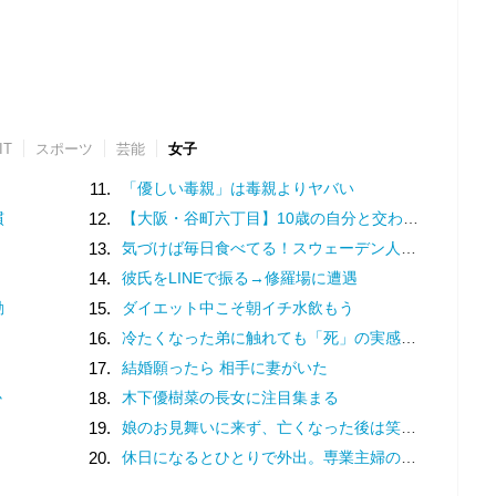
IT
スポーツ
芸能
女子
11.
「優しい毒親」は毒親よりヤバい
慣
12.
【大阪・谷町六丁目】10歳の自分と交わした約束。名店での猛修業を経てオープンした「ma journée（マジョルネ）」が提案する、日常に寄り添うフランス菓子
13.
気づけば毎日食べてる！スウェーデン人漫画家がリピートし続ける日本の定番食
14.
彼氏をLINEで振る→修羅場に遭遇
動
15.
ダイエット中こそ朝イチ水飲もう
16.
冷たくなった弟に触れても「死」の実感がなかった姉。納棺の時に現実を突きつけられて
17.
結婚願ったら 相手に妻がいた
か
18.
木下優樹菜の長女に注目集まる
19.
娘のお見舞いに来ず、亡くなった後は笑顔を浮かべる母親。冷たすぎる態度に、一つの疑惑が頭をよぎる…／ナース漫画
20.
休日になるとひとりで外出。専業主婦の妻を見てため息をつく夫は、何を隠している？／離婚してもいいですか？ 翔子の場合（16）