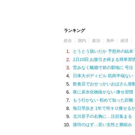
ランキング
総合
国内
政治
海外
経済
1.
とうとう脱いだか 予想外の結末
2.
1日10回 お腹引き締まる簡単習
3.
営みなく離婚寸前の窮地に 号泣
4.
日体大ボディビル 筋肉半端ない
5.
飲食店でおせっかいおばさん発
6.
夜に炭水化物抜かない 痩せ習慣
7.
もう行かない 初めて知った距離
8.
毎日早歩き 1年で何キロ痩せる
9.
北川景子の右胸に…注目集まる
10.
接待のはず…若い女性と腕組み