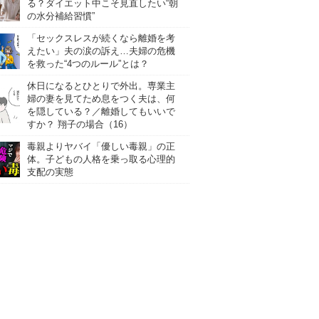
る？ダイエット中こそ見直したい“朝
の水分補給習慣”
「セックスレスが続くなら離婚を考
えたい」夫の涙の訴え…夫婦の危機
を救った“4つのルール”とは？
休日になるとひとりで外出。専業主
婦の妻を見てため息をつく夫は、何
を隠している？／離婚してもいいで
すか？ 翔子の場合（16）
毒親よりヤバイ「優しい毒親」の正
体。子どもの人格を乗っ取る心理的
支配の実態