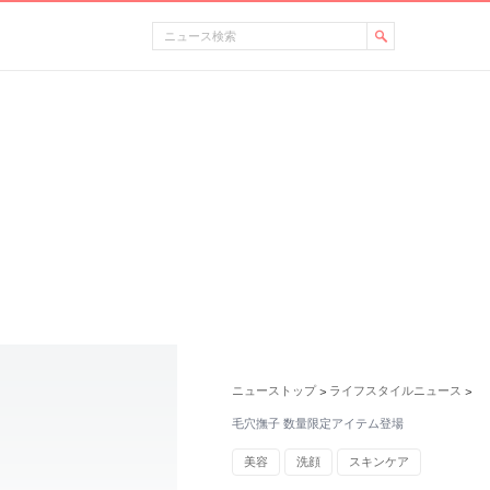
ニューストップ
ライフスタイルニュース
>
>
毛穴撫子 数量限定アイテム登場
美容
洗顔
スキンケア