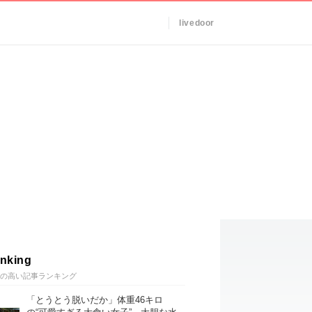
livedoor
nking
の高い記事ランキング
「とうとう脱いだか」体重46キロ