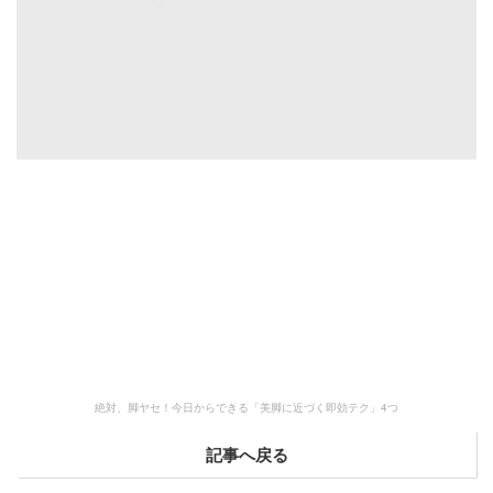
絶対、脚ヤセ！今日からできる「美脚に近づく即効テク」4つ
記事へ戻る