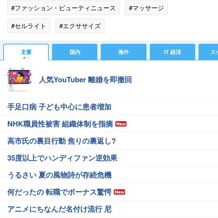
#ファッション・ビューティニュース
#マッサージ
#セルライト
#エクササイズ
主要
国内
海外
IT 経済
ス
人気YouTuber 離婚を即撤回
手足口病 子ども中心に患者増加
NHK職員性被害 組織体制を指摘
高市氏の裏目行動 焦りの裏返し?
35度以上でハンディファン逆効果
うるさい 夏の風物詩が存続危機
何だったの 転職でボーナス驚愕
アニメにちなんだ名付け流行 尼