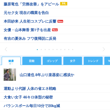
藤原竜也「労務改善」をアピール
元セク女 現在の職業を告白
本田紗来 人生初コスプレに反響
女優・山本舞香 第1子を出産
有吉の夏休み フワ復帰説に反発
健康
芸能
ゴシップ
女子
トレンド
Y
山口達也 8年ぶり楽器姿に感涙か
運動より代謝 人体の省エネ戦略
大食い女子 46キロ体型の秘密
バランスボール毎日10分で20kg減