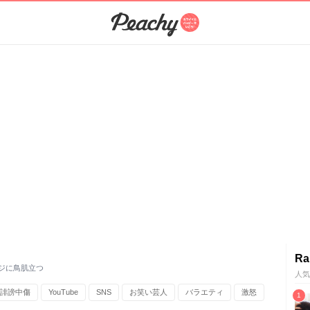
Ra
ージに鳥肌立つ
人気
誹謗中傷
YouTube
SNS
お笑い芸人
バラエティ
激怒