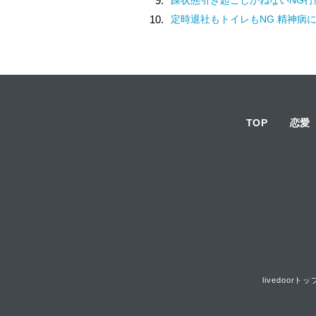
9.
10.
定時退社もトイレもNG 精神病
TOP
恋愛
livedoorトッ