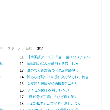
IT
スポーツ
芸能
女子
11.
【韓国語クイズ】「잘 어울려요（チャル オウルリョヨ）」の意味は？褒め言葉です♡
為
12.
睡眠時の悩みを解消する過ごし方
に
13.
夏のむくみ対策 ツボ&反射区押し
悔
14.
隙あらば飼い主の服に入り込む猫。飽きないのかなと動きを見ていると
15.
女友達と彼氏が婚約破棄? ニヤリ
16.
サイゼが化ける 神アレンジ
17.
1日10分で手軽に「ひざ痛対策」
18.
元ZONEでも…芸能界引退したワケ
動
au PAY スシロー10%還元など5選