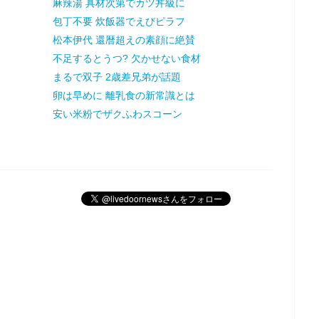
麻辣湯 具材次第でカツ丼級に
包丁不要 炊飯器でえびピラフ
松本伊代 還暦超えの素顔に絶賛
不足するとうつ? 欠かせない食材
まるで双子 2歳差兄弟が話題
卵は早めに 離乳食の新常識とは
安い米粉でザクふわスコーン