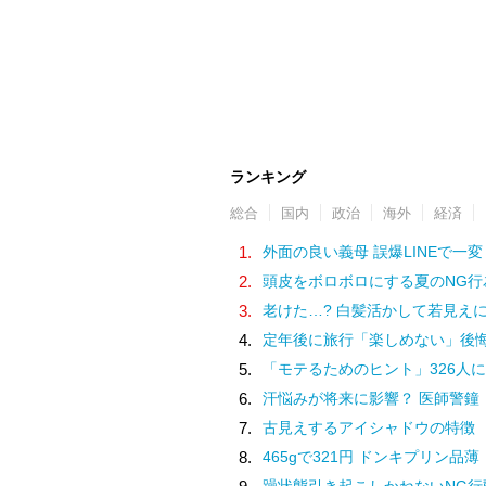
ランキング
総合
国内
政治
海外
経済
1.
外面の良い義母 誤爆LINEで一変
2.
頭皮をボロボロにする夏のNG行
3.
老けた…? 白髪活かして若見え
4.
定年後に旅行「楽しめない」後
5.
「モテるためのヒント」326人に
6.
汗悩みが将来に影響？ 医師警鐘
7.
古見えするアイシャドウの特徴
8.
465gで321円 ドンキプリン品薄
躁状態引き起こしかねないNG行