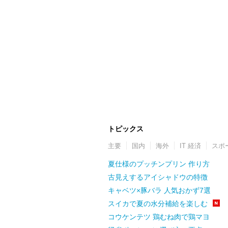
トピックス
主要
国内
海外
IT 経済
スポ
夏仕様のプッチンプリン 作り方
古見えするアイシャドウの特徴
キャベツ×豚バラ 人気おかず7選
スイカで夏の水分補給を楽しむ
コウケンテツ 鶏むね肉で鶏マヨ