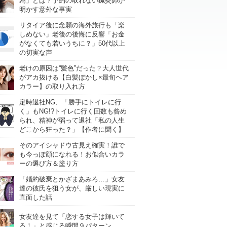
為」とは？予約の取れない鍼灸師が
明かす意外な事実
リタイア後に念願の海外旅行も「楽
しめない」老後の後悔に反響「お金
がなくても若いうちに？」50代以上
の切実な声
老けの原因は“髪色”だった？大人世代
がアカ抜ける【白髪ぼかし×最旬ヘア
カラー】の取り入れ方
定時退社NG、「勝手にトイレに行
く」もNG!?トイレに行く回数も咎め
られ、精神が弱って退社「私の人生
どこから狂った？」【作者に聞く】
そのアイシャドウ古見え確実！誰で
も今っぽ顔になれる！お似合いカラ
ーの選び方＆塗り方
「婚約破棄とかざまあみろ…」女友
達の彼氏を狙う女が、厳しい現実に
直面した話
女友達を見て「恋する女子は輝いて
る！」と感じる瞬間９パターン