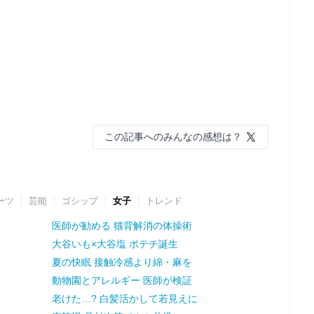
この記事へのみんなの感想は？
ーツ
芸能
ゴシップ
女子
トレンド
医師が勧める 猫背解消の体操術
大谷いも×大谷塩 ポテチ誕生
夏の快眠 接触冷感より綿・麻を
動物園とアレルギー 医師が検証
老けた…? 白髪活かして若見えに