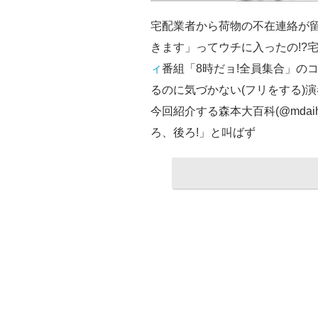
宅配業者から荷物の不在連絡が
きます」ってウチに入ったの!?
ィ
番組「8時だョ!全員集合」の
るのに気づかない(フリをする)
今回紹介する森本大百科(@mdai
ろ、後ろ!」と叫ばず