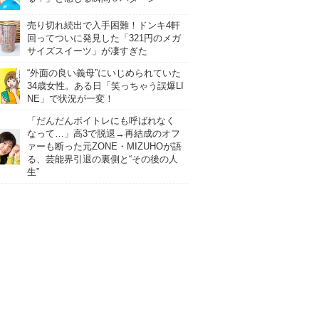
売り切れ続出で入手困難！ドンキ4軒
回ってついに発見した「321円のメガ
サイズスイーツ」が凄すぎた
“外面の良い義母”にいじめられていた
34歳女性。ある日「笑っちゃう誤爆LI
NE」で状況が一変！
「だんだんボイトレにも呼ばれなく
なって…」高3で脱退→再結成のオフ
ァーも断った元ZONE・MIZUHOが語
る、芸能界引退の裏側と“その後の人
生”