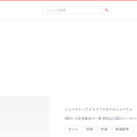
ニューストップ
ライフスタイルニュース
>
>
8時だョ!全員集合の一幕 呑気な口調のメッセ
タント
部屋
約束
軽減税率