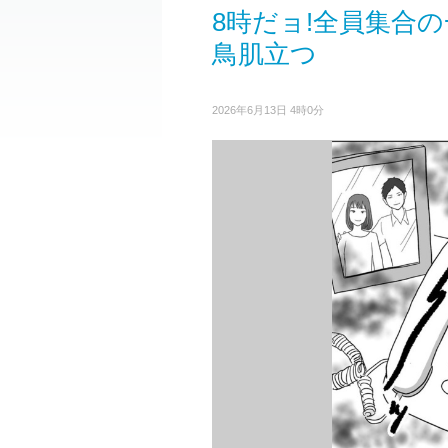
8時だョ!全員集合
鳥肌立つ
2026年6月13日 4時0分