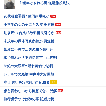
主犯格とされる男 無期懲役判決
20代税務署員 1億円超脱税か
小学生の女の子にキス 男を逮捕
動き遅い 台風13号影響長引くか
未成年の裸体写真所持か 男逮捕
態度に不満で…夫の弟を暴行死
駅で流れた「不適切音声」に声明
世紀の大誤審? 晴れ舞台で悲劇
レアルでの経験 中井卓大が回想
注目 古いPCが復活するUSB
嫌と言わないから同意では…見解
執行猶予つけば御の字 記者指摘