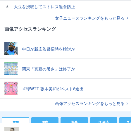
大豆を摂取してストレス過食防止
5
女子ニュースランキングをもっと見る
画像アクセスランキング
中日が新庄監督招聘を検討か
関東「真夏の暑さ」は終了か
卓球WTT 張本美和がベスト8進出
画像アクセスランキングをもっと見る
主要
国内
海外
IT 経済
ス