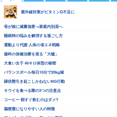
紫外線対策がビタミンD不足に
母が娘に減量強要→家庭内別居へ
睡眠時の悩みを解消する過ごし方
運動より代謝 人体の省エネ戦略
歯科の保健治療を巡る「大嘘」
大食い女子 46キロ体型の秘密
バランスボール毎日10分で20kg減
躁状態引き起こしかねないNG行動
キウイを食べる際の3つの注意点
コーヒー 朝すぐ飲むのはダメ?
脳梗塞になりやすい人の特徴