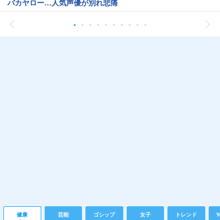
バカヤロー…人気声優が別れ悲痛
健康
芸能
ゴシップ
女子
トレンド
Y