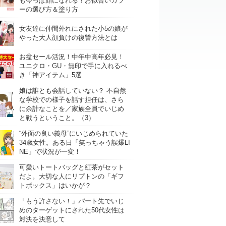
も今っぽ顔になれる！お似合いカラ
ーの選び方＆塗り方
女友達に仲間外れにされた小5の娘が
やった大人顔負けの復讐方法とは
お盆セール活況！中年中高年必見！
ユニクロ・GU・無印で手に入れるべ
き「神アイテム」5選
娘は誰とも会話していない？ 不自然
な学校での様子を話す担任は、さら
に余計なことを／家族全員でいじめ
と戦うということ。（3）
“外面の良い義母”にいじめられていた
34歳女性。ある日「笑っちゃう誤爆LI
NE」で状況が一変！
可愛いトートバッグと紅茶がセット
だよ。大切な人にリプトンの「ギフ
トボックス」はいかが？
「もう許さない！」パート先でいじ
めのターゲットにされた50代女性は
対決を決意して