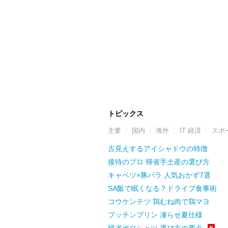
トピックス
主要
国内
海外
IT 経済
スポ
古見えするアイシャドウの特徴
接待のプロ 帰省手土産の選び方
キャベツ×豚バラ 人気おかず7選
SA飯で眠くなる？ドライブ食事術
コウケンテツ 鶏むね肉で鶏マヨ
プッチンプリン 凍らせ夏仕様
帰省ポロシャツ 選び方の要点