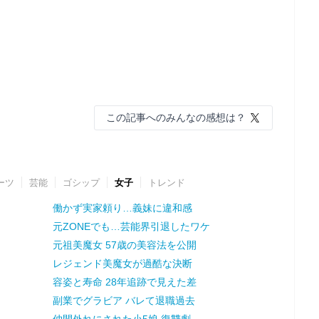
この記事へのみんなの感想は？
ーツ
芸能
ゴシップ
女子
トレンド
働かず実家頼り…義妹に違和感
元ZONEでも…芸能界引退したワケ
元祖美魔女 57歳の美容法を公開
レジェンド美魔女が過酷な決断
容姿と寿命 28年追跡で見えた差
副業でグラビア バレて退職過去
仲間外れにされた小5娘 復讐劇