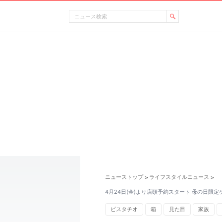
ニューストップ
ライフスタイルニュース
>
>
4月24日(金)より店頭予約スタート 母の日限
ピスタチオ
箱
見た目
家族