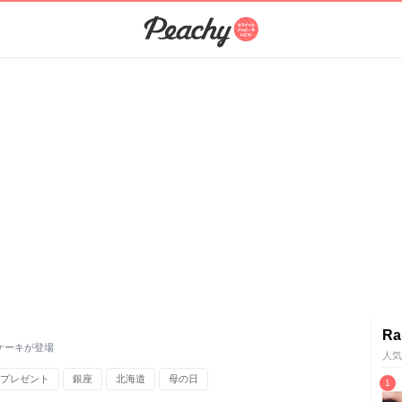
Ra
定ケーキが登場
人気
プレゼント
銀座
北海道
母の日