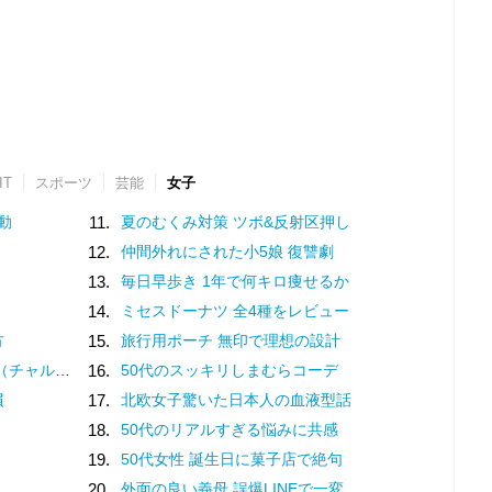
IT
スポーツ
芸能
女子
動
11.
夏のむくみ対策 ツボ&反射区押し
12.
仲間外れにされた小5娘 復讐劇
13.
毎日早歩き 1年で何キロ痩せるか
14.
ミセスドーナツ 全4種をレビュー
方
15.
旅行用ポーチ 無印で理想の設計
？褒め言葉です♡
16.
50代のスッキリしまむらコーデ
慣
17.
北欧女子驚いた日本人の血液型話
18.
50代のリアルすぎる悩みに共感
19.
50代女性 誕生日に菓子店で絶句
20.
外面の良い義母 誤爆LINEで一変