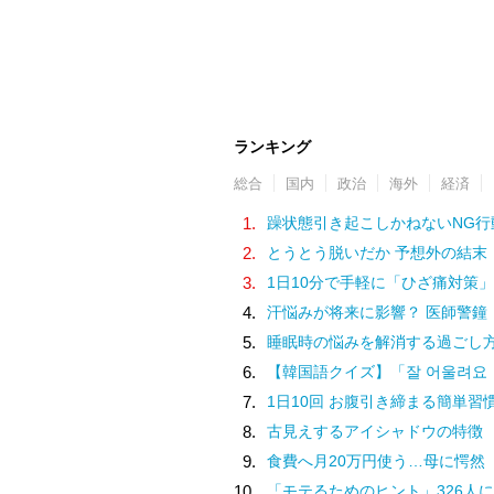
ランキング
総合
国内
政治
海外
経済
1.
躁状態引き起こしかねないNG行
2.
とうとう脱いだか 予想外の結末
3.
1日10分で手軽に「ひざ痛対策」
4.
汗悩みが将来に影響？ 医師警鐘
5.
睡眠時の悩みを解消する過ごし
6.
【韓国語クイズ】「잘 어울려요（チャル オウルリョヨ）」の意味は
7.
1日10回 お腹引き締まる簡単習
8.
古見えするアイシャドウの特徴
9.
食費へ月20万円使う…母に愕然
10.
「モテるためのヒント」326人に