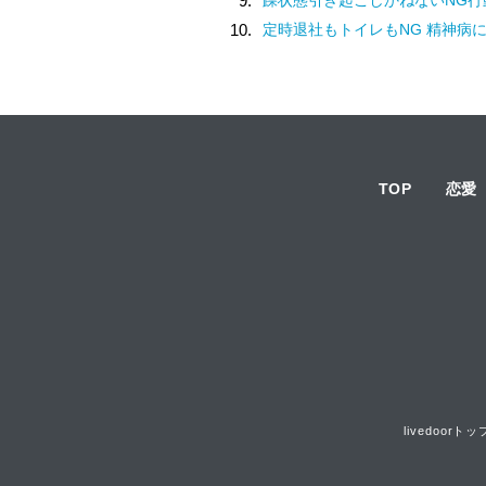
9.
10.
定時退社もトイレもNG 精神病
TOP
恋愛
livedoorトッ