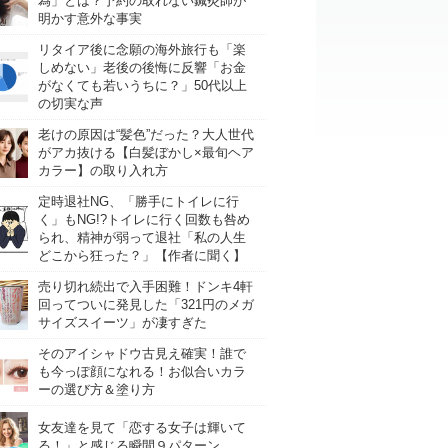
為」とは？予約の取れない鍼灸師が
明かす意外な事実
リタイア後に念願の海外旅行も「楽
しめない」老後の後悔に反響「お金
がなくても若いうちに？」50代以上
の切実な声
老けの原因は“髪色”だった？大人世代
がアカ抜ける【白髪ぼかし×最旬ヘア
カラー】の取り入れ方
定時退社NG、「勝手にトイレに行
く」もNG!?トイレに行く回数も咎め
られ、精神が弱って退社「私の人生
どこから狂った？」【作者に聞く】
売り切れ続出で入手困難！ドンキ4軒
回ってついに発見した「321円のメガ
サイズスイーツ」が凄すぎた
そのアイシャドウ古見え確実！誰で
も今っぽ顔になれる！お似合いカラ
ーの選び方＆塗り方
女友達を見て「恋する女子は輝いて
る！」と感じる瞬間９パターン