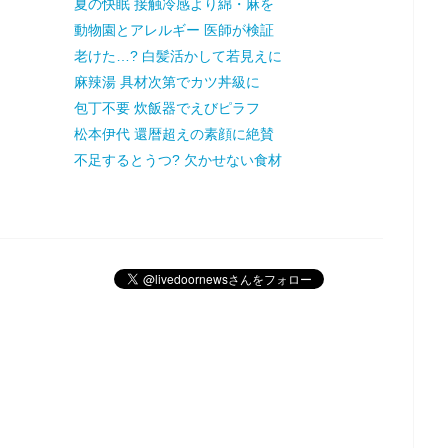
夏の快眠 接触冷感より綿・麻を
動物園とアレルギー 医師が検証
老けた…? 白髪活かして若見えに
麻辣湯 具材次第でカツ丼級に
包丁不要 炊飯器でえびピラフ
松本伊代 還暦超えの素顔に絶賛
不足するとうつ? 欠かせない食材