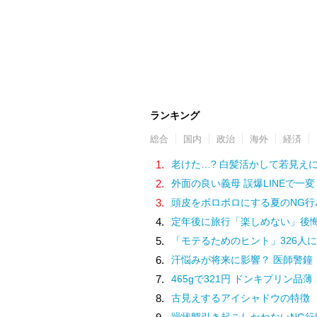
ランキング
総合
国内
政治
海外
経済
1.
老けた…? 白髪活かして若見え
2.
外面の良い義母 誤爆LINEで一変
3.
頭皮をボロボロにする夏のNG行
4.
定年後に旅行「楽しめない」後
5.
「モテるためのヒント」326人に
6.
汗悩みが将来に影響？ 医師警鐘
7.
465gで321円 ドンキプリン品薄
8.
古見えするアイシャドウの特徴
躁状態引き起こしかねないNG行