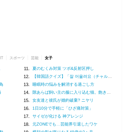
IT
スポーツ
芸能
女子
に
11.
夏のむくみ対策 ツボ&反射区押し
12.
【韓国語クイズ】「잘 어울려요（チャル オウルリョヨ）」の意味は？褒め言葉です♡
為
13.
睡眠時の悩みを解消する過ごし方
悔
14.
隙あらば飼い主の服に入り込む猫。飽きないのかなと動きを見ていると
15.
女友達と彼氏が婚約破棄? ニヤリ
16.
1日10分で手軽に「ひざ痛対策」
17.
サイゼが化ける 神アレンジ
18.
元ZONEでも…芸能界引退したワケ
動
横顔の影が気になる49歳の2ヶ月