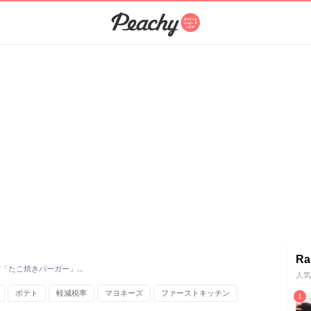
Ra
だ「たこ焼きバーガー」…
人気
ポテト
軽減税率
マヨネーズ
ファーストキッチン