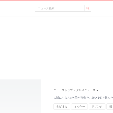
ニューストップ
グルメニュース
>
>
大阪にちなんだ4品が発売 たこ焼き3個を挟ん
タピオカ
ミルキー
ドリンク
箱
ウェンディーズ