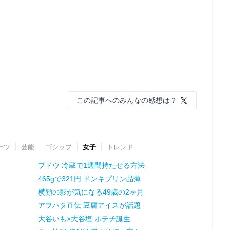
この記事へのみんなの感想は？
ーツ
芸能
ゴシップ
女子
トレンド
ブドウ 冷蔵で1週間持たせる方法
465gで321円 ドンキプリン品薄
横顔の影が気になる49歳の2ヶ月
アヲハタ直伝 豆腐アイスが話題
大谷いも×大谷塩 ポテチ誕生