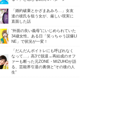
「婚約破棄とかざまあみろ…」女友
達の彼氏を狙う女が、厳しい現実に
直面した話
“外面の良い義母”にいじめられていた
34歳女性。ある日「笑っちゃう誤爆LI
NE」で状況が一変！
「だんだんボイトレにも呼ばれなく
なって…」高3で脱退→再結成のオフ
ァーも断った元ZONE・MIZUHOが語
る、芸能界引退の裏側と“その後の人
生”