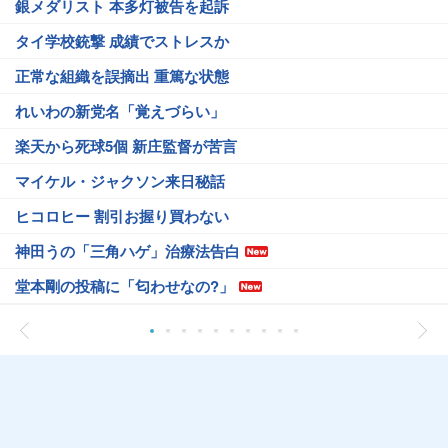
銀メダリスト 本多灯被告を起訴
タイ学校銃撃 成績でストレスか
正常な組織を誤摘出 重篤な状態
れいわの新党名「覚えづらい」
楽天から死球5個 新庄監督が苦言
マイケル・ジャクソン来日秘話
ヒコロヒー 割引お握り買わない
神田うの「三角ハゲ」治療法告白
堂本剛の投稿に「匂わせなの?」