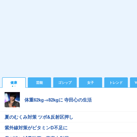
健康
芸能
ゴシップ
女子
トレンド
Y
体重62kg→82kgに 寺田心の生活
夏のむくみ対策 ツボ&反射区押し
紫外線対策がビタミンD不足に