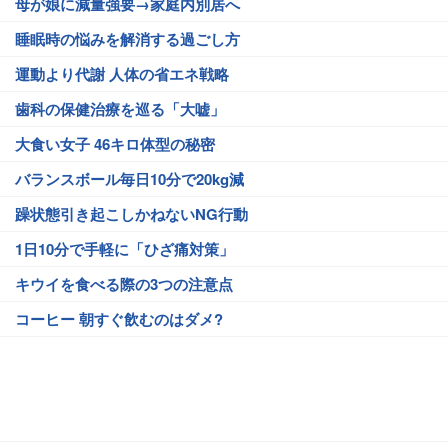
母が娘に減量強要→家庭内別居へ
睡眠時の悩みを解消する過ごし方
運動より代謝 人体の省エネ戦略
歯科の保健治療を巡る「大嘘」
大食い女子 46キロ体型の秘密
バランスボール毎日10分で20kg減
躁状態引き起こしかねないNG行動
1日10分で手軽に「ひざ痛対策」
キウイを食べる際の3つの注意点
コーヒー 朝すぐ飲むのはダメ?