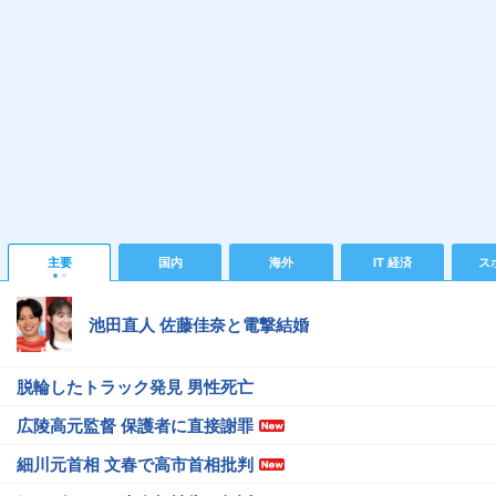
主要
国内
海外
IT 経済
ス
池田直人 佐藤佳奈と電撃結婚
脱輪したトラック発見 男性死亡
広陵高元監督 保護者に直接謝罪
細川元首相 文春で高市首相批判