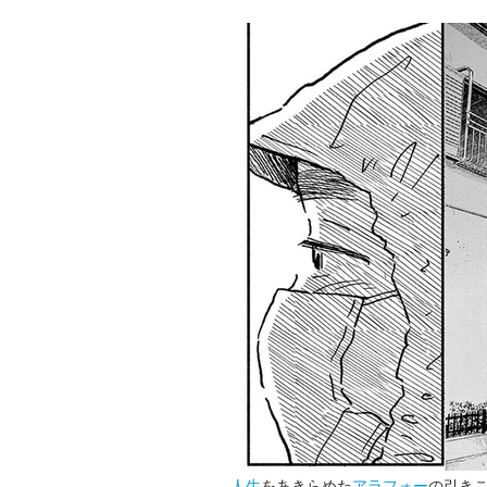
人生
をあきらめた
アラフォー
の引き