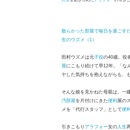
散らかった部屋で毎日を過ごすだ
生のウズメ（1）
田村ウズメは元
子役
の40歳。役
屋
にこもり続けて早12年。「な
ヤした気持ちを抱えながらも、
そんな娘を見かねた母親は、一
汚部屋
を片付けにきた
便利
屋の
メを「代行スタッフ」として
便
引きこもり
アラフォー
女の
人生