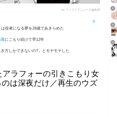
by ライブドアニュース編集部
メは役者になる夢を28歳であきらめた
部屋
にこもり続けて早12年
生き方しかできないの?」とモヤモヤした
たアラフォーの引きこもり女
るのは深夜だけ／再生のウズ