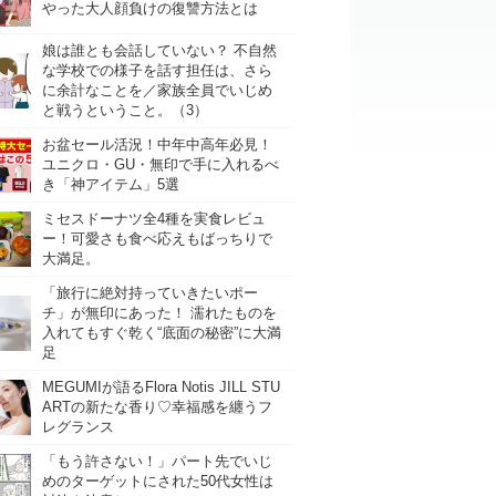
やった大人顔負けの復讐方法とは
娘は誰とも会話していない？ 不自然
な学校での様子を話す担任は、さら
に余計なことを／家族全員でいじめ
と戦うということ。（3）
お盆セール活況！中年中高年必見！
ユニクロ・GU・無印で手に入れるべ
き「神アイテム」5選
ミセスドーナツ全4種を実食レビュ
ー！可愛さも食べ応えもばっちりで
大満足。
「旅行に絶対持っていきたいポー
チ」が無印にあった！ 濡れたものを
入れてもすぐ乾く“底面の秘密”に大満
足
MEGUMIが語るFlora Notis JILL STU
ARTの新たな香り♡幸福感を纏うフ
レグランス
「もう許さない！」パート先でいじ
めのターゲットにされた50代女性は