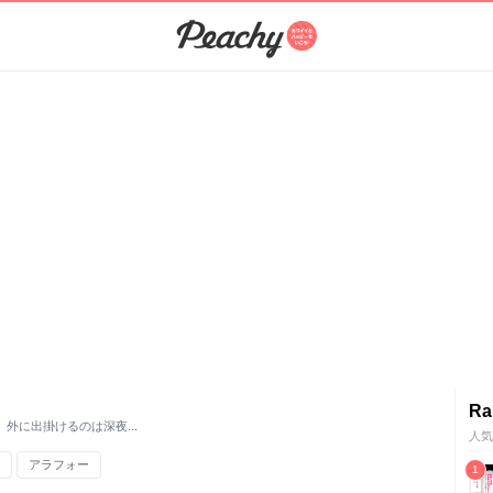
Ra
。外に出掛けるのは深夜…
人気
アラフォー