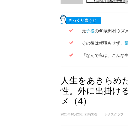
ざっくり言うと
元
子役
の40歳田村ウズ
その後は就職もせず、
「なんで私は、こんな
人生をあきらめ
性。外に出掛け
メ（4）
2025年10月20日 21時30分
レタスクラブ