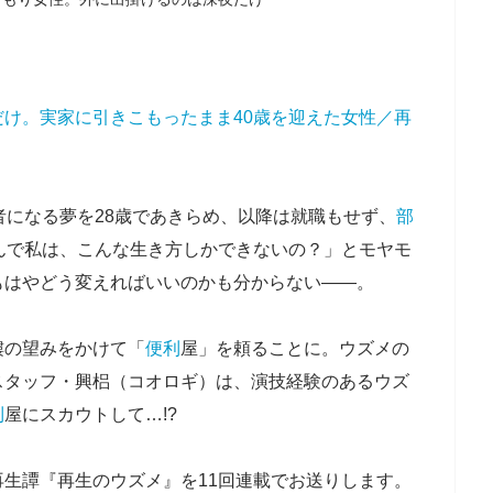
け。実家に引きこもったまま40歳を迎えた女性／再
者になる夢を28歳であきらめ、以降は就職もせず、
部
んで私は、こんな生き方しかできないの？」とモヤモ
もはやどう変えればいいのかも分からない――。
縷の望みをかけて「
便利
屋」を頼ることに。ウズメの
スタッフ・興梠（コオロギ）は、演技経験のあるウズ
利
屋にスカウトして…!?
再生譚『再生のウズメ』を11回連載でお送りします。