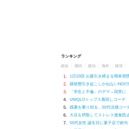
ランキング
総合
国内
政治
海外
経済
1.
1日10回 お腹引き締まる簡単習
2.
躁状態引き起こしかねないNG行
3.
「学生と不倫」のデマ→現実に
4.
UNIQLOトップス着回しコーデ
5.
残暑を乗り切る…50代涼感コー
6.
大豆を摂取してストレス過食防
7.
50代女性 誕生日に菓子店で絶句