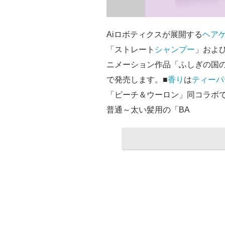
Aiロボティクスが展開する
ヘア
「ストレート
シャンプー
」およ
ニメーション作品「ふしぎの国
で発売します。■
香り
は
ティーパ
「ピーチ＆ウーロン」同コラボで
普通～太い髪用の「BA