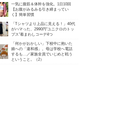
一気に腹筋＆体幹を強化。1日10回
【お腹がみるみる引き締まってい
く】簡単習慣
「Tシャツより上品に見える！」40代
がハマった、2990円“ユニクロのトッ
プス”着まわしコーデ4つ
「何かがおかしい」下校中に抱いた
娘への「違和感」。母は学校へ電話
するも…／家族全員でいじめと戦う
ということ。（2）