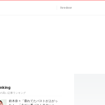
livedoor
nking
の高い記事ランキング
鈴木奈々「垂れてたバストが上がっ