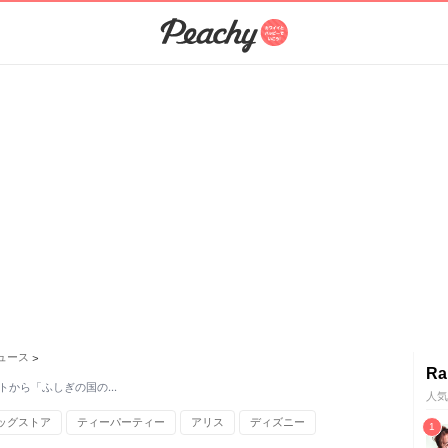
ュース
>
Ra
ントから「ふしぎの国の…
人気
ッグストア
ティーパーティー
アリス
ディズニー