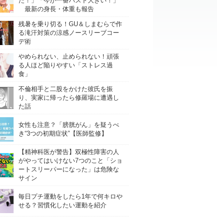
た！」「今が一番バスト大きい！」
最新の身長・体重も報告
残暑を乗り切る！GU＆しまむらで作
る滝汗対策の涼感ノースリーブコー
デ術
やめられない、止められない！頑張
る人ほど陥りやすい「ストレス過
食」
不倫相手と二股をかけた彼氏を振
り、実家に帰ったら修羅場に遭遇し
た話
女性も注意？「膀胱がん」を疑うべ
き“3つの初期症状”【医師監修】
【精神科医が警告】双極性障害の人
がやってはいけない7つのこと「ショ
ートスリーパーになった」は危険な
サイン
毎日プチ運動をしたら1年で何キロや
せる？習慣化したい運動を紹介