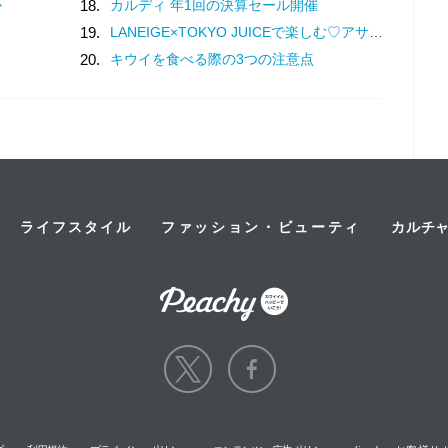
か
18.
カルディ 年1回の決算セール開催
19.
LANEIGE×TOKYO JUICEで楽しむ♡アサイーマンゴースムージーの特別企画
20.
キウイを食べる際の3つの注意点
ライフスタイル
ファッション・ビューティ
カルチ