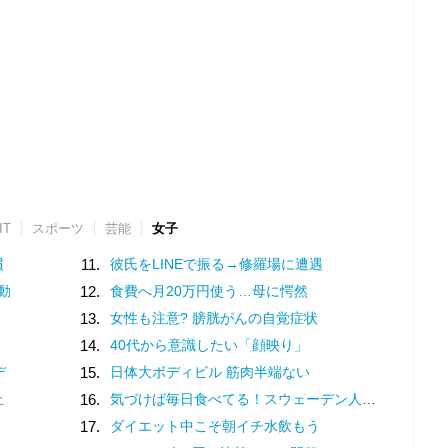
IT
スポーツ
芸能
女子
慣
11.
彼氏をLINEで振る→修羅場に遭遇
動
12.
食費へ月20万円使う…母に愕然
13.
女性も注意? 膀胱がんの自覚症状
14.
40代から意識したい「顔映り」
デ
15.
日体大ボディビル 筋肉半端ない
止
16.
気づけば毎日食べてる！スウェーデン人漫画家がリピートし続ける日本の定番食
17.
ダイエット中こそ朝イチ水飲もう