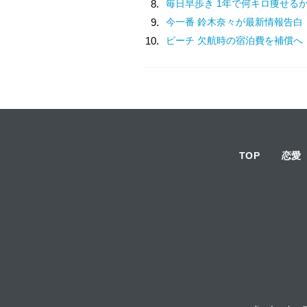
8.
毎日早歩き 1年で何キロ痩せる
9.
今一番 鈴木奈々が最新情報告白
10.
ピーチ 欠航時の宿泊費を補償へ
TOP
恋愛