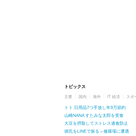
トピックス
主要
国内
海外
IT 経済
スポ
トト 日用品7つ手放し年9万節約
山崎NANA すたみな太郎を実食
大豆を摂取してストレス過食防止
彼氏をLINEで振る→修羅場に遭遇