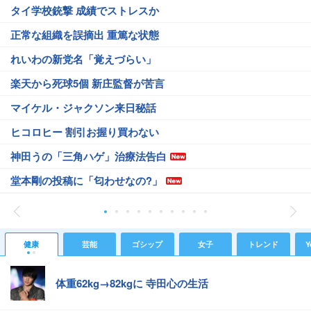
タイ学校銃撃 成績でストレスか
正常な組織を誤摘出 重篤な状態
れいわの新党名「覚えづらい」
楽天から死球5個 新庄監督が苦言
マイケル・ジャクソン来日秘話
ヒコロヒー 割引お握り買わない
神田うの「三角ハゲ」治療法告白
堂本剛の投稿に「匂わせなの?」
健康
芸能
ゴシップ
女子
トレンド
Y
体重62kg→82kgに 寺田心の生活