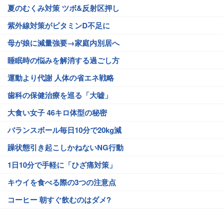
夏のむくみ対策 ツボ&反射区押し
紫外線対策がビタミンD不足に
母が娘に減量強要→家庭内別居へ
睡眠時の悩みを解消する過ごし方
運動より代謝 人体の省エネ戦略
歯科の保健治療を巡る「大嘘」
大食い女子 46キロ体型の秘密
バランスボール毎日10分で20kg減
躁状態引き起こしかねないNG行動
1日10分で手軽に「ひざ痛対策」
キウイを食べる際の3つの注意点
コーヒー 朝すぐ飲むのはダメ?