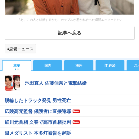
「あ、この人と結婚するかも」カップルが惹かれ合った瞬間エピソード4つ
記事へ戻る
#恋愛ニュース
主要
国内
海外
IT 経済
ス
池田直人 佐藤佳奈と電撃結婚
脱輪したトラック発見 男性死亡
広陵高元監督 保護者に直接謝罪
細川元首相 文春で高市首相批判
銀メダリスト 本多灯被告を起訴