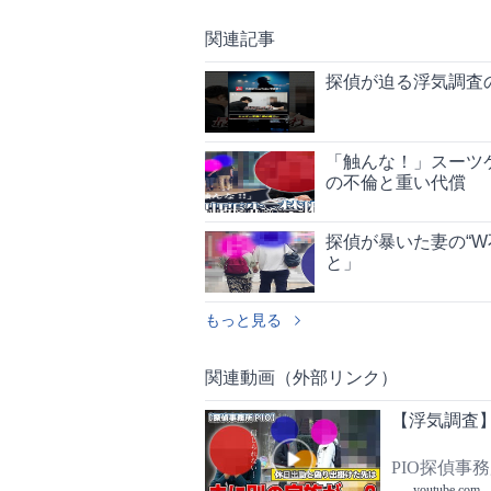
関連記事
探偵が迫る浮気調査
「触んな！」スーツ
の不倫と重い代償
探偵が暴いた妻の“W
と」
もっと見る
関連動画（外部リンク）
【浮気調査
PIO探偵事
youtube.com