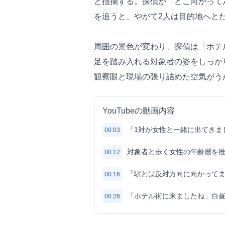
と指摘する。探偵が「どこ向かって
を追うと、やがて2人は目的地へと
周囲の景色が変わり、探偵は「ホテ
足を踏み入れる対象者の姿をしっか
観察眼と現場の張り詰めた空気がう
YouTubeの動画内容
「1対が女性と一緒に出てきま
00:03
対象者と歩く女性の年齢層を
00:12
「駅とは反対方向に向かって
00:16
「ホテル街に来ましたね」白
00:26