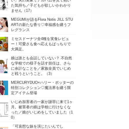
い」夫の実家でアルバムを見て抱い
た気持ち／子どもが欲しいかわかり
ません（17）
MEGUMIが語るFlora Notis JILL STU
ARTの新たな香り♡幸福感を纏うフ
レグランス
ミセスドーナツ全4種を実食レビュ
ー！可愛さも食べ応えもばっちりで
大満足。
娘は誰とも会話していない？ 不自然
な学校での様子を話す担任は、さら
に余計なことを／家族全員でいじめ
と戦うということ。（3）
MERCURYDUO×ハリー・ポッターの
特別コレクション♡魔法界を纏う限
定アイテム登場
いじめ加害者の一家が謝罪に来て1ヶ
月。被害者の娘は学校に行けなくな
った／娘がいじめをしていました（1
0）
「可哀想な妹を演じたいんでし