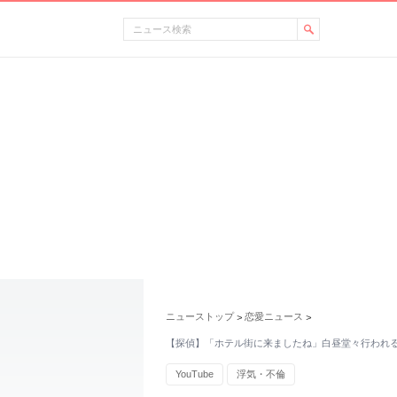
ニューストップ
恋愛ニュース
>
>
【探偵】「ホテル街に来ましたね」白昼堂々行われ
YouTube
浮気・不倫