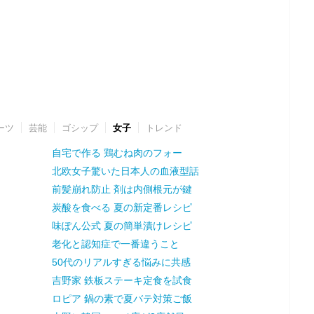
ーツ
芸能
ゴシップ
女子
トレンド
自宅で作る 鶏むね肉のフォー
北欧女子驚いた日本人の血液型話
前髪崩れ防止 剤は内側根元が鍵
炭酸を食べる 夏の新定番レシピ
味ぽん公式 夏の簡単漬けレシピ
老化と認知症で一番違うこと
50代のリアルすぎる悩みに共感
吉野家 鉄板ステーキ定食を試食
ロピア 鍋の素で夏バテ対策ご飯