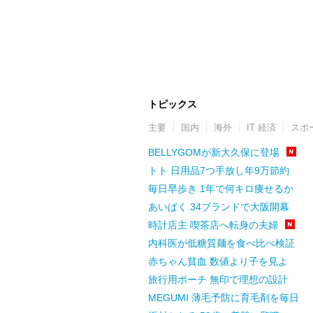
トピックス
主要
国内
海外
IT 経済
スポ
BELLYGOMが新大久保に登場
トト 日用品7つ手放し年9万節約
毎日早歩き 1年で何キロ痩せるか
あいぱく 34ブランドで大阪開幕
時計店主 喫茶店へ転身の夫婦
内科医が低糖質麺を食べ比べ検証
赤ちゃん貧血 数値より子を見よ
旅行用ポーチ 無印で理想の設計
MEGUMI 薄毛予防に育毛剤を毎日