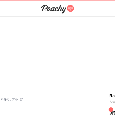
Ra
る不倫のリアル…浮…
人気