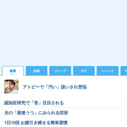
健康
芸能
ゴシップ
女子
トレンド
Y
アトピーで「汚い」扱いされ苦悩
認知症研究で「音」注目される
夫の「産後うつ」にみられる症状
1日10回 お腹引き締まる簡単習慣