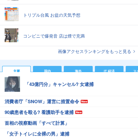
トリプル台風 お盆の天気予想
コンビニで爆発音 店は煙で充満
画像アクセスランキングをもっと見る
主要
国内
海外
IT 経済
ス
「43億円分」キャンセル? 女逮捕
消費者庁「SNOW」運営に措置命令
90歳患者を殴る? 看護助手を逮捕
首相の視察動画「すべて計算」
「女子トイレに全裸の男」逮捕