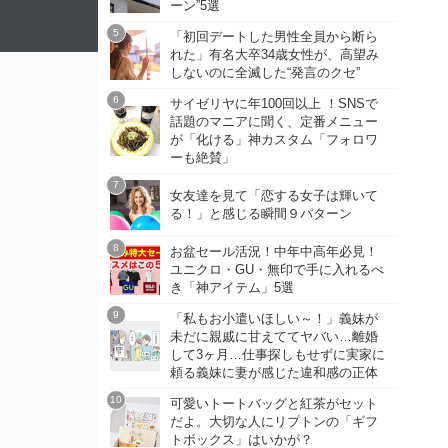
ーン”5選
「初回デートした男性全員から断ら
れた」有名大卒34歳女性が、高望み
しないのに全滅した“発言のクセ”
サイゼリヤに年100回以上 ！SNSで
話題のマニアに聞く、定番メニュー
が「化ける」神カスタム「フォロワ
ーも絶賛」
女友達を見て「恋する女子は輝いて
る！」と感じる瞬間９パターン
お盆セール活況！中年中高年必見！
ユニクロ・GU・無印で手に入れるべ
き「神アイテム」5選
「私もお小遣いほしい～！」義妹が
未だに親戚に甘えててヤバい…離婚
して3ヶ月…仕事探しもせずに実家に
頼る義妹に妻が感じた違和感の正体
可愛いトートバッグと紅茶がセット
だよ。大切な人にリプトンの「ギフ
トボックス」はいかが？