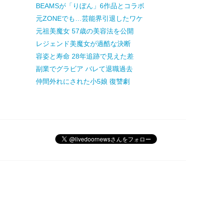
BEAMSが「りぼん」6作品とコラボ
元ZONEでも…芸能界引退したワケ
元祖美魔女 57歳の美容法を公開
レジェンド美魔女が過酷な決断
容姿と寿命 28年追跡で見えた差
副業でグラビア バレて退職過去
仲間外れにされた小5娘 復讐劇