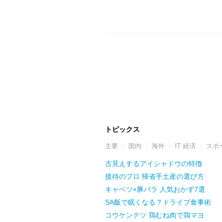
トピックス
主要
国内
海外
IT 経済
スポ
古見えするアイシャドウの特徴
接待のプロ 帰省手土産の選び方
キャベツ×豚バラ 人気おかず7選
SA飯で眠くなる？ドライブ食事術
コウケンテツ 鶏むね肉で鶏マヨ