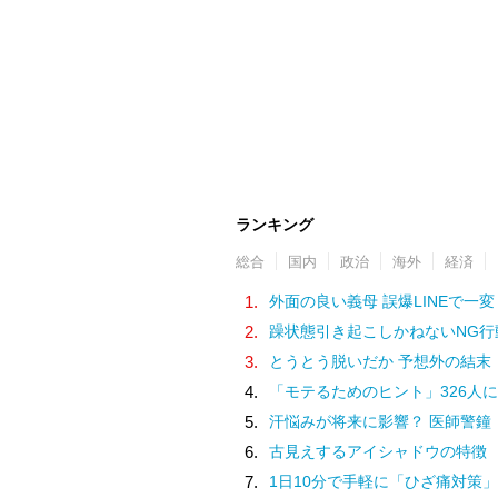
ランキング
総合
国内
政治
海外
経済
1.
外面の良い義母 誤爆LINEで一変
2.
躁状態引き起こしかねないNG行
3.
とうとう脱いだか 予想外の結末
4.
「モテるためのヒント」326人に
5.
汗悩みが将来に影響？ 医師警鐘
6.
古見えするアイシャドウの特徴
7.
1日10分で手軽に「ひざ痛対策」