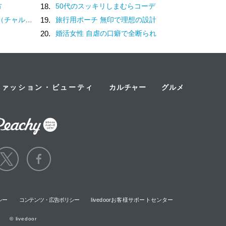
方
18.
50代のスッキリしまむらコーデ
？褒め言葉です♡
19.
旅行用ポーチ 無印で理想の設計
20.
婚活女性 自虐の口癖で全断られ
ファッション・ビューティ
カルチャー
グルメ
シー
コンテンツ・広告ポリシー
livedoorお客様サポートセンター
© livedoor