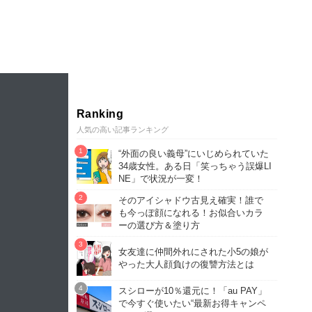
Ranking
人気の高い記事ランキング
“外面の良い義母”にいじめられていた
34歳女性。ある日「笑っちゃう誤爆LI
NE」で状況が一変！
そのアイシャドウ古見え確実！誰で
も今っぽ顔になれる！お似合いカラ
ーの選び方＆塗り方
女友達に仲間外れにされた小5の娘が
やった大人顔負けの復讐方法とは
スシローが10％還元に！「au PAY」
で今すぐ使いたい“最新お得キャンペ