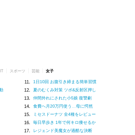
IT
スポーツ
芸能
女子
11.
1日10回 お腹引き締まる簡単習慣
動
12.
夏のむくみ対策 ツボ&反射区押し
13.
仲間外れにされた小5娘 復讐劇
14.
食費へ月20万円使う…母に愕然
15.
ミセスドーナツ 全4種をレビュー
16.
毎日早歩き 1年で何キロ痩せるか
17.
レジェンド美魔女が過酷な決断