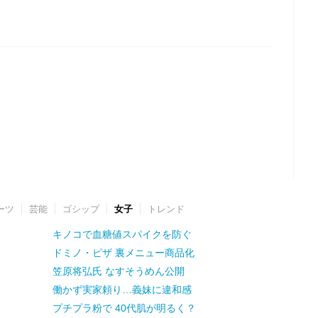
ーツ
芸能
ゴシップ
女子
トレンド
キノコで血糖値スパイクを防ぐ
ドミノ・ピザ 裏メニュー商品化
笠原将弘氏 なすそうめん公開
働かず実家頼り…義妹に違和感
プチプラ粉で 40代肌が明るく？