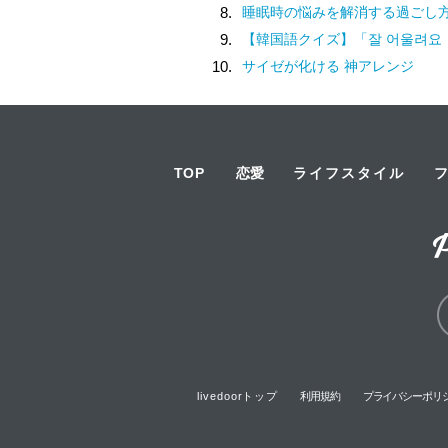
8.
睡眠時の悩みを解消する過ごし
9.
【韓国語クイズ】「잘 어울려요（チャル オウルリョヨ）」の意味は
10.
サイゼが化ける 神アレンジ
TOP
恋愛
ライフスタイル
livedoorトップ
利用規約
プライバシーポリ